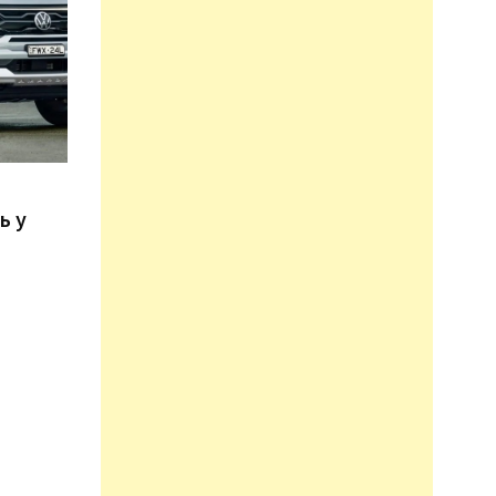
n
ь у