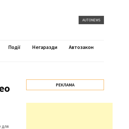
AUTONEWS
Події
Негаразди
Автозакон
eo
РЕКЛАМА
 для