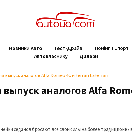
oUA.com
ільні новини
Новинки Авто
Тест-Драйв
Тюнінг І Спорт
Автовласнику
Дилери
а выпуск аналогов Alfa Romeo 4C и Ferrari LaFerrari
 выпуск аналогов Alfa Rom
инейки седанов бросают все свои силы на более традиционные