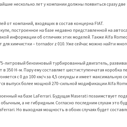
айшие несколько лет у компании должны появиться сразу две
ей от компаний, входящих в состав концерна FIAT.
купе, построенное на базе недавно представленной на автос
акой информации об отличиях этих моделей. Также Alfa Rome
для химчистки – tornador z 010. Уже сейчас можно найти мног
1,75-литровый бензиновый турбированный двигатель, развив
 в 350 Н-м. Пару ему составляет шестиступенчатая коробка п
яется с 0 до 100 км/ч за 4,5 секунды и имеет максимальную с
тся выпуск более мощной 270-сильной модификации Alfa Rome
оенный на базе LaFerrari. Будущая Maserati позаимствует под
т обычным, а не гибридным. Согласно последним слухам это бу
aFerrari. Но выходная мощность в обоих случаях будет составл