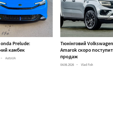
onda Prelude:
Тюнінговий Volkswage
ний камбек
Amarok скоро поступит
продаж
AutoUA
04.06.2026
Vlad Fish