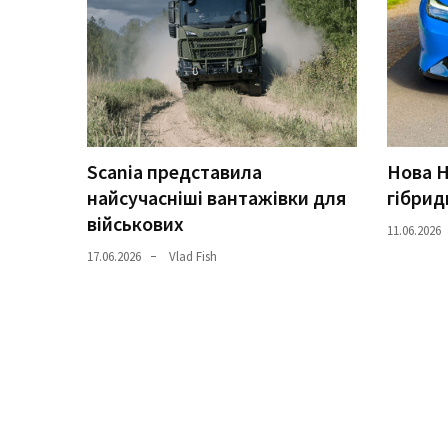
Історії
(3 678)
Тюнинг
і
спорт
Scania представила
Нова H
(733)
найсучасніші вантажівки для
гібрид
військових
Події
11.06.2026
(521)
17.06.2026
Vlad Fish
Автовласнику
(474)
Автозакон
(370)
Автошоу