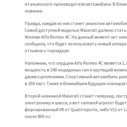
итальянского производителя автомобили. В ближ
доступний
новинки.
з
п’ятьма
Правда, каждая из них станет аналогом автомобил
різними
Самой доступной моделью Maserati должно стать 
двигунами
Женеве Alfa Romeo 4C. На данный момент нет ник
сообщила, что будет использовать новый аппарат 
У
отзывов о торнадоре.
рф
почали
Напомним, что сердцем Alfa Romeo 4C является 
масово
мощность в 240 лошадиных сил и крутящий момент
шукати
двумя сцеплениями. Спортивный автомобиль разгон
в
в 250 км/ч. Также в ближайшем будущем планируе
інтернеті
“як
Второй новинкой Maserati станет гиперкар, постр
злити
электронику и шасси, а вот силовой агрегат буде
бензин”
форсированный V8 от Quattroporte, либо V12 от L
около 800 л.с.
Scania