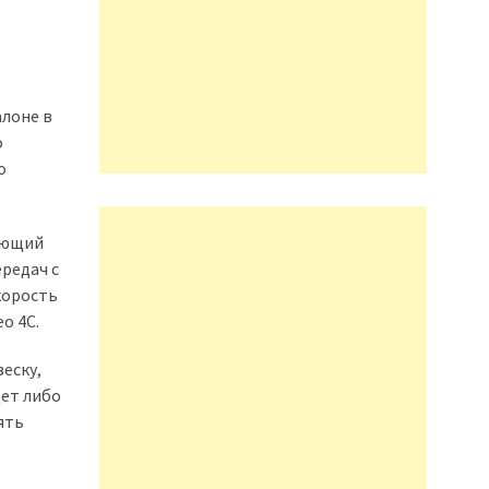
алоне в
o
о
ающий
ередач с
корость
o 4C.
веску,
дет либо
ять