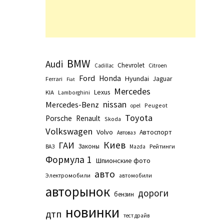
BMW
Audi
Chevrolet
Citroen
Cadillac
Ford
Honda
Hyundai
Jaguar
Ferrari
Fiat
Mercedes
Lexus
KIA
Lamborghini
nissan
Mercedes-Benz
Peugeot
opel
Toyota
Porsche
Renault
Skoda
Volkswagen
Volvo
Автоспорт
Автоваз
Киев
ГАИ
Законы
Рейтинги
ВАЗ
Маzda
Формула 1
Шпионские фото
авто
Электромобили
автомобили
авторынок
дороги
бензин
новинки
дтп
тест драйв