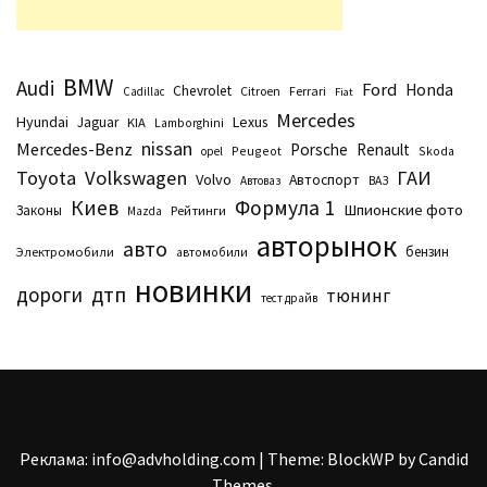
BMW
Audi
Ford
Honda
Chevrolet
Citroen
Ferrari
Cadillac
Fiat
Mercedes
Hyundai
Lexus
Jaguar
KIA
Lamborghini
nissan
Mercedes-Benz
Porsche
Renault
Peugeot
Skoda
opel
Toyota
Volkswagen
ГАИ
Volvo
Автоспорт
Автоваз
ВАЗ
Киев
Формула 1
Шпионские фото
Законы
Рейтинги
Маzda
авторынок
авто
бензин
Электромобили
автомобили
новинки
дтп
дороги
тюнинг
тест драйв
Реклама: info@advholding.com
|
Theme: BlockWP by
Candid
Themes
.