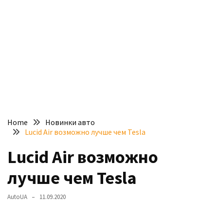
доступний
з
п’ятьма
різними
двигунами
У
рф
почали
масово
Home
Новинки авто
шукати
Lucid Air возможно лучше чем Tesla
в
інтернеті
Lucid Air возможно
“як
лучше чем Tesla
злити
бензин”
AutoUA
11.09.2020
Scania