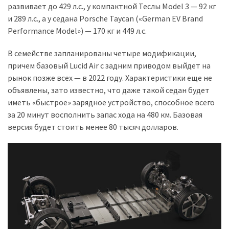
развивает до 429 л.с., у компактной Теслы Model 3 — 92 кг
и 289 л.с., а у седана Porsche Taycan («German EV Brand
Performance Model») — 170 кг и 449 л.с.
В семействе запланированы четыре модификации,
причем базовый Lucid Air с задним приводом выйдет на
рынок позже всех — в 2022 году. Характеристики еще не
объявлены, зато известно, что даже такой седан будет
иметь «быстрое» зарядное устройство, способное всего
за 20 минут восполнить запас хода на 480 км. Базовая
версия будет стоить менее 80 тысяч долларов.