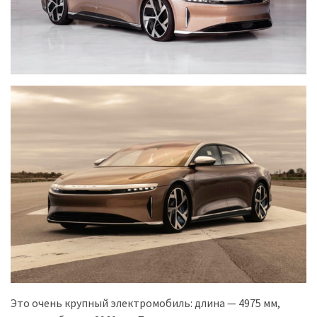
Історії
(3 678)
Тюнинг
і
спорт
(733)
Події
(521)
Автовласнику
(474)
Автозакон
(370)
Это очень крупный электромобиль: длина — 4975 мм,
Автошоу