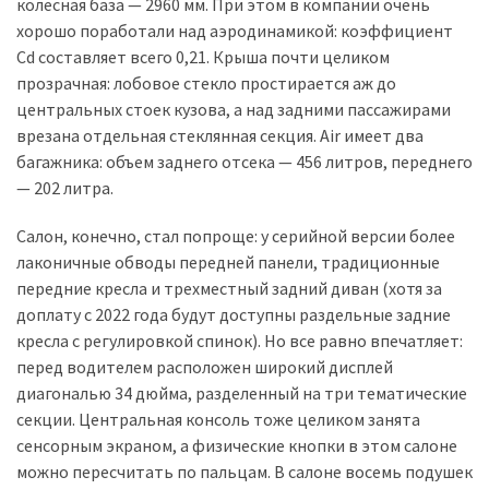
колесная база — 2960 мм. При этом в компании очень
(358)
хорошо поработали над аэродинамикой: коэффициент
Сd составляет всего 0,21. Крыша почти целиком
Головне
прозрачная: лобовое стекло простирается аж до
(324)
центральных стоек кузова, а над задними пассажирами
врезана отдельная стеклянная секция. Air имеет два
Тест-
багажника: объем заднего отсека — 456 литров, переднего
драйв
— 202 литра.
(212)
Салон, конечно, стал попроще: у серийной версии более
Без
лаконичные обводы передней панели, традиционные
рубрики
передние кресла и трехместный задний диван (хотя за
(142)
доплату с 2022 года будут доступны раздельные задние
кресла с регулировкой спинок). Но все равно впечатляет:
перед водителем расположен широкий дисплей
диагональю 34 дюйма, разделенный на три тематические
секции. Центральная консоль тоже целиком занята
сенсорным экраном, а физические кнопки в этом салоне
можно пересчитать по пальцам. В салоне восемь подушек