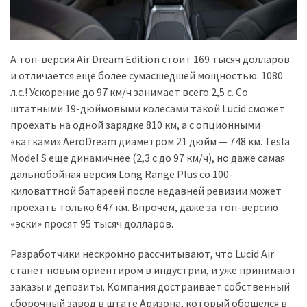
А топ-версия Air Dream Edition стоит 169 тысяч долларов
и отличается еще более сумасшедшей мощностью: 1080
л.с.! Ускорение до 97 км/ч занимает всего 2,5 с. Со
штатными 19-дюймовыми колесами такой Lucid сможет
проехать на одной зарядке 810 км, а с опционными
«катками» AeroDream диаметром 21 дюйм — 748 км. Tesla
Model S еще динамичнее (2,3 с до 97 км/ч), но даже самая
дальнобойная версия Long Range Plus со 100-
киловаттной батареей после недавней ревизии может
проехать только 647 км. Впрочем, даже за топ-версию
«эски» просят 95 тысяч долларов.
Разработчики нескромно рассчитывают, что Lucid Air
станет новым ориентиром в индустрии, и уже принимают
заказы и депозиты. Компания достраивает собственный
сборочный завод в штате Аризона, который обошелся в