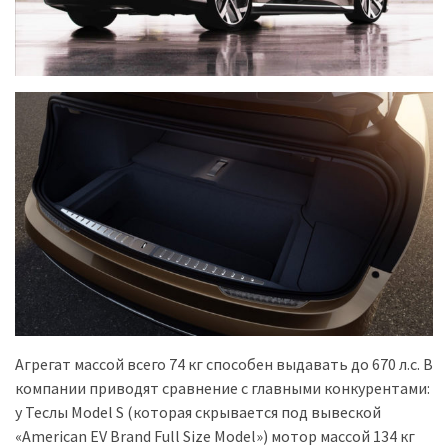
Агрегат массой всего 74 кг способен выдавать до 670 л.с. В
компании приводят сравнение с главными конкурентами:
у Теслы Model S (которая скрывается под вывеской
«American EV Brand Full Size Model») мотор массой 134 кг