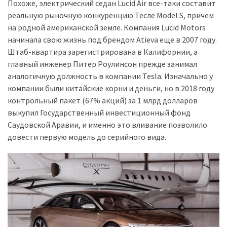
представила
Похоже, электрический седан Lucid Air все-таки составит
найсучасніші
реальную рыночную конкуренцию Тесле Model S, причем
вантажівки
на родной американской земле. Компания Lucid Motors
для
начинала свою жизнь под брендом Atieva еще в 2007 году.
військових
Штаб-квартира зарегистрирована в Калифорнии, а
главный инженер Питер Роулинсон прежде занимал
Нова
аналогичную должность в компании Tesla. Изначально у
Honda
компании были китайские корни и деньги, но в 2018 году
Prelude:
контрольный пакет (67% акций) за 1 млрд долларов
гібридний
выкупил Государственный инвестиционный фонд
камбек
Саудовской Аравии, и именно это вливание позволило
довести первую модель до серийного вида.
MOST
USED
CATEGORIES
Новинки
авто
(6 037)