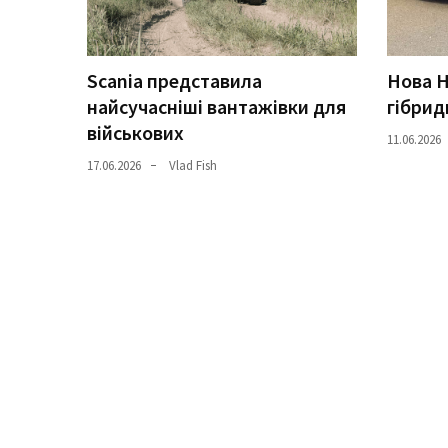
Історії
(3 678)
Scania представила
Нова H
найсучасніші вантажівки для
гібрид
Тюнинг
військових
і
11.06.2026
спорт
17.06.2026
Vlad Fish
(733)
Події
(521)
Автовласнику
(474)
Автозакон
(370)
Автошоу