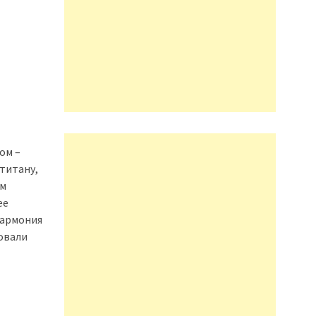
ом –
 титану,
ом
ее
Гармония
овали