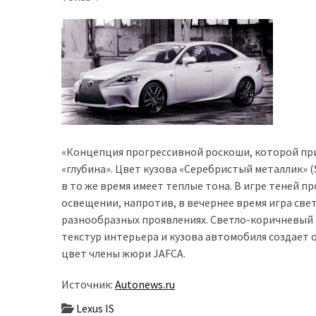
доступний
з
п’ятьма
різними
двигунами
У
рф
почали
«Концепция прогрессивной роскоши, которой при
масово
«глубина». Цвет кузова «Серебристый металлик» (
шукати
в то же время имеет теплые тона. В игре теней п
в
освещении, напротив, в вечернее время игра свет
інтернеті
разнообразных проявлениях. Светло-коричневый 
“як
текстур интерьера и кузова автомобиля создает
злити
цвет члены жюри JAFCA.
бензин”
Источник:
Autonews.ru
Scania
Lexus IS