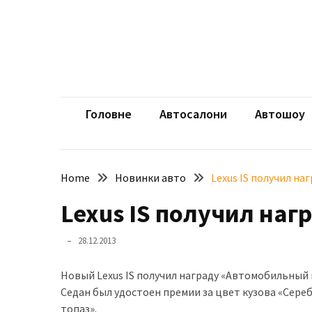
Skip
Skip
to
to
content
content
НЕДАВНІ
ЗАПИСИ
aut
Автомоб
Розкішний
і
Головне
Автосалони
Автошоу
потужний:
електромобіль
Bentley
Home
Новинки авто
Lexus IS получил на
Torcal
Lexus IS получил наг
Нарешті
презентували
28.12.2013
новий
BMW
Новый Lexus IS получил награду «Автомобильный 
X5
Седан был удостоен премии за цвет кузова «Сере
Neue
топаз».
Klasse