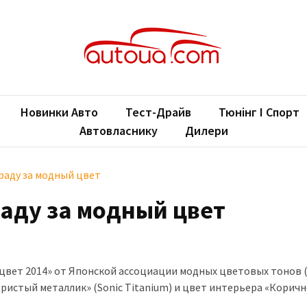
oUA.com
ільні новини
Новинки Авто
Тест-Драйв
Тюнінг І Спорт
Автовласнику
Дилери
граду за модный цвет
раду за модный цвет
цвет 2014» от Японской ассоциации модных цветовых тонов (
бристый металлик» (Sonic Titanium) и цвет интерьера «Корич