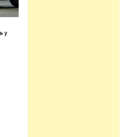
n
ь у