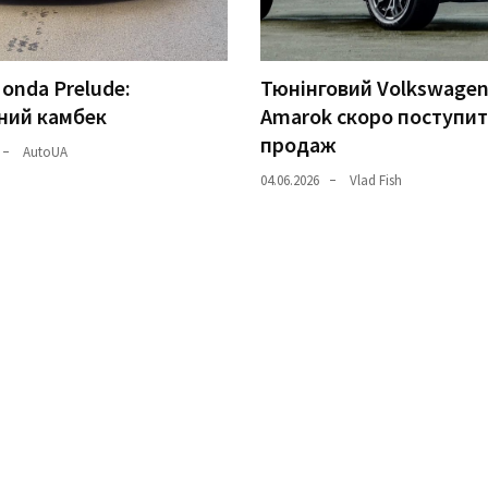
onda Prelude:
Тюнінговий Volkswage
ний камбек
Amarok скоро поступит
продаж
AutoUA
04.06.2026
Vlad Fish