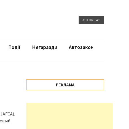
AUTONEWS
Події
Негаразди
Автозакон
РЕКЛАМА
JAFCA).
невый