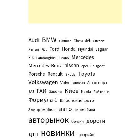
BMW
Audi
Chevrolet
Citroen
Cadillac
Ford
Honda
Hyundai
Jaguar
Ferrari
Fiat
Mercedes
Lexus
KIA
Lamborghini
nissan
Mercedes-Benz
Peugeot
opel
Toyota
Porsche
Renault
Skoda
Volkswagen
Volvo
Автоспорт
Автоваз
Киев
ГАИ
Законы
Рейтинги
ВАЗ
Маzda
Формула 1
Шпионские фото
авто
Электромобили
автомобили
авторынок
дороги
бензин
новинки
дтп
тест драйв