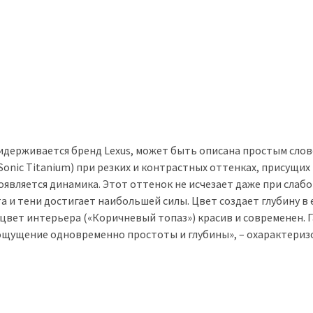
держивается бренд Lexus, может быть описана простым слов
Sonic Titanium) при резких и контрастных оттенках, присущих
роявляется динамика. Этот оттенок не исчезает даже при слаб
а и тени достигает наибольшей силы. Цвет создает глубину в 
цвет интерьера («Коричневый топаз») красив и современен. 
 ощущение одновременно простоты и глубины», – охарактериз