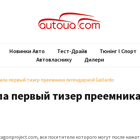
oUA.com
ільні новини
Новинки Авто
Тест-Драйв
Тюнінг І Спорт
Автовласнику
Дилери
ила первый тизер преемника легендарной Gallardo
ла первый тизер преемник
o
agonproject.com, все посетители которого могут после нажат