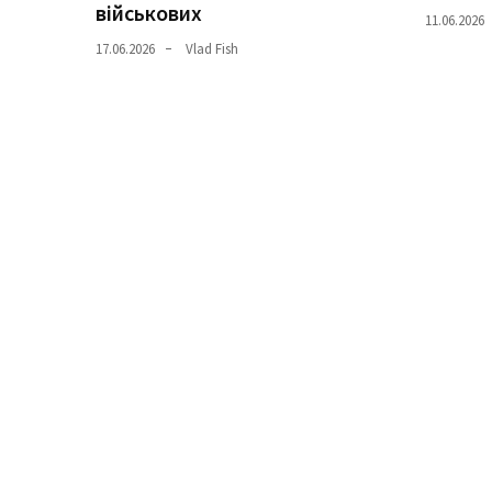
військових
11.06.2026
Історії
17.06.2026
Vlad Fish
(3 678)
Тюнинг
і
спорт
(733)
Події
(521)
Автовласнику
(474)
Автозакон
(370)
Автошоу