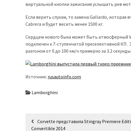
виртуальной кнопки зажигания услышать рев мот
доступний
з
Если верить слухам, то замена Gallardo, которая
п’ятьма
Cabrera и будет весить менее 1500 кг.
різними
двигунами
Сердцем нового быка может быть атмосферный V10
подключен к 7-ступенчатой преселективной КП. 
У
разгоном от 0 до 100 км/ч примерно за 3.2 секунды
рф
почали
масово
шукати
Источник:
rusautoinfo.com
в
інтернеті
Lamborghini
“як
злити
бензин”
Навігація
Corvette представила Stingray Premiere Edit
Scania
записів
Convertible 2014