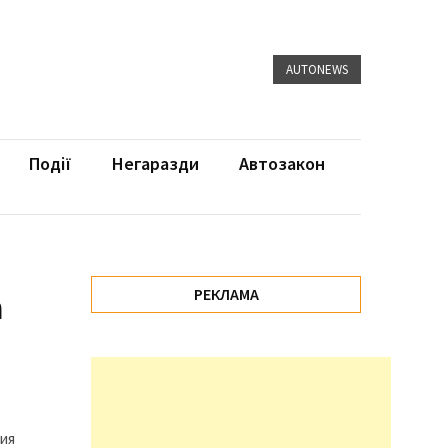
AUTONEWS
Події
Негаразди
Автозакон
а
РЕКЛАМА
ия