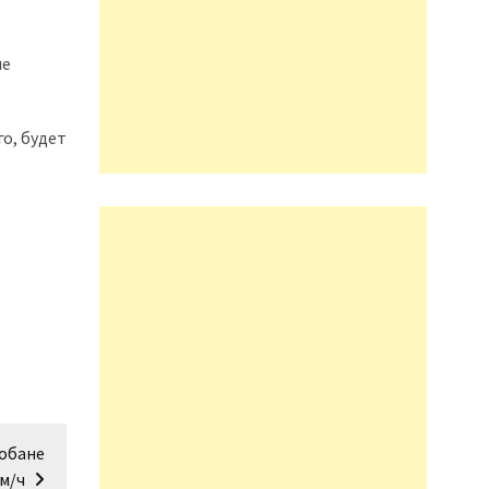
ие
о, будет
тобане
км/ч