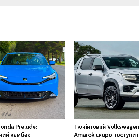
onda Prelude:
Тюнінговий Volkswage
ний камбек
Amarok скоро поступит