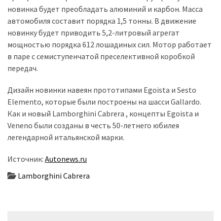
новинка будет преобладать алюминий и карбон. Масса
Історії
автомобиля составит порядка 1,5 тонны. В движение
(3 678)
новинку будет приводить 5,2-литровый агрегат
мощностью порядка 612 лошадиных сил. Мотор работает
Тюнинг
в паре с семиступенчатой преселективной коробкой
і
передач.
спорт
Дизайн новинки навеян прототипами Egoista и Sesto
(733)
Elemento, которые были построены на шасси Gallardo.
Події
Как и новый Lamborghini Cabrera , концепты Egoista и
(521)
Veneno были созданы в честь 50-летнего юбилея
легендарной итальянской марки.
Автовласнику
(474)
Источник:
Autonews.ru
Lamborghini Cabrera
Автозакон
(370)
Автошоу
Навігація