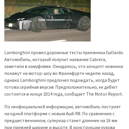
представила
найсучасніші
вантажівки
для
військових
Нова
Honda
Lamborghini провел дорожные тесты преемника Gallardo.
Prelude:
Автомобиль, который получит название Cabrera,
гібридний
заметили в камуфляже. Ожидалось, что концепт новинки
камбек
покажут на мотор-шоу во Франкфурте неделю назад,
однако Lamborghini предпочел подождать, когда будет
готова серийная версия. Предположительно, ее дебют
MOST
состоится в конце 2014 года, сообщает The Motor Report.
USED
CATEGORIES
По неофициальной информации, автомобиль построят
на одной платформе с новым Audi R8. По сравнению с
Новинки
предшественником, суперкар станет длиннее на 16 мм
авто
при прежней ширине и высоте. В конструкции кузова
(6 037)