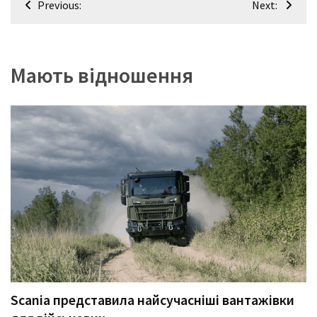
Previous:
Next:
(358)
записів
Головне
(324)
Мають відношення
Тест-
драйв
(212)
Без
рубрики
(142)
Scania представила найсучасніші вантажівки