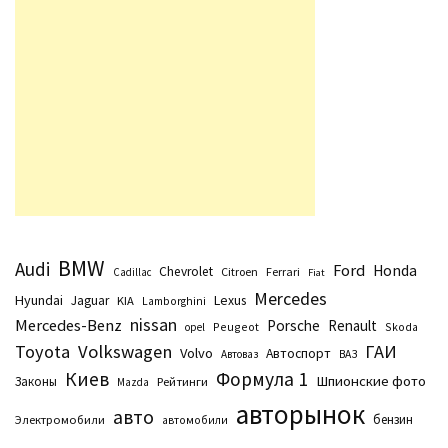
BMW
Audi
Ford
Honda
Chevrolet
Citroen
Ferrari
Cadillac
Fiat
Mercedes
Hyundai
Lexus
Jaguar
KIA
Lamborghini
nissan
Mercedes-Benz
Porsche
Renault
Peugeot
Skoda
opel
Toyota
Volkswagen
ГАИ
Volvo
Автоспорт
Автоваз
ВАЗ
Киев
Формула 1
Шпионские фото
Законы
Рейтинги
Маzda
авторынок
авто
бензин
Электромобили
автомобили