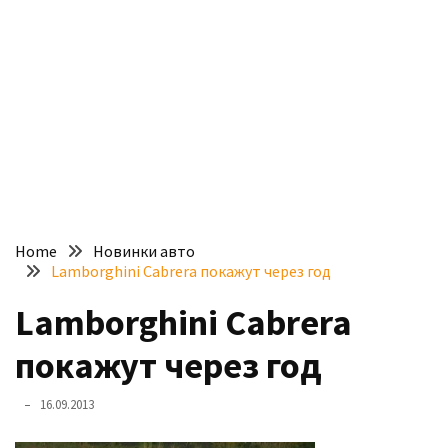
доступний
з
п’ятьма
різними
двигунами
У
рф
почали
масово
Home
Новинки авто
шукати
Lamborghini Cabrera покажут через год
в
інтернеті
Lamborghini Cabrera
“як
покажут через год
злити
бензин”
16.09.2013
Scania