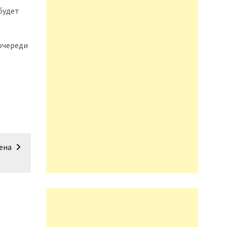
будет
очереди
ена