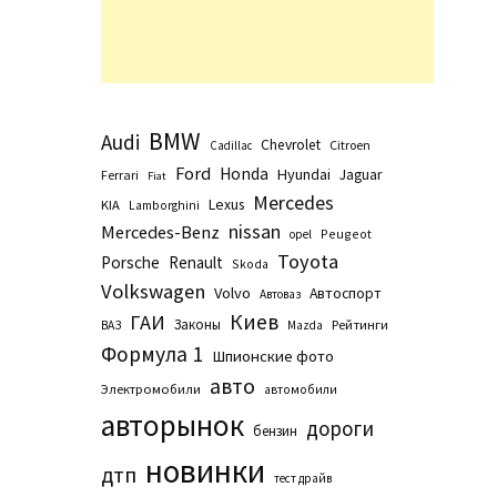
BMW
Audi
Chevrolet
Citroen
Cadillac
Ford
Honda
Hyundai
Jaguar
Ferrari
Fiat
Mercedes
Lexus
KIA
Lamborghini
nissan
Mercedes-Benz
Peugeot
opel
Toyota
Porsche
Renault
Skoda
Volkswagen
Volvo
Автоспорт
Автоваз
Киев
ГАИ
Законы
Рейтинги
ВАЗ
Маzda
Формула 1
Шпионские фото
авто
Электромобили
автомобили
авторынок
дороги
бензин
новинки
дтп
тест драйв