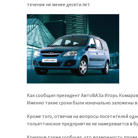
течение не менее десяти лет.
доступний
з
п’ятьма
різними
двигунами
У
рф
почали
масово
шукати
в
інтернеті
Как сообщил президент АвтоВАЗа Игорь Комаров, 
“як
Именно такие сроки были изначально заложены в
злити
Кроме того, отвечая на вопросы посетителей одн
бензин”
тольяттинское предприятие не намеревается в бу
Scania
Комаров также сообщил, что возможность провед