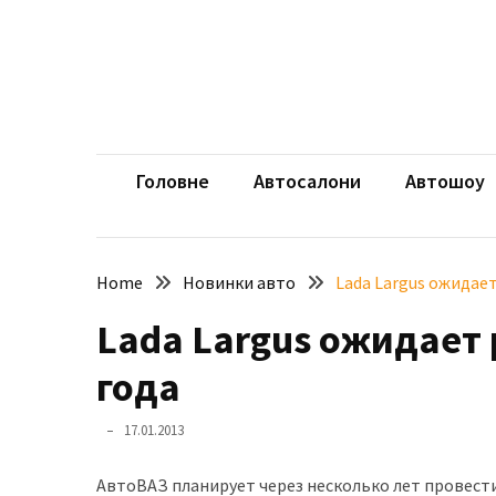
Skip
Skip
to
to
content
content
НЕДАВНІ
ЗАПИСИ
aut
Автомоб
Розкішний
і
Головне
Автосалони
Автошоу
потужний:
електромобіль
Bentley
Home
Новинки авто
Lada Largus ожидает
Torcal
Lada Largus ожидает 
Нарешті
презентували
года
новий
BMW
17.01.2013
X5
Neue
АвтоВАЗ планирует через несколько лет провести
Klasse