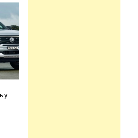
n
ь у