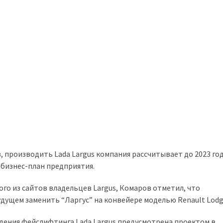
производить Lada Largus компания рассчитывает до 2023 год
 бизнес-план предприятия.
ого из сайтов владельцев Largus, Комаров отметил, что
дущем заменить “Ларгус” на конвейере моделью Renault Lodg
ения фейслифтинга Lada Largus предусмотрена проектом в