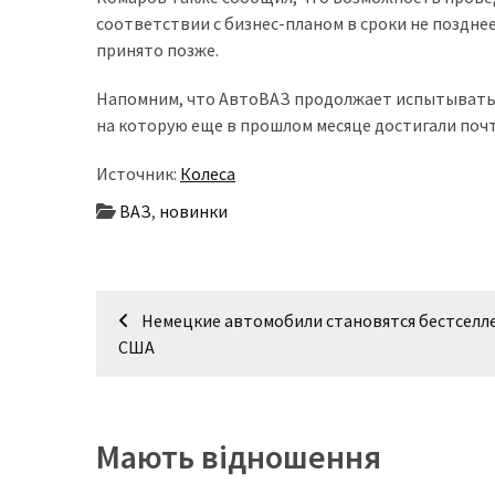
представила
соответствии с бизнес-планом в сроки не поздне
найсучасніші
принято позже.
вантажівки
для
Напомним, что АвтоВАЗ продолжает испытывать п
військових
на которую еще в прошлом месяце достигали почт
Нова
Источник:
Колеса
Honda
Prelude:
ВАЗ
,
новинки
гібридний
камбек
Навігація
Немецкие автомобили становятся бестселл
записів
MOST
США
USED
CATEGORIES
Новинки
Мають відношення
авто
(6 037)