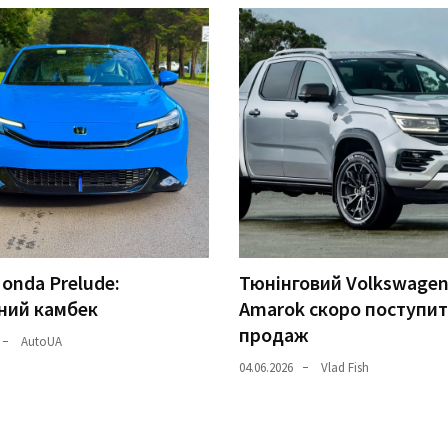
onda Prelude:
Тюнінговий Volkswage
ний камбек
Amarok скоро поступит
продаж
AutoUA
04.06.2026
Vlad Fish