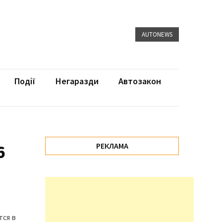
AUTONEWS
Події
Негаразди
Автозакон
6
РЕКЛАМА
тся в