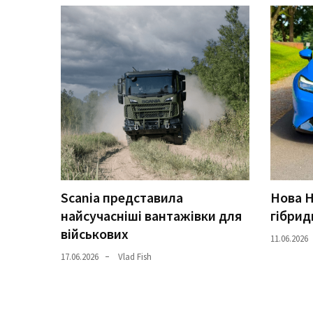
Історії
(3 678)
Тюнинг
і
спорт
(733)
Події
(521)
Scania представила
Нова H
Автовласнику
найсучасніші вантажівки для
гібрид
(474)
військових
11.06.2026
Автозакон
17.06.2026
Vlad Fish
(370)
Автошоу