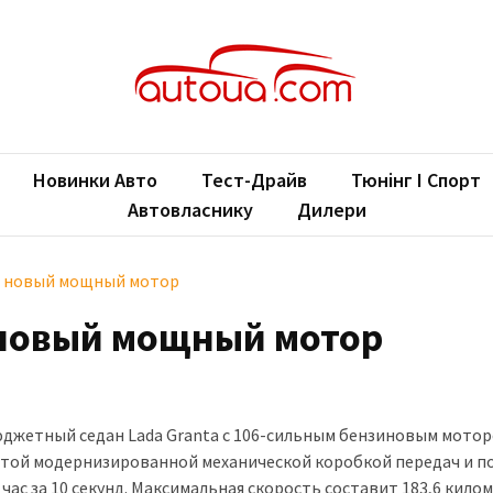
oUA.com
ільні новини
Новинки Авто
Тест-Драйв
Тюнінг І Спорт
Автовласнику
Дилери
ит новый мощный мотор
 новый мощный мотор
джетный седан Lada Granta с 106-сильным бензиновым моторо
атой модернизированной механической коробкой передач и п
 час за 10 секунд. Максимальная скорость составит 183,6 кило