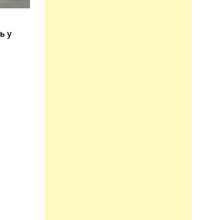
n
ь у