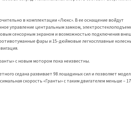
ючительно в комплектации «Люкс». В ее оснащение войдут
нное управление центральным замком, электростеклоподъем
ймовым сенсорным экраном и возможностью подключения вне
 противотуманные фары и 15-дюймовые легкосплавные колесны
вигация.
Гранты» с новым мотором пока неизвестны.
ного седана развивает 98 лошадиных сил и позволяет модел
аксимальная скорость «Гранты» с таким двигателем меньше – 1