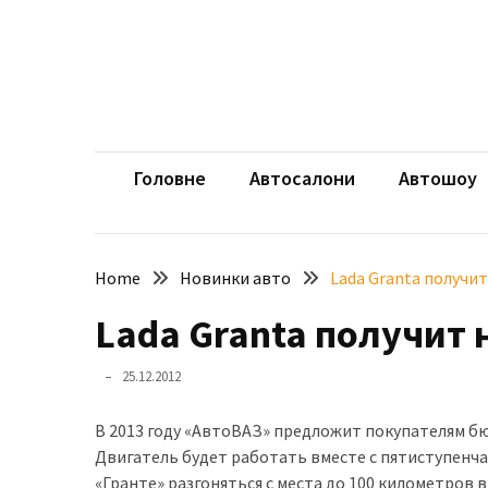
Skip
Skip
to
to
content
content
НЕДАВНІ
ЗАПИСИ
aut
Автомоб
Розкішний
і
Головне
Автосалони
Автошоу
потужний:
електромобіль
Bentley
Home
Новинки авто
Lada Granta получ
Torcal
Lada Granta получит
Нарешті
презентували
25.12.2012
новий
BMW
В 2013 году «АвтоВАЗ» предложит покупателям бю
X5
Двигатель будет работать вместе с пятиступенч
Neue
«Гранте» разгоняться с места до 100 километров в
Klasse