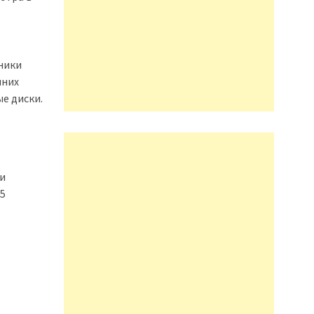
ники
шних
е диски.
и
75