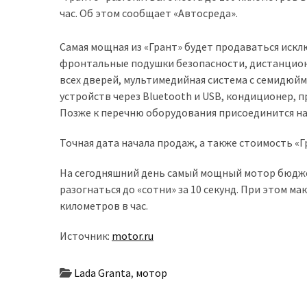
час. Об этом сообщает «Автосреда».
доступний
з
Самая мощная из «Грант» будет продаваться искл
п’ятьма
фронтальные подушки безопасности, дистанцио
різними
всех дверей, мультимедийная система с семидю
двигунами
устройств через Bluetooth и USB, кондиционер,
Позже к перечню оборудования присоединится на
У
рф
Точная дата начала продаж, а также стоимость «
почали
масово
На сегодняшний день самый мощный мотор бюджет
шукати
разогнаться до «сотни» за 10 секунд. При этом м
в
километров в час.
інтернеті
“як
Источник:
motor.ru
злити
бензин”
Lada Granta
,
мотор
Scania