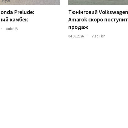
onda Prelude:
Тюнінговий Volkswage
ний камбек
Amarok скоро поступит
продаж
AutoUA
04.06.2026
Vlad Fish