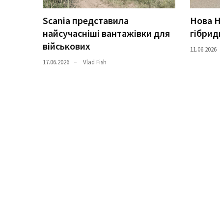
Scania представила
Нова H
Історії
найсучасніші вантажівки для
гібрид
(3 678)
військових
11.06.2026
Тюнинг
17.06.2026
Vlad Fish
і
спорт
(733)
Події
(521)
Автовласнику
(474)
Автозакон
(370)
Автошоу