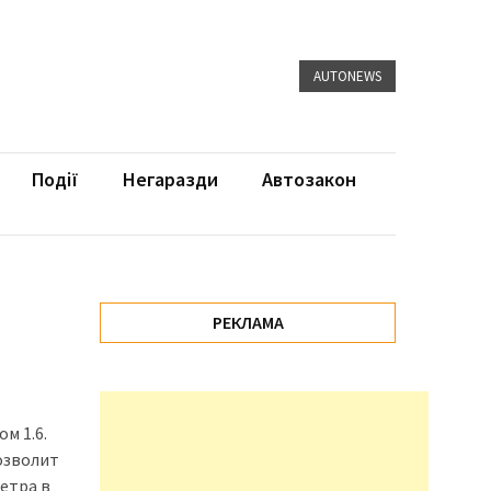
AUTONEWS
Події
Негаразди
Автозакон
РЕКЛАМА
м 1.6.
озволит
метра в