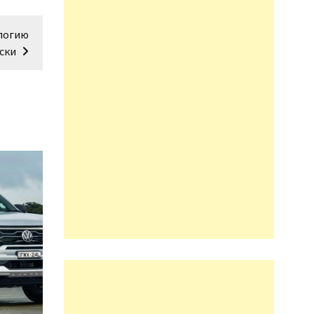
логию
ски