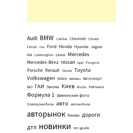
BMW
Audi
Chevrolet
Citroen
Cadillac
Ford
Honda
Hyundai
Jaguar
Ferrari
Fiat
Mercedes
Lexus
KIA
Lamborghini
nissan
Mercedes-Benz
Peugeot
opel
Toyota
Porsche
Renault
Skoda
Volkswagen
Volvo
Автоспорт
Автоваз
Киев
ГАИ
Законы
Рейтинги
ВАЗ
Маzda
Формула 1
Шпионские фото
авто
Электромобили
автомобили
авторынок
дороги
бензин
новинки
дтп
тест драйв