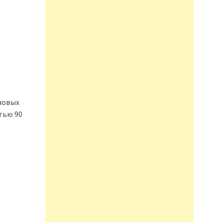
иновых
тью 90