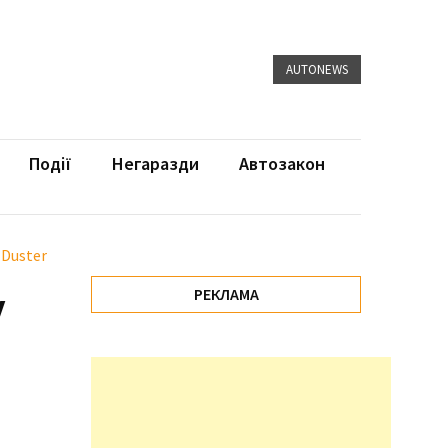
AUTONEWS
Події
Негаразди
Автозакон
 Duster
у
РЕКЛАМА