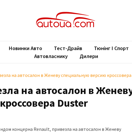
oUA.com
ільні новини
Новинки Авто
Тест-Драйв
Тюнінг І Спорт
Автовласнику
Дилери
везла на автосалон в Женеву специальную версию кроссовера
езла на автосалон в Женев
кроссовера Duster
ндом концерна Renault, привезла на автосалон в Женеву