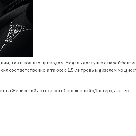
едним, так и полным приводом. Модель доступна с парой бенз
х сил соответственно,а также с 1,5-литровым дизелем мощнос
ет на Женевский автосалон обновленный «Дастер», а не его