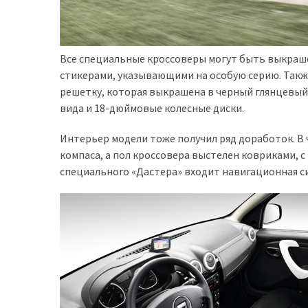
представила
найсучасніші
вантажівки
для
Все специальные кроссоверы могут быть выкраше
військових
стикерами, указывающими на особую серию. Такж
решетку, которая выкрашена в черный глянцевый 
Нова
вида и 18-дюймовые колесные диски.
Honda
Prelude:
Интерьер модели тоже получил ряд доработок. В 
гібридний
компаса, а пол кроссовера выстелен ковриками, с
камбек
специального «Дастера» входит навигационная си
MOST
USED
CATEGORIES
Новинки
авто
(6 037)