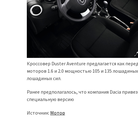
Історії
(3 678)
Тюнинг
і
спорт
(733)
Кроссовер Duster Aventure предлагается как пер
Події
моторов 1.6 и 2.0 мощностью 105 и 135 лошадины
(521)
лошадиных сил.
Автовласнику
Ранее предполагалось, что компания Dacia привез
(474)
специальную версию
Автозакон
Источник:
Мотор
(370)
Автошоу