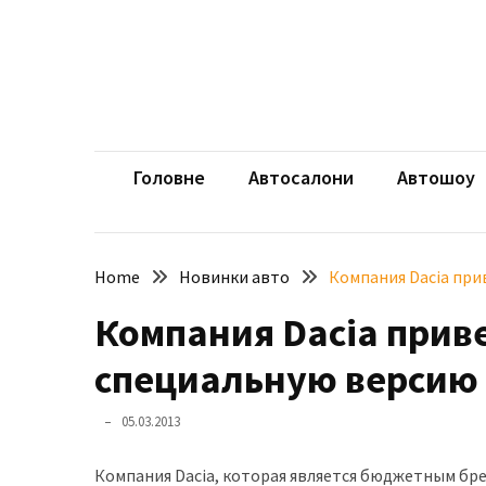
Skip
Skip
to
to
content
content
НЕДАВНІ
ЗАПИСИ
aut
Автомоб
Розкішний
і
Головне
Автосалони
Автошоу
потужний:
електромобіль
Bentley
Home
Новинки авто
Компания Dacia при
Torcal
Компания Dacia прив
Нарешті
презентували
специальную версию 
новий
BMW
05.03.2013
X5
Neue
Компания Dacia, которая является бюджетным бре
Klasse