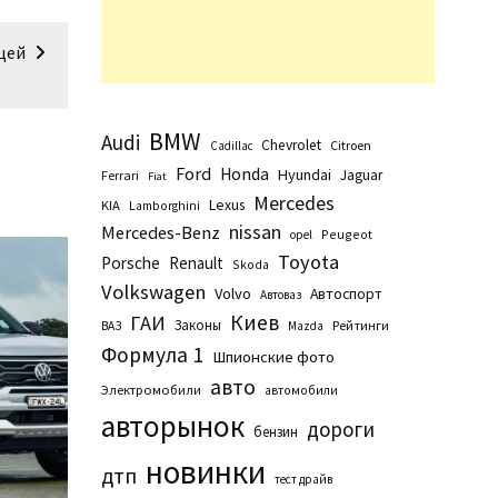
ицей
BMW
Audi
Chevrolet
Citroen
Cadillac
Ford
Honda
Hyundai
Jaguar
Ferrari
Fiat
Mercedes
Lexus
KIA
Lamborghini
nissan
Mercedes-Benz
Peugeot
opel
Toyota
Porsche
Renault
Skoda
Volkswagen
Volvo
Автоспорт
Автоваз
Киев
ГАИ
Законы
Рейтинги
ВАЗ
Маzda
Формула 1
Шпионские фото
авто
Электромобили
автомобили
авторынок
дороги
бензин
новинки
дтп
тест драйв