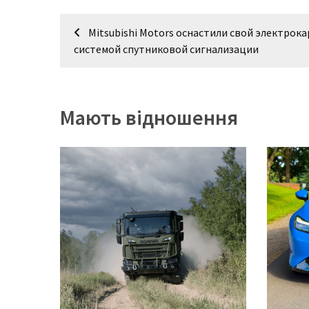
(358)
Навігація
Mitsubishi Motors оснастили свой электрока
Головне
записів
системой спутниковой сигнализации
(324)
Тест-
драйв
Мають відношення
(212)
Без
рубрики
(142)