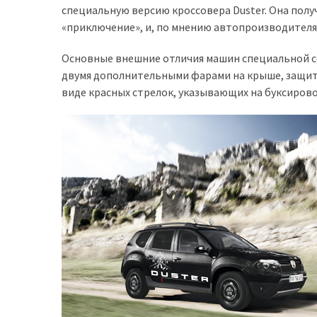
специальную версию кроссовера Duster. Она получ
доступний
«приключение», и, по мнению автопроизводителя,
з
п’ятьма
Основные внешние отличия машин специальной се
різними
двумя дополнительными фарами на крыше, защитны
двигунами
виде красных стрелок, указывающих на буксирово
У
рф
почали
масово
шукати
в
інтернеті
“як
злити
бензин”
Scania