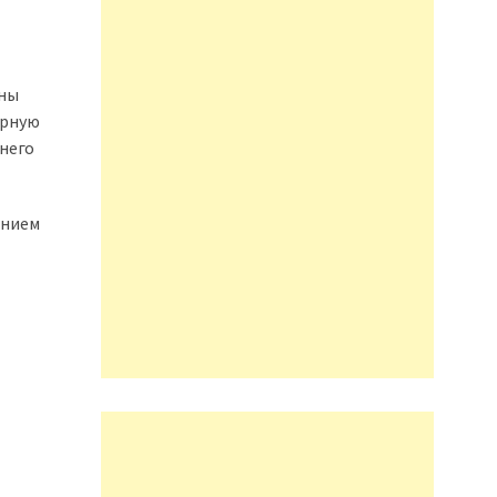
ены
орную
него
ением