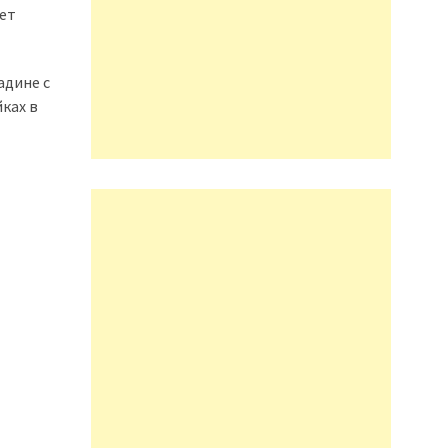
ает
адине с
ках в