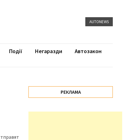
AUTONEWS
Події
Негаразди
Автозакон
РЕКЛАМА
отправят