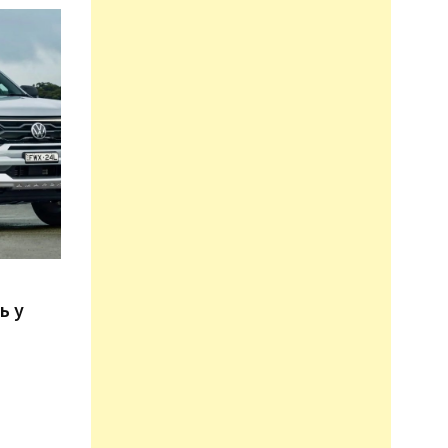
n
ь у