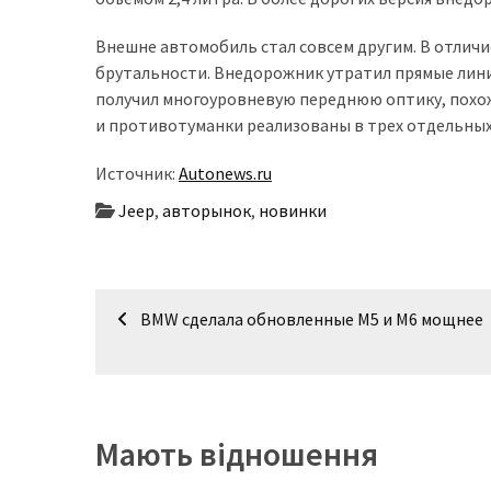
представила
найсучасніші
Внешне автомобиль стал совсем другим. В отлич
вантажівки
брутальности. Внедорожник утратил прямые лини
для
получил многоуровневую переднюю оптику, похожу 
військових
и противотуманки реализованы в трех отдельных
Нова
Источник:
Autonews.ru
Honda
Prelude:
Jeep
,
авторынок
,
новинки
гібридний
камбек
Навігація
BMW сделала обновленные M5 и M6 мощнее
MOST
записів
USED
CATEGORIES
Новинки
Мають відношення
авто
(6 037)