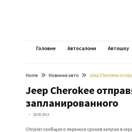
Skip
Skip
to
to
content
content
НЕДАВНІ
ЗАПИСИ
aut
Автомоб
Розкішний
і
Головне
Автосалони
Автошоу
потужний:
електромобіль
Bentley
Home
Новинки авто
Jeep Cherokee отпр
Torcal
Jeep Cherokee отправ
Нарешті
презентували
запланированного
новий
BMW
20.05.2013
X5
Neue
Chrysler сообщил о переносе сроков запуска в с
Klasse