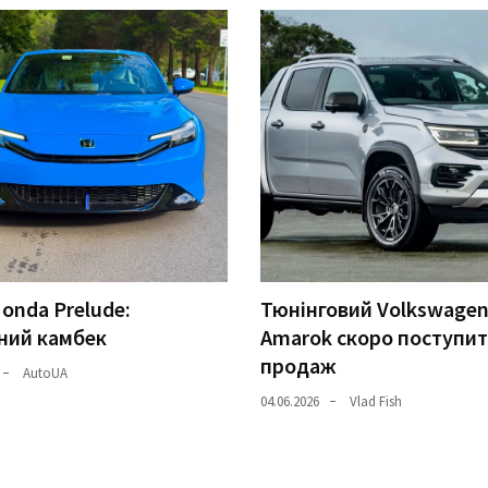
onda Prelude:
Тюнінговий Volkswage
ний камбек
Amarok скоро поступит
продаж
AutoUA
04.06.2026
Vlad Fish