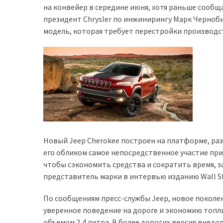
на конвейер в середине июня, хотя раньше сообща
доступний
президент Chrysler по инжинирингу Марк Черноби
з
модель, которая требует перестройки производ
п’ятьма
різними
двигунами
У
рф
почали
масово
шукати
Новый Jeep Cherokee построен на платформе, раз
в
его обликом самое непосредственное участие при
інтернеті
чтобы сэкономить средства и сократить время, з
“як
представитель марки в интервью изданию Wall Str
злити
бензин”
По сообщениям пресс-службы Jeep, новое поколен
уверенное поведение на дороге и экономию топл
Scania
объемом 2,4 литра. В более дорогих версия внедо