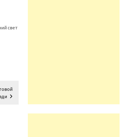
ь
ний свет
чтовой
ади