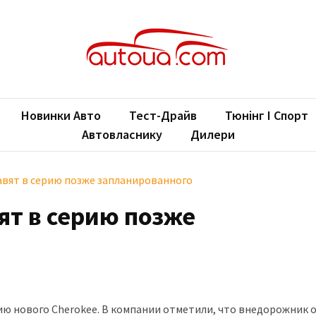
oUA.com
ільні новини
Новинки Авто
Тест-Драйв
Тюнінг І Спорт
Автовласнику
Дилери
авят в серию позже запланированного
ят в серию позже
ерию нового Cherokee. В компании отметили, что внедорожник 