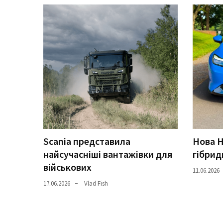
Історії
(3 678)
Тюнинг
і
спорт
(733)
Події
(521)
Scania представила
Нова H
Автовласнику
найсучасніші вантажівки для
гібрид
(474)
військових
11.06.2026
Автозакон
17.06.2026
Vlad Fish
(370)
Автошоу