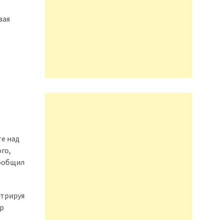
вая
те над
го,
сообщил
стрируя
ор