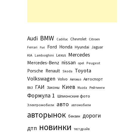
BMW
Audi
Chevrolet
Citroen
Cadillac
Ford
Honda
Hyundai
Jaguar
Ferrari
Fiat
Mercedes
Lexus
KIA
Lamborghini
nissan
Mercedes-Benz
Peugeot
opel
Toyota
Porsche
Renault
Skoda
Volkswagen
Volvo
Автоспорт
Автоваз
Киев
ГАИ
Законы
Рейтинги
ВАЗ
Маzda
Формула 1
Шпионские фото
авто
Электромобили
автомобили
авторынок
дороги
бензин
новинки
дтп
тест драйв