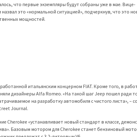
лось, что первые экземпляры будут собраны уже в мае. Вице-
 назвал это «нормальной ситуацией», подчеркнув, что это но
ственных мощностей.
работанной итальянским концерном FIAT. Кроме того, в рабо
няли дизайнеры Alfa Romeo. «На такой шаг Jeep пошел ради то
атрачиваемое на разработку автомобиля с чистого листа», – 
eet Journal.
ие Cherokee «устанавливает новый стандарт в классе, демон
ива». Базовым мотором для Cherokee станет бензиновый мот
рожник предложат с 3,2-литровым V6.