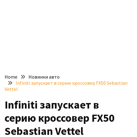
доступний
з
п’ятьма
різними
двигунами
У
рф
почали
масово
Home
Новинки авто
шукати
Infiniti запускает в серию кроссовер FX50 Sebastian
в
Vettel
інтернеті
Infiniti запускает в
“як
злити
серию кроссовер FX50
бензин”
Sebastian Vettel
Scania