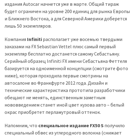
(358)
издания Autocar начнется уже в марте. Общий тираж
будет ограничен на уровне 200 единиц для рынка Европы
Головне
и Ближнего Востока, а для Северной Америки доберется
(324)
лишь 50 экземпляров.
Тест-
Компания
Infiniti
располагает уже восемью твердыми
драйв
заказами на FX Sebastian Vettel плюс самый первый
(212)
экземпляр бесплатно достанется самому Себастьяну.
Серийный образец Infiniti FX имени Себастьяна Феттеля
Без
базируется на одноименной концепции (смотрите фото
рубрики
ниже), которая проходила первые смотрины на
(142)
автосалоне во Франкфурте 2012 года. Дизайн и
технические характеристика прототипа разработчики
обещают не менять, единственным заметным
нововведением станет иной цвет кузова авто – белый
окрас приобретет перламутровый оттенок.
Напомним, что
специальное издание FX50 S
получило
специальный обвес из углеродного волокна (снижает