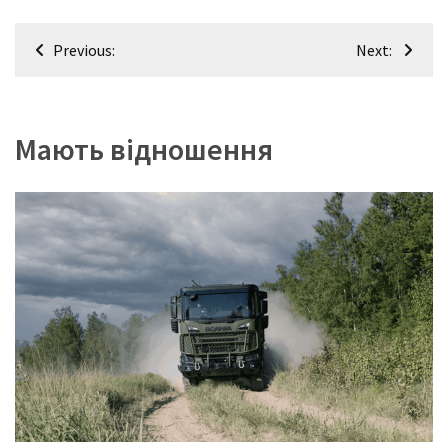
Навігація
Previous:
Next:
записів
Мають відношення