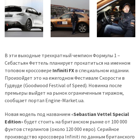
Історії
(3 678)
Тюнинг
і
спорт
В эти выходные трехкратный чемпион Формулы 1 –
(733)
Себастьян Феттель планирует прокатиться на именном
топовом кроссовере
Infiniti FX
в специальном издании.
Події
Произойдет это на ежегодном Фестивале Скорости в
(521)
Гудвуде (Goodwood Festival of Speed). Новинка после
премьеры выйдет на рынок ограниченным тиражом,
Автовласнику
сообщает портал Engine-Market.ua.
(474)
Новая модель под названием «
Sebastian Vettel Special
Автозакон
Edition
» будет стоить на британском рынке от 100 000
(370)
фунтов стерлингов (около 120 000 евро). Серийное
Автошоу
производство кроссовера Infiniti по данным британского