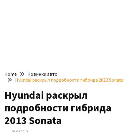
доступний
з
п’ятьма
різними
двигунами
У
рф
почали
масово
Home
Новинки авто
шукати
Hyundai раскрыл подробности гибрида 2013 Sonata
в
інтернеті
Hyundai раскрыл
“як
подробности гибрида
злити
бензин”
2013 Sonata
Scania
06.03.2013