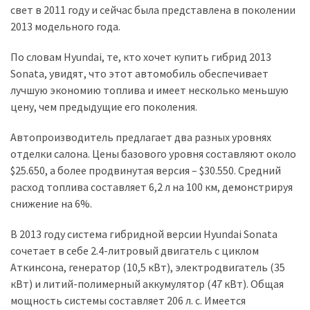
свет в 2011 году и сейчас была представлена в поколении
2013 модельного года.
Історії
(3 678)
По словам Hyundai, те, кто хочет купить гибрид 2013
Sonata, увидят, что этот автомобиль обеспечивает
Тюнинг
лучшую экономию топлива и имеет несколько меньшую
і
цену, чем предыдущие его поколения.
спорт
(733)
Автопроизводитель предлагает два разных уровнях
отделки салона. Цены базового уровня составляют около
Події
$25.650, а более продвинутая версия – $30.550. Средний
(521)
расход топлива составляет 6,2 л на 100 км, демонстрируя
снижение на 6%.
Автовласнику
(474)
В 2013 году система гибридной версии Hyundai Sonata
сочетает в себе 2.4-литровый двигатель с циклом
Автозакон
Аткинсона, генератор (10,5 кВт), электродвигатель (35
(370)
кВт) и литий-полимерный аккумулятор (47 кВт). Общая
мощность системы составляет 206 л. с. Имеется
Автошоу