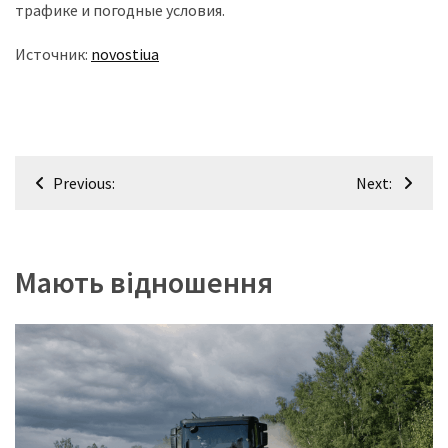
трафике и погодные условия.
Источник:
novostiua
Навігація
Previous:
Next:
записів
Мають відношення