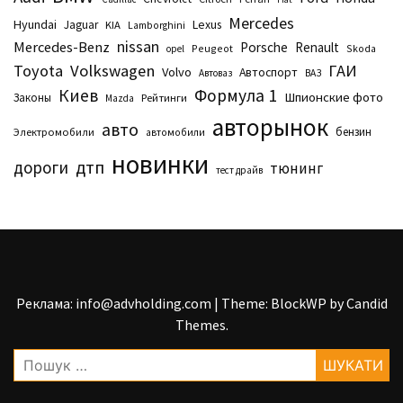
Mercedes
Hyundai
Lexus
Jaguar
KIA
Lamborghini
nissan
Mercedes-Benz
Porsche
Renault
Peugeot
Skoda
opel
Toyota
Volkswagen
ГАИ
Volvo
Автоспорт
Автоваз
ВАЗ
Киев
Формула 1
Шпионские фото
Законы
Рейтинги
Маzda
авторынок
авто
бензин
Электромобили
автомобили
новинки
дтп
дороги
тюнинг
тест драйв
Реклама: info@advholding.com
|
Theme: BlockWP by
Candid
Themes
.
Пошук: