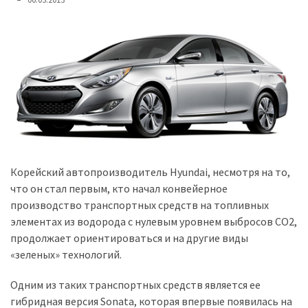
представила
найсучасніші
вантажівки
для
військових
Нова
Honda
Prelude:
гібридний
камбек
Корейский автопроизводитель Hyundai, несмотря на то,
что он стал первым, кто начал конвейерное
производство транспортных средств на топливных
MOST
элементах из водорода с нулевым уровнем выбросов СО2,
USED
продолжает ориентироваться и на другие виды
CATEGORIES
«зеленых» технологий.
Новинки
Одним из таких транспортных средств является ее
авто
гибридная версия Sonata, которая впервые появилась на
(6 037)