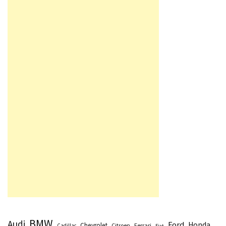
BMW
Audi
Ford
Honda
Chevrolet
Citroen
Ferrari
Cadillac
Fiat