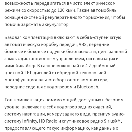
возможность передвигаться в чисто электрическом
(358)
режиме со скоростью до 120 км/ч. Также автомобиль
Головне
оснащен системой рекуперативного торможения, чтобы
(324)
помочь заряжать аккумулятор.
Тест-
Базовая комплектация включают в себя 6-ступенчатую
драйв
автоматическую коробку передач, ABS, передние
(212)
боковые и боковые подушки безопасности, центральный
замок с дистанционным управлением, сигнализация и
Без
иммобилайзер. В салоне можно найти 4.2-дюймовый
рубрики
цветной TFT-дисплей с гибридной технологией
(142)
многофункционального бортового компьютера,
передние сиденья с подогревом и Bluetooth.
Топ-комплектация помимо опций, доступных в базовом
уровне, включает в себя подогрев задних сидений,
систему навигации, камеру заднего вида, премиум аудио-
систему Infinity, HD Radio и спутниковое радио SiriusXM,
предоставляющего такую информацию, как данные о