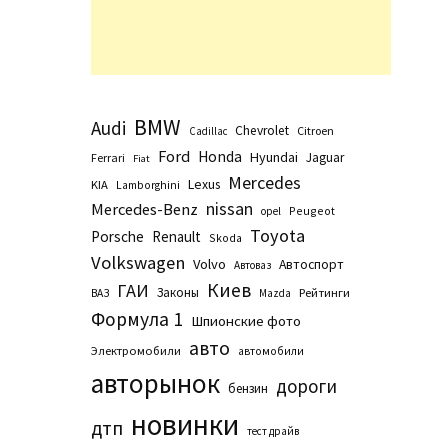
BMW
Audi
Chevrolet
Citroen
Cadillac
Ford
Honda
Hyundai
Jaguar
Ferrari
Fiat
Mercedes
Lexus
KIA
Lamborghini
nissan
Mercedes-Benz
Peugeot
opel
Toyota
Porsche
Renault
Skoda
Volkswagen
Volvo
Автоспорт
Автоваз
Киев
ГАИ
Законы
Рейтинги
ВАЗ
Маzda
Формула 1
Шпионские фото
авто
Электромобили
автомобили
авторынок
дороги
бензин
новинки
дтп
тест драйв