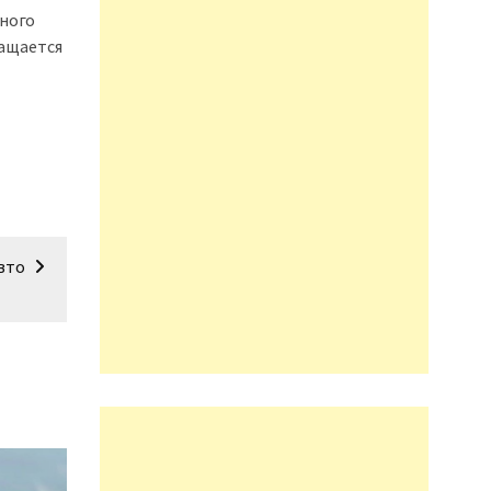
ного
нащается
вто