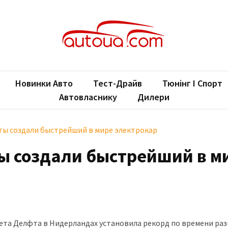
oUA.com
ільні новини
Новинки Авто
Тест-Драйв
Тюнінг І Спорт
Автовласнику
Дилери
ты создали быстрейший в мире электрокар
ы создали быстрейший в м
ета Делфта в Нидерландах установила рекорд по времени раз