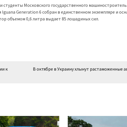
 и студенты Московского государственного машиностроитель
Iguana Generation 6 собран в единственном экземпляре и ос
ор объемом 0,6 литра выдает 85 лошадиных сил.
ии к
В октябре в Украину хлынут растаможенные а