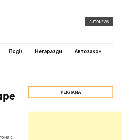
AUTONEWS
Події
Негаразди
Автозакон
ире
РЕКЛАМА
гона с