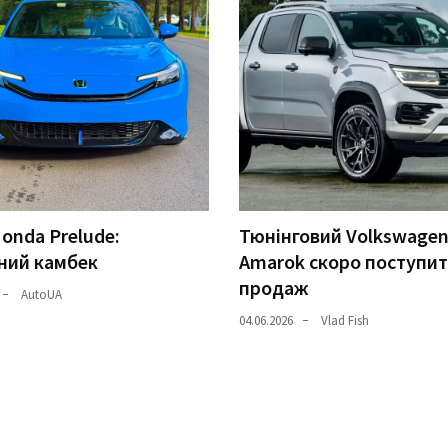
onda Prelude:
Тюнінговий Volkswage
ний камбек
Amarok скоро поступит
продаж
AutoUA
04.06.2026
Vlad Fish