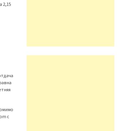
 2,15
отдача
 равна
етняя
Помимо
tom с