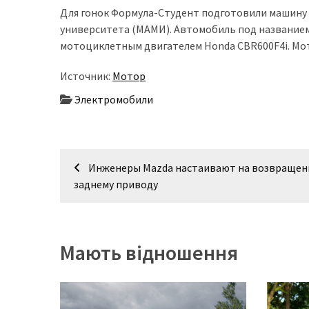
представила
Для гонок Формула-Студент подготовили машину
найсучасніші
университета (МАМИ). Автомобиль под названием 
вантажівки
мотоциклетным двигателем Honda CBR600F4i. Мот
для
військових
Источник:
Мотор
Нова
Электромобили
Honda
Prelude:
гібридний
Навігація
камбек
Инженеры Mazda настаивают на возвращен
записів
заднему приводу
MOST
USED
CATEGORIES
Мають відношення
Новинки
авто
(6 037)