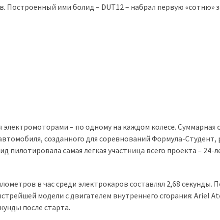
в. Построенный ими болид – DUT12 – набрал первую «сотню» за
электромоторами – по одному на каждом колесе. Суммарная 
 автомобиля, созданного для соревнований Формула-Студент,
ид пилотировала самая легкая участница всего проекта – 24-л
лометров в час среди электрокаров составлял 2,68 секунды. 
стрейшей модели с двигателем внутреннего сгорания: Ariel A
кунды после старта.