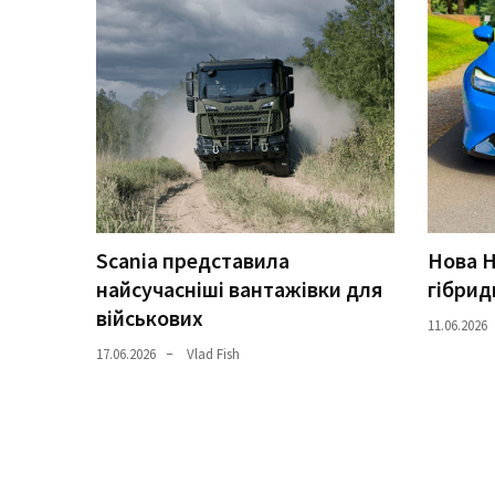
Історії
(3 678)
Тюнинг
і
спорт
(733)
Події
Scania представила
Нова H
(521)
найсучасніші вантажівки для
гібрид
військових
11.06.2026
Автовласнику
(474)
17.06.2026
Vlad Fish
Автозакон
(370)
Автошоу