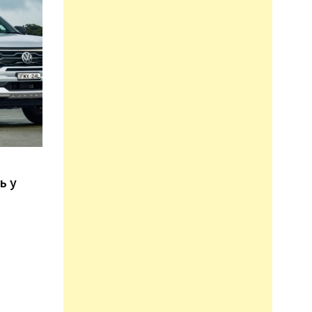
n
ь у