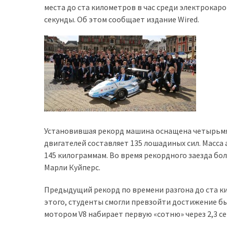
места до ста километров в час среди электрокаро
доступний
секунды. Об этом сообщает издание Wired.
з
п’ятьма
різними
двигунами
У
рф
почали
масово
Установившая рекорд машина оснащена четырьмя 
шукати
двигателей составляет 135 лошадиных сил. Масса
в
145 килограммам. Во время рекордного заезда бол
інтернеті
Марли Куйперс.
“як
злити
Предыдущий рекорд по времени разгона до ста ки
бензин”
этого, студенты смогли превзойти достижение бы
мотором V8 набирает первую «сотню» через 2,3 се
Scania