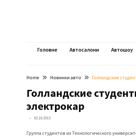
Skip
Skip
to
to
content
content
НЕДАВНІ
ЗАПИСИ
aut
Автомоб
Розкішний
і
Головне
Автосалони
Автошоу
потужний:
електромобіль
Bentley
Home
Новинки авто
Голландские студен
Torcal
Голландские студент
Нарешті
презентували
электрокар
новий
BMW
02.10.2013
X5
Neue
Группа студентов из Технологического университ
Klasse