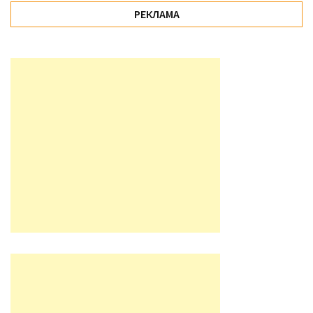
РЕКЛАМА
Історії
(3 678)
Тюнинг
і
спорт
(733)
Події
(521)
Автовласнику
(474)
Автозакон
(370)
Автошоу