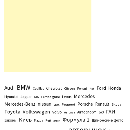
BMW
Audi
Ford
Honda
Chevrolet
Citroen
Ferrari
Cadillac
Fiat
Mercedes
Hyundai
Lexus
Jaguar
KIA
Lamborghini
nissan
Mercedes-Benz
Porsche
Renault
Peugeot
Skoda
opel
Toyota
Volkswagen
ГАИ
Volvo
Автоспорт
Автоваз
ВАЗ
Киев
Формула 1
Шпионские фото
Законы
Рейтинги
Маzda
авторынок