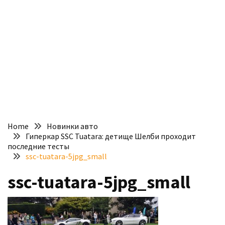
доступний
з
п’ятьма
різними
двигунами
У
рф
почали
масово
Home
Новинки авто
шукати
Гиперкар SSC Tuatara: детище Шелби проходит
в
последние тесты
інтернеті
ssc-tuatara-5jpg_small
“як
ssc-tuatara-5jpg_small
злити
бензин”
Scania