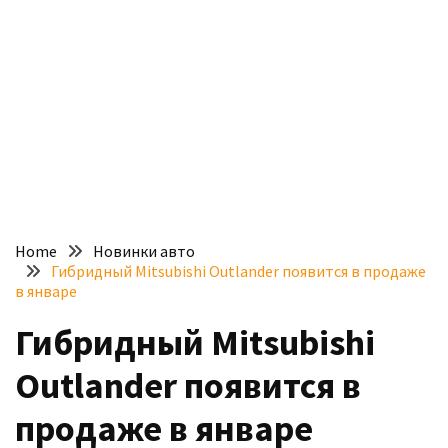
доступний
з
п’ятьма
різними
двигунами
У
рф
почали
масово
Home
Новинки авто
шукати
Гибридный Mitsubishi Outlander появится в продаже
в
в январе
інтернеті
Гибридный Mitsubishi
“як
злити
Outlander появится в
бензин”
продаже в январе
Scania