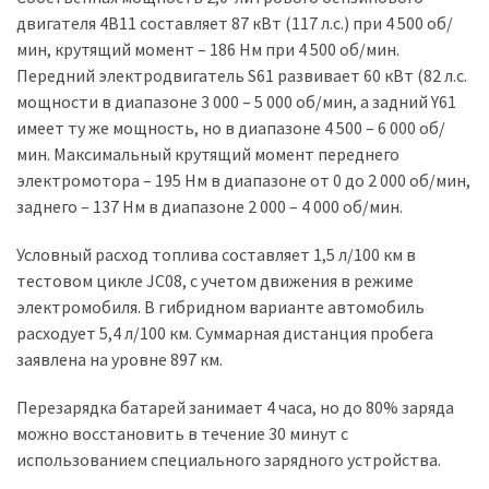
(358)
двигателя 4B11 составляет 87 кВт (117 л.с.) при 4 500 об/
мин, крутящий момент – 186 Нм при 4 500 об/мин.
Головне
Передний электродвигатель S61 развивает 60 кВт (82 л.с.
(324)
мощности в диапазоне 3 000 – 5 000 об/мин, а задний Y61
имеет ту же мощность, но в диапазоне 4 500 – 6 000 об/
Тест-
мин. Максимальный крутящий момент переднего
драйв
электромотора – 195 Нм в диапазоне от 0 до 2 000 об/мин,
(212)
заднего – 137 Нм в диапазоне 2 000 – 4 000 об/мин.
Без
Условный расход топлива составляет 1,5 л/100 км в
рубрики
тестовом цикле JC08, с учетом движения в режиме
(142)
электромобиля. В гибридном варианте автомобиль
расходует 5,4 л/100 км. Суммарная дистанция пробега
заявлена на уровне 897 км.
Перезарядка батарей занимает 4 часа, но до 80% заряда
можно восстановить в течение 30 минут с
использованием специального зарядного устройства.