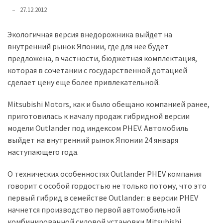
представила
27.12.2012
найсучасніші
вантажівки
Экологичная версия внедорожника выйдет на
для
внутренний рынок Японии, где для нее будет
військових
предложена, в частности, бюджетная комплектация,
которая в сочетании с государственной дотацией
Нова
сделает цену еще более привлекательной.
Honda
Prelude:
Mitsubishi Motors, как и было обещано компанией ранее,
гібридний
приготовилась к началу продаж гибридной версии
камбек
модели Outlander под индексом PHEV. Автомобиль
выйдет на внутренний рынок Японии 24 января
наступающего года.
MOST
USED
CATEGORIES
О технических особенностях Outlander PHEV компания
говорит с особой гордостью не только потому, что это
Новинки
первый гибрид в семействе Outlander: в версии PHEV
авто
начнется производство первой автомобильной
(6 037)
комбинированной силовой установки Mitsubishi,