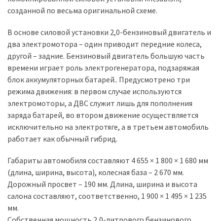
созданной по весьма оригинальной схеме.
Історії
В основе силовой установки 2,0-бензиновый двигатель и
(3 678)
два электромотора – один приводит передние колеса,
Тюнинг
другой – задние. Бензиновый двигатель большую часть
і
времени играет роль электрогенератора, подзаряжая
спорт
блок аккумуляторных батарей.. Предусмотрено три
(733)
режима движения: в первом случае используются
электромоторы, а ДВС служит лишь для пополнения
Події
заряда батарей, во втором движение осуществляется
(521)
исключительно на электротяге, а в третьем автомобиль
работает как обычный гибрид.
Автовласнику
(474)
Габариты автомобиля составляют 4 655 × 1 800 × 1 680 мм
(длина, ширина, высота), колесная база – 2 670 мм.
Автозакон
Дорожный просвет – 190 мм. Длина, ширина и высота
(370)
салона составляют, соответственно, 1 900 × 1 495 × 1 235
мм.
Автошоу
Собственная мощность 2,0-литрового бензинового