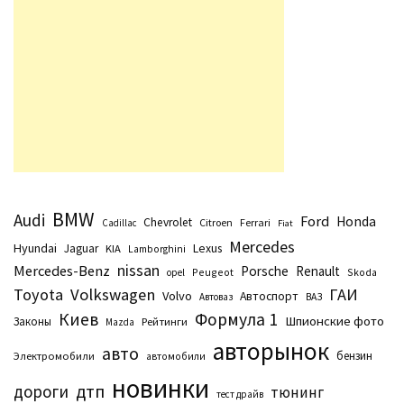
BMW
Audi
Ford
Honda
Chevrolet
Citroen
Ferrari
Cadillac
Fiat
Mercedes
Hyundai
Lexus
Jaguar
KIA
Lamborghini
nissan
Mercedes-Benz
Porsche
Renault
Peugeot
Skoda
opel
Toyota
Volkswagen
ГАИ
Volvo
Автоспорт
Автоваз
ВАЗ
Киев
Формула 1
Шпионские фото
Законы
Рейтинги
Маzda
авторынок
авто
бензин
Электромобили
автомобили
новинки
дтп
дороги
тюнинг
тест драйв