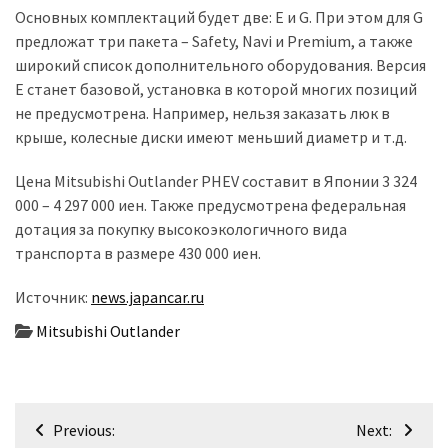
Основных комплектаций будет две: E и G. При этом для G
предложат три пакета – Safety, Navi и Premium, а также
широкий список дополнительного оборудования. Версия
E станет базовой, установка в которой многих позиций
не предусмотрена. Например, нельзя заказать люк в
крыше, колесные диски имеют меньший диаметр и т.д.
Цена Mitsubishi Outlander PHEV составит в Японии 3 324
000 – 4 297 000 иен. Также предусмотрена федеральная
дотация за покупку высокоэкологичного вида
транспорта в размере 430 000 иен.
Источник:
news.japancar.ru
Mitsubishi Outlander
Навігація
Previous:
Next: