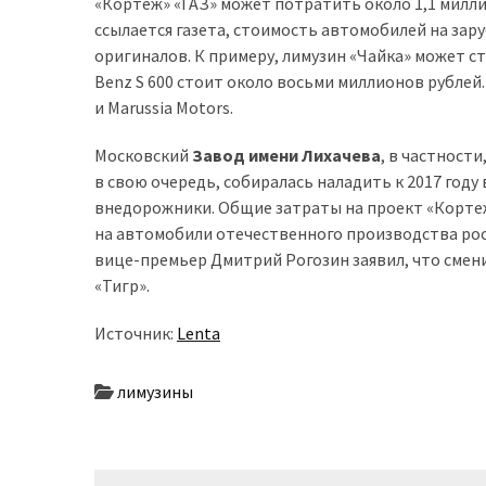
представила
«Кортеж» «ГАЗ» может потратить около 1,1 милли
найсучасніші
ссылается газета, стоимость автомобилей на за
вантажівки
оригиналов. К примеру, лимузин «Чайка» может с
для
Benz S 600 стоит около восьми миллионов рублей
військових
и Marussia Motors.
Нова
Московский
Завод имени Лихачева
, в частност
Honda
в свою очередь, собиралась наладить к 2017 год
Prelude:
внедорожники. Общие затраты на проект «Кортеж»
гібридний
на автомобили отечественного производства рос
камбек
вице-премьер Дмитрий Рогозин заявил, что смен
«Тигр».
Источник:
Lenta
MOST
USED
CATEGORIES
лимузины
Новинки
авто
(6 037)