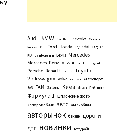
ь у
BMW
Audi
Chevrolet
Citroen
Cadillac
Ford
Honda
Hyundai
Jaguar
Ferrari
Fiat
Mercedes
Lexus
KIA
Lamborghini
nissan
Mercedes-Benz
Peugeot
opel
Toyota
Porsche
Renault
Skoda
Volkswagen
Volvo
Автоспорт
Автоваз
Киев
ГАИ
Законы
Рейтинги
ВАЗ
Маzda
Формула 1
Шпионские фото
авто
Электромобили
автомобили
авторынок
дороги
бензин
новинки
дтп
тест драйв