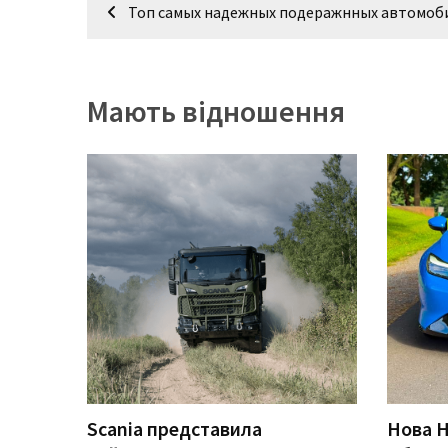
Навігація
Топ самых надежных подеражнных автомоб
записів
Історії
(3 678)
Мають відношення
Тюнинг
і
спорт
(733)
Події
(521)
Автовласнику
(474)
Автозакон
(370)
Scania представила
Нова H
Автошоу