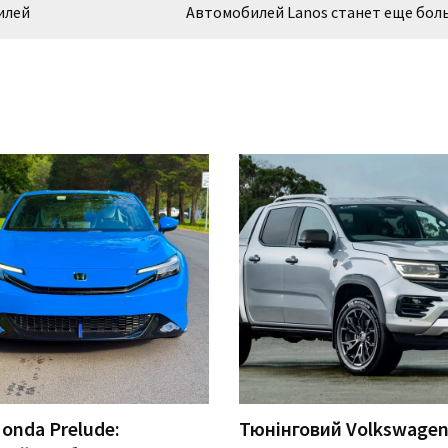
илей
Автомобилей Lanos станет еще бол
onda Prelude:
Тюнінговий Volkswage