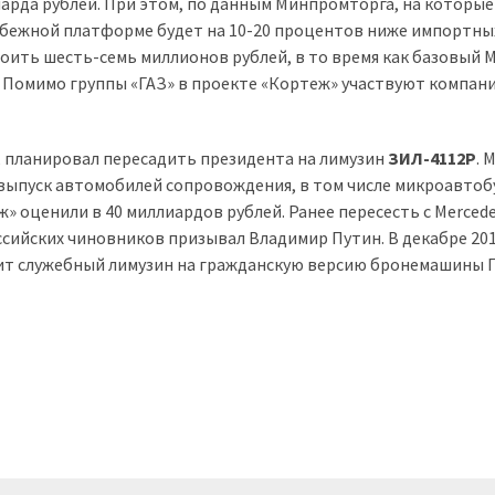
арда рублей. При этом, по данным Минпромторга, на которые
рубежной платформе будет на 10-20 процентов ниже импортны
тоить шесть-семь миллионов рублей, в то время как базовый M
. Помимо группы «ГАЗ» в проекте «Кортеж» участвуют компан
и, планировал пересадить президента на лимузин
ЗИЛ-4112Р
. 
у выпуск автомобилей сопровождения, в том числе микроавтоб
 оценили в 40 миллиардов рублей. Ранее пересесть с Merced
сийских чиновников призывал Владимир Путин. В декабре 201
ит служебный лимузин на гражданскую версию бронемашины 