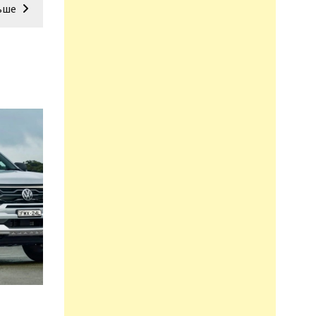
ьше
n