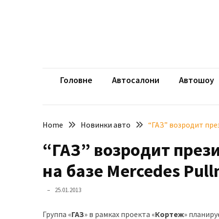
Skip
Skip
to
to
content
content
НЕДАВНІ
ЗАПИСИ
aut
Автомоб
Розкішний
і
Головне
Автосалони
Автошоу
потужний:
електромобіль
Bentley
Home
Новинки авто
“ГАЗ” возродит пре
Torcal
“ГАЗ” возродит през
Нарешті
презентували
на базе Mercedes Pul
новий
BMW
25.01.2013
X5
Neue
Группа «
ГАЗ
» в рамках проекта «
Кортеж
» планиру
Klasse