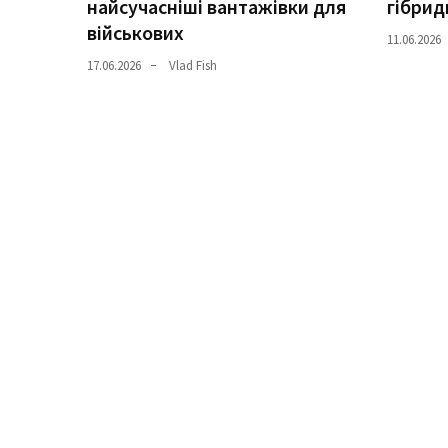
найсучасніші вантажівки для
гібрид
(358)
військових
11.06.2026
Головне
17.06.2026
Vlad Fish
(324)
Тест-
драйв
(212)
Без
рубрики
(142)