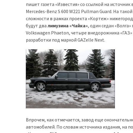
пишет газета «Известия» со ссылкой на источник
доступний
Mercedes-Benz S 600 W221 Pullman Guard. На тако
з
сложности в рамках проекта «Кортеж» нижегород
п’ятьма
будут два
лимузина «Чайка»
, один седан «Волга»
різними
Volkswagen Phaeton, четыре внедорожника «ГАЗ»
двигунами
разработки под маркой GAZelle Next.
У
рф
почали
масово
шукати
в
інтернеті
“як
злити
бензин”
Впрочем, как отмечается, завод еще окончатель
Scania
автомобилей. По словам источника издания, на 