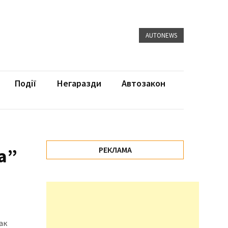
AUTONEWS
Події
Негаразди
Автозакон
а”
РЕКЛАМА
Как