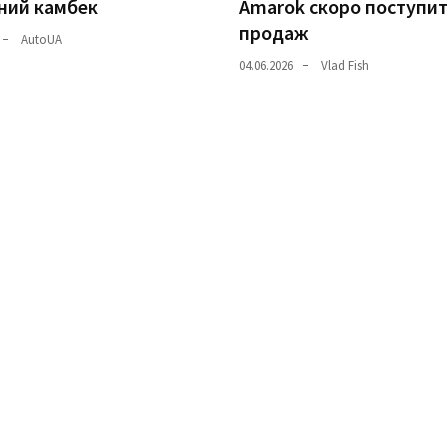
ний камбек
Amarok скоро поступит
продаж
AutoUA
04.06.2026
Vlad Fish