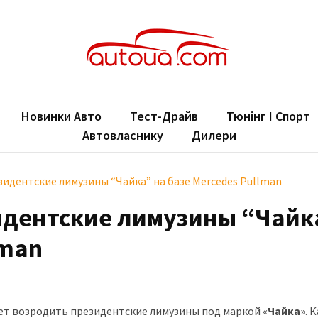
oUA.com
ільні новини
Новинки Авто
Тест-Драйв
Тюнінг І Спорт
Автовласнику
Дилери
зидентские лимузины “Чайка” на базе Mercedes Pullman
идентские лимузины “Чайк
lman
ет возродить президентские лимузины под маркой «
Чайка
». 