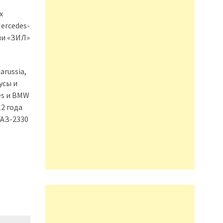
х
ercedes-
ии «ЗИЛ»
Marussia,
усы и
es и BMW
2 года
ГАЗ-2330