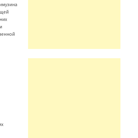
лимузина
бщей
них
и
твенной
их