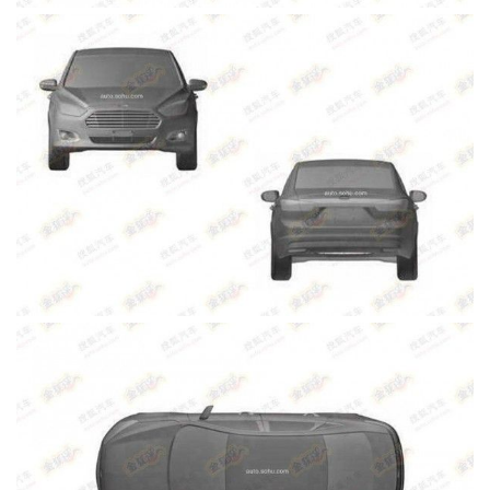
(358)
Головне
(324)
Тест-
драйв
(212)
Без
рубрики
(142)