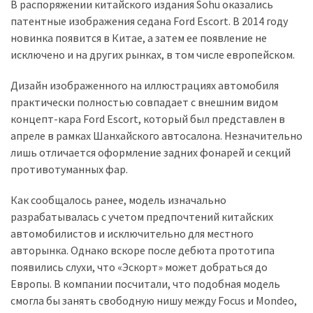
представила
В распоряжении китайского издания Sohu оказались
найсучасніші
патентные изображения седана Ford Escort. В 2014 году
вантажівки
новинка появится в Китае, а затем ее появление не
для
исключено и на других рынках, в том числе европейском.
військових
Дизайн изображенного на иллюстрациях автомобиля
Нова
практически полностью совпадает с внешним видом
Honda
концепт-кара Ford Escort, который был представлен в
Prelude:
апреле в рамках Шанхайского автосалона. Незначительно
гібридний
лишь отличается оформление задних фонарей и секций
камбек
противотуманных фар.
Как сообщалось ранее, модель изначально
MOST
разрабатывалась с учетом предпочтений китайских
USED
автомобилистов и исключительно для местного
CATEGORIES
авторынка. Однако вскоре после дебюта прототипа
появились слухи, что «Эскорт» может добраться до
Новинки
Европы. В компании посчитали, что подобная модель
авто
смогла бы занять свободную нишу между Focus и Mondeo,
(6 037)