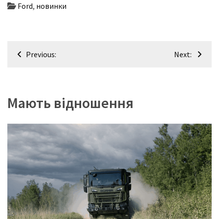
Ford
,
новинки
Навігація
Previous:
Next:
записів
Мають відношення