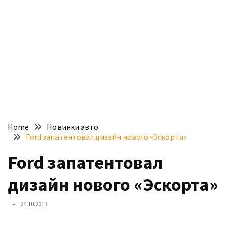
доступний
з
п’ятьма
різними
двигунами
У
рф
почали
масово
Home
Новинки авто
шукати
Ford запатентовал дизайн нового «Эскорта»
в
інтернеті
Ford запатентовал
“як
дизайн нового «Эскорта»
злити
бензин”
24.10.2013
Scania