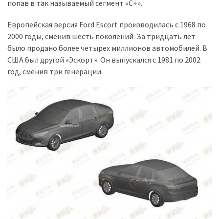
попав в так называемый сегмент «C+».
Історії
Европейская версия Ford Escort производилась с 1968 по
(3 678)
2000 годы, сменив шесть поколений. За тридцать лет
было продано более четырех миллионов автомобилей. В
Тюнинг
США был другой «Эскорт». Он выпускался с 1981 по 2002
і
год, сменив три генерации.
спорт
(733)
Події
(521)
Автовласнику
(474)
Автозакон
(370)
Автошоу