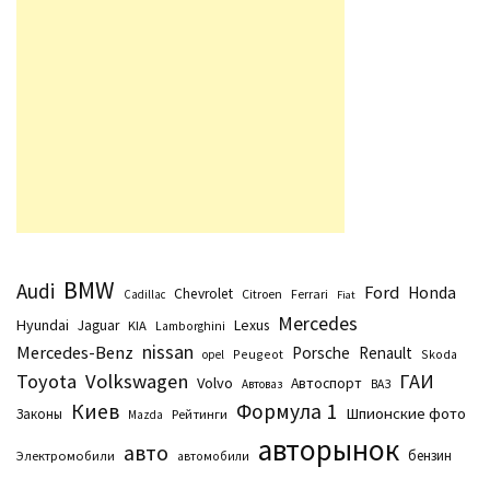
BMW
Audi
Ford
Honda
Chevrolet
Citroen
Ferrari
Cadillac
Fiat
Mercedes
Hyundai
Lexus
Jaguar
KIA
Lamborghini
nissan
Mercedes-Benz
Porsche
Renault
Peugeot
Skoda
opel
Toyota
Volkswagen
ГАИ
Volvo
Автоспорт
Автоваз
ВАЗ
Киев
Формула 1
Шпионские фото
Законы
Рейтинги
Маzda
авторынок
авто
бензин
Электромобили
автомобили