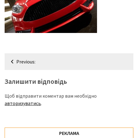
представила
найсучасніші
вантажівки
для
військових
Нова
Honda
Навігація
Prelude:
Previous:
гібридний
записів
камбек
Залишити відповідь
MOST
Щоб відправити коментар вам необхідно
USED
авторизуватись
.
CATEGORIES
Новинки
авто
РЕКЛАМА
(6 037)