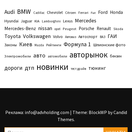
BMW
Audi
Ford
Honda
Chevrolet
Citroen
Ferrari
Cadillac
Fiat
Mercedes
Hyundai
Lexus
Jaguar
KIA
Lamborghini
nissan
Mercedes-Benz
Porsche
Renault
Peugeot
Skoda
opel
Toyota
Volkswagen
ГАИ
Volvo
Автоспорт
Автоваз
ВАЗ
Киев
Формула 1
Шпионские фото
Законы
Рейтинги
Маzda
авторынок
авто
бензин
Электромобили
автомобили
новинки
дтп
дороги
тюнинг
тест драйв
Реклама: info@advholding.com
|
Theme: BlockWP by
Candid
Themes
.
Пошук: