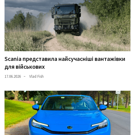
(358)
Головне
(324)
Тест-
драйв
(212)
Scania представила найсучасніші вантажівки
для військових
Без
рубрики
17.06.2026
Vlad Fish
(142)