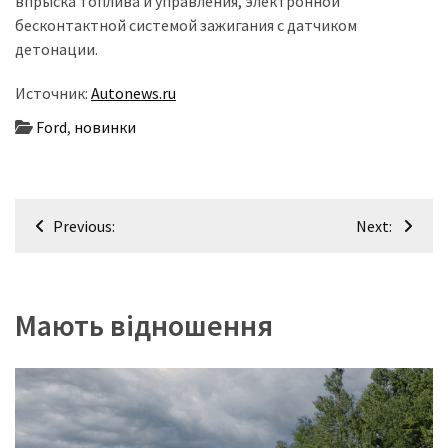
впрыска топлива и управления, электронной
бесконтактной системой зажигания с датчиком
Історії
детонации.
(3 678)
Источник:
Autonews.ru
Тюнинг
Ford
,
новинки
і
спорт
(733)
Навігація
Previous:
Next:
Події
записів
(521)
Автовласнику
Мають відношення
(474)
Автозакон
(370)
Автошоу