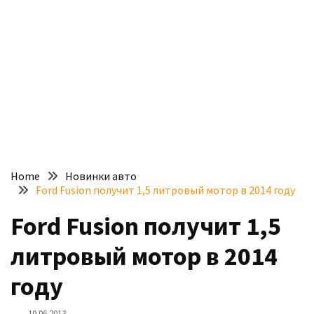
доступний
з
п’ятьма
різними
двигунами
У
рф
почали
масово
Home
Новинки авто
шукати
Ford Fusion получит 1,5 литровый мотор в 2014 году
в
інтернеті
Ford Fusion получит 1,5
“як
литровый мотор в 2014
злити
бензин”
году
Scania
10.06.2013