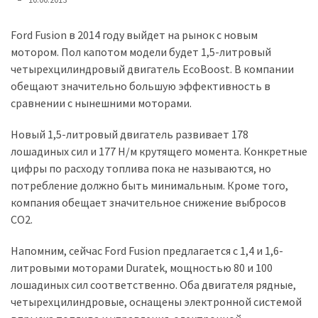
представила
найсучасніші
вантажівки
Ford Fusion в 2014 году выйдет на рынок с новым
для
мотором. Пол капотом модели будет 1,5-литровый
військових
четырехцилиндровый двигатель EcoBoost. В компании
обещают значительно большую эффективность в
Нова
сравнении с нынешними моторами.
Honda
Новый 1,5-литровый двигатель развивает 178
Prelude:
лошадиных сил и 177 Н/м крутящего момента. Конкретные
гібридний
цифры по расходу топлива пока не называются, но
камбек
потребление должно быть минимальным. Кроме того,
компания обещает значительное снижение выбросов
MOST
CO2.
USED
CATEGORIES
Напомним, сейчас Ford Fusion предлагается с 1,4 и 1,6-
литровыми моторами Duratek, мощностью 80 и 100
Новинки
лошадиных сил соответственно. Оба двигателя рядные,
авто
четырехцилиндровые, оснащены электронной системой
(6 037)