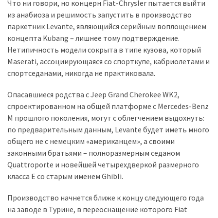
представила
Что ни говори, но концерн Fiat-Chrysler пытается выйти
найсучасніші
из анабиоза и решимость запустить в производство
вантажівки
паркетник Levante, являющийся серийным воплощением
для
концепта Kubang – лишнее тому подтверждение.
військових
Нетипичность модели сокрыта в типе кузова, который
Maserati, ассоциирующаяся со спорткупе, кабриолетами и
Нова
спортседанами, никогда не практиковала.
Honda
Prelude:
Опасавшиеся родства с Jeep Grand Cherokee WK2,
гібридний
спроектированном на общей платформе с Mercedes-Benz
камбек
M прошлого поколения, могут с облегчением выдохнуть:
по предварительным данным, Levante будет иметь много
общего не с немецким «американцем», а своими
MOST
законными братьями – полноразмерным седаном
USED
Quattroporte и новейшей четырехдверкой размерного
CATEGORIES
класса E со старым именем Ghibli.
Новинки
Производство начнется ближе к концу следующего года
авто
на заводе в Турине, в переоснащение которого Fiat
(6 037)