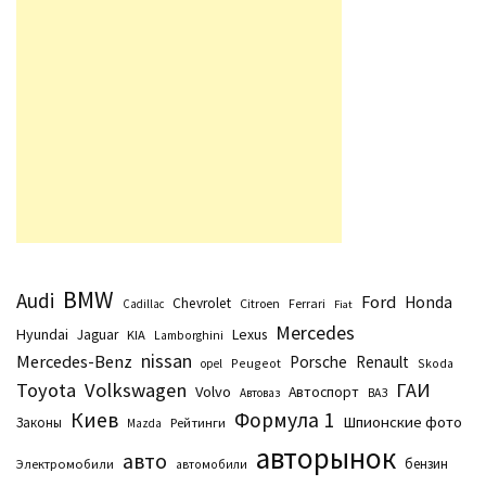
BMW
Audi
Ford
Honda
Chevrolet
Citroen
Ferrari
Cadillac
Fiat
Mercedes
Hyundai
Lexus
Jaguar
KIA
Lamborghini
nissan
Mercedes-Benz
Porsche
Renault
Peugeot
Skoda
opel
Toyota
Volkswagen
ГАИ
Volvo
Автоспорт
Автоваз
ВАЗ
Киев
Формула 1
Шпионские фото
Законы
Рейтинги
Маzda
авторынок
авто
бензин
Электромобили
автомобили