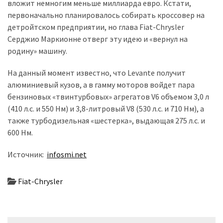
вложит немногим меньше миллиарда евро. Кстати,
первоначально планировалось собирать кроссовер на
Історії
детройтском предприятии, но глава Fiat-Chrysler
(3 678)
Серджио Маркионне отверг эту идею и «вернул на
родину» машину.
Тюнинг
і
На данный момент известно, что Levante получит
спорт
алюминиевый кузов, а в гамму моторов войдет пара
(733)
бензиновых «твинтурбовых» агрегатов V6 объемом 3,0 л
(410 л.с. и 550 Нм) и 3,8-литровый V8 (530 л.с. и 710 Нм), а
Події
также турбодизельная «шестерка», выдающая 275 л.с. и
(521)
600 Нм.
Автовласнику
Источник:
infosmi.net
(474)
Fiat-Chrysler
Автозакон
(370)
Автошоу