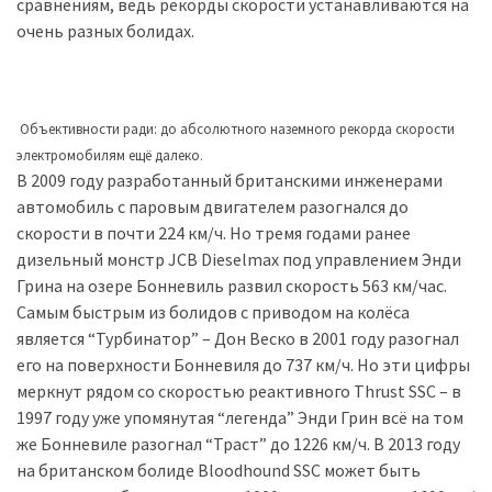
сравнениям, ведь рекорды скорости устанавливаются на
(358)
очень разных болидах.
Головне
(324)
Объективности ради: до абсолютного наземного рекорда скорости
Тест-
электромобилям ещё далеко.
драйв
В 2009 году разработанный британскими инженерами
(212)
автомобиль с паровым двигателем разогнался до
скорости в почти 224 км/ч. Но тремя годами ранее
Без
дизельный монстр JCB Dieselmax под управлением Энди
рубрики
Грина на озере Бонневиль развил скорость 563 км/час.
(142)
Самым быстрым из болидов с приводом на колёса
является “Турбинатор” – Дон Веско в 2001 году разогнал
его на поверхности Бонневиля до 737 км/ч. Но эти цифры
меркнут рядом со скоростью реактивного Thrust SSC – в
1997 году уже упомянутая “легенда” Энди Грин всё на том
же Бонневиле разогнал “Траст” до 1226 км/ч. В 2013 году
на британском болиде Bloodhound SSC может быть