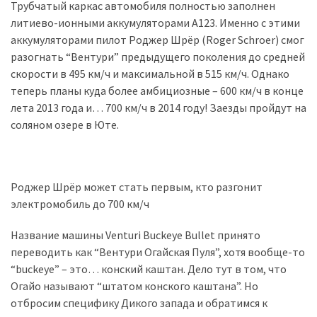
Трубчатый каркас автомобиля полностью заполнен
литиево-ионными аккумуляторами А123. Именно с этими
Історії
аккумуляторами пилот Роджер Шрёр (Roger Schroer) смог
(3 678)
разогнать “Вентури” предыдущего поколения до средней
скорости в 495 км/ч и максимальной в 515 км/ч. Однако
Тюнинг
теперь планы куда более амбициозные – 600 км/ч в конце
і
лета 2013 года и… 700 км/ч в 2014 году! Заезды пройдут на
спорт
соляном озере в Юте.
(733)
Події
(521)
Роджер Шрёр может стать первым, кто разгонит
электромобиль до 700 км/ч
Автовласнику
(474)
Название машины Venturi Buckeye Bullet принято
переводить как “Вентури Огайская Пуля”, хотя вообще-то
Автозакон
“buckeye” – это… конский каштан. Дело тут в том, что
(370)
Огайо называют “штатом конского каштана”. Но
отбросим специфику Дикого запада и обратимся к
Автошоу