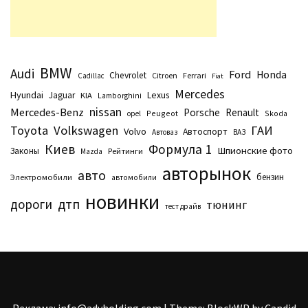
BMW
Audi
Ford
Honda
Chevrolet
Citroen
Ferrari
Cadillac
Fiat
Mercedes
Hyundai
Lexus
Jaguar
KIA
Lamborghini
nissan
Mercedes-Benz
Porsche
Renault
Peugeot
Skoda
opel
Toyota
Volkswagen
ГАИ
Volvo
Автоспорт
Автоваз
ВАЗ
Киев
Формула 1
Шпионские фото
Законы
Рейтинги
Маzda
авторынок
авто
бензин
Электромобили
автомобили
новинки
дтп
дороги
тюнинг
тест драйв
Реклама: info@advholding.com
|
Theme: BlockWP by
Candid