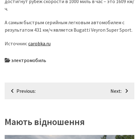
достигнут рубеж скорости в 1000 миль в час – это 1609 км/
ч.
А самым быстрым серийным легковым автомобилем с
результатом 431 км/ч является Bugatti Veyron Super Sport.
Источник:
carobka.ru
электромобиль
Навігація
Previous:
Next:
записів
Мають відношення