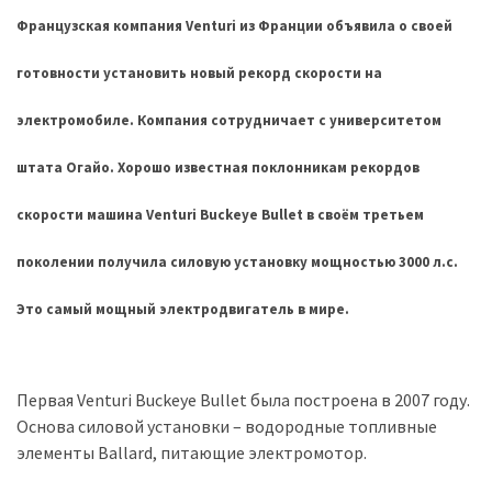
представила
найсучасніші
Французская компания Venturi из Франции объявила о своей
вантажівки
готовности установить новый рекорд скорости на
для
військових
электромобиле. Компания сотрудничает с университетом
Нова
штата Огайо. Хорошо известная поклонникам рекордов
Honda
Prelude:
скорости машина Venturi Buckeye Bullet в своём третьем
гібридний
камбек
поколении получила силовую установку мощностью 3000 л.с.
Это самый мощный электродвигатель в мире.
MOST
USED
CATEGORIES
Первая Venturi Buckeye Bullet была построена в 2007 году.
Основа силовой установки – водородные топливные
Новинки
элементы Ballard, питающие электромотор.
авто
(6 037)