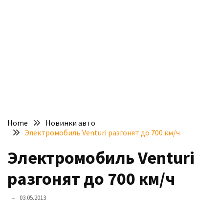
доступний
з
п’ятьма
різними
двигунами
У
рф
почали
масово
Home
Новинки авто
шукати
Электромобиль Venturi разгонят до 700 км/ч
в
інтернеті
Электромобиль Venturi
“як
разгонят до 700 км/ч
злити
бензин”
03.05.2013
Scania