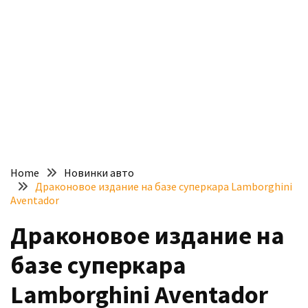
доступний
з
п’ятьма
різними
двигунами
У
рф
почали
масово
Home
Новинки авто
шукати
Драконовое издание на базе суперкара Lamborghini
в
Aventador
інтернеті
Драконовое издание на
“як
злити
базе суперкара
бензин”
Lamborghini Aventador
Scania