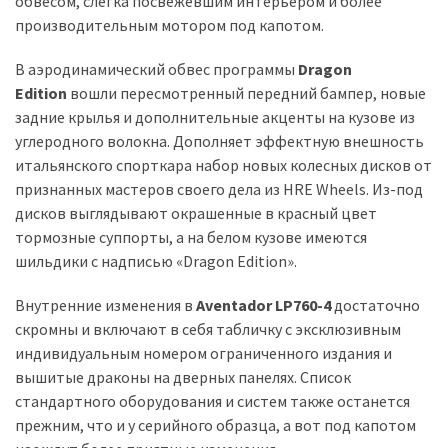
обвесом, слегка посвежевшим интерьером и более
производительным мотором под капотом.
Історії
(3 678)
В аэродинамический обвес программы
Dragon
Edition
вошли пересмотренный передний бампер, новые
Тюнинг
задние крылья и дополнительные акценты на кузове из
і
углеродного волокна. Дополняет эффектную внешность
спорт
итальянского спорткара набор новых колесных дисков от
(733)
признанных мастеров своего дела из HRE Wheels. Из-под
дисков выглядывают окрашенные в красный цвет
Події
тормозные суппорты, а на белом кузове имеются
(521)
шильдики с надписью «Dragon Edition».
Автовласнику
Внутренние изменения в
Aventador LP760-4
достаточно
(474)
скромны и включают в себя табличку с эксклюзивным
индивидуальным номером ограниченного издания и
Автозакон
вышитые драконы на дверных панелях. Список
(370)
стандартного оборудования и систем также останется
прежним, что и у серийного образца, а вот под капотом
Автошоу