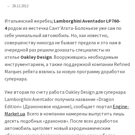
представила
28.12.2012
найсучасніші
вантажівки
Итальянский жеребец
Lamborghini Aventador LP760-
для
4
родом из местечка Сант’Агата-Болоньезе уже сам по
військових
себе уникальный автомобиль. Но, как известно,
совершенству никогда не бывает предела и это нам в
Нова
очередной раз решили доказать специалисты из
Honda
ателье
Oakley Design
. Вооружившись необходимым
Prelude:
инструментарием, а также поддержкой компании Refined
гібридний
Marques ребята взялись за новую программу доработки
камбек
суперкара.
Уже вторая по счету работа Oakley Design для суперкара
MOST
USED
Lamborghini Aventador получила название «Dragon
CATEGORIES
Edition» (Драконовое издание), сообщает портал
Engine-
Market.ua
. Всего в компании намерены выпустить лишь
Новинки
десять подобных «драконов». После всех доработок
авто
автомобиль щеголяет новый аэродинамическим
(6 037)