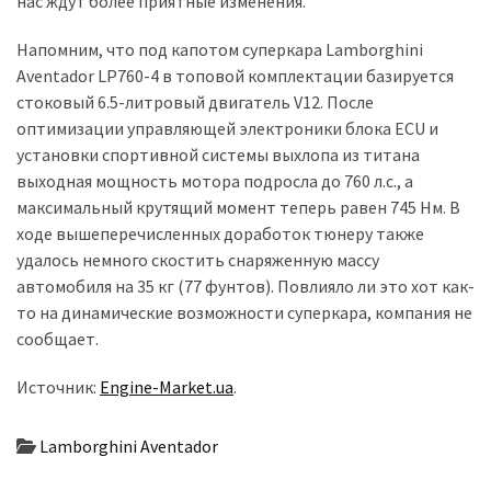
нас ждут более приятные изменения.
(358)
Напомним, что под капотом суперкара Lamborghini
Головне
Aventador LP760-4 в топовой комплектации базируется
(324)
стоковый 6.5-литровый двигатель V12. После
оптимизации управляющей электроники блока ECU и
Тест-
установки спортивной системы выхлопа из титана
драйв
выходная мощность мотора подросла до 760 л.с., а
(212)
максимальный крутящий момент теперь равен 745 Нм. В
ходе вышеперечисленных доработок тюнеру также
Без
удалось немного скостить снаряженную массу
рубрики
автомобиля на 35 кг (77 фунтов). Повлияло ли это хот как-
(142)
то на динамические возможности суперкара, компания не
сообщает.
Источник:
Engine-Market.ua
.
Lamborghini Aventador