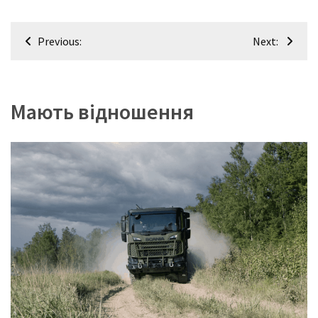
Навігація
Previous:
Next:
записів
Мають відношення