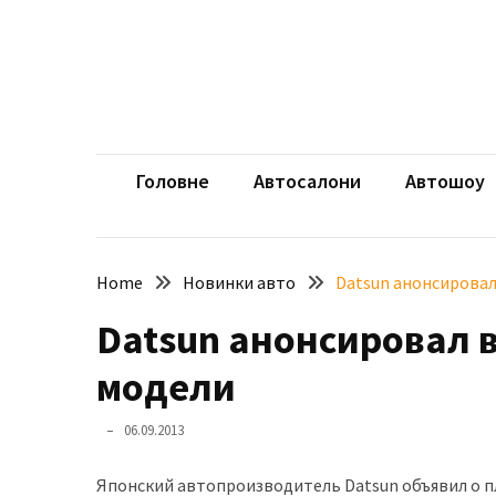
Skip
Skip
to
to
content
content
НЕДАВНІ
ЗАПИСИ
aut
Автомоб
Розкішний
і
Головне
Автосалони
Автошоу
потужний:
електромобіль
Bentley
Home
Новинки авто
Datsun анонсирова
Torcal
Datsun анонсировал 
Нарешті
презентували
модели
новий
BMW
06.09.2013
X5
Neue
Японский автопроизводитель Datsun объявил о п
Klasse