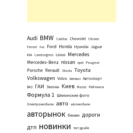
BMW
Audi
Chevrolet
Citroen
Cadillac
Ford
Honda
Hyundai
Jaguar
Ferrari
Fiat
Mercedes
Lexus
KIA
Lamborghini
nissan
Mercedes-Benz
Peugeot
opel
Toyota
Porsche
Renault
Skoda
Volkswagen
Volvo
Автоспорт
Автоваз
Киев
ГАИ
Законы
Рейтинги
ВАЗ
Маzda
Формула 1
Шпионские фото
авто
Электромобили
автомобили
авторынок
дороги
бензин
новинки
дтп
тест драйв