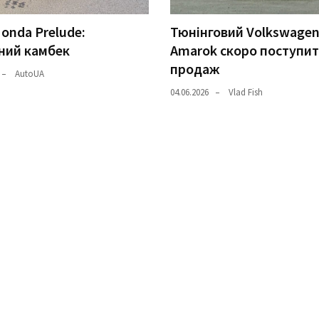
onda Prelude:
Тюнінговий Volkswage
ний камбек
Amarok скоро поступит
продаж
AutoUA
04.06.2026
Vlad Fish