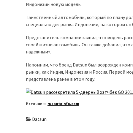
Индонезии новую модель.
доступний
з
Таинственный автомобиль, который по плану дол
п’ятьма
специально для рынка Индонезии, на котором он б
різними
двигунами
Представитель компании заявил, что модель расс
своей жизни автомобиль. Он также добавил, что
У
надежным».
рф
почали
Напомним, что бренд Datsun был возрожден компа
масово
рынки, как Индия, Индонезия и Россия. Первой м
шукати
представлена ранее в этом году.
в
інтернеті
“як
Источник:
rusautoinfo.com
злити
бензин”
Datsun
Scania