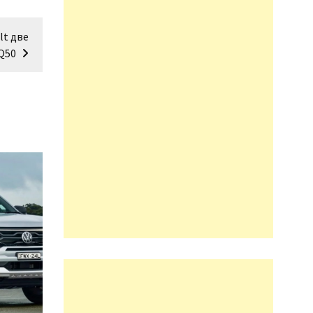
lt две
Q50