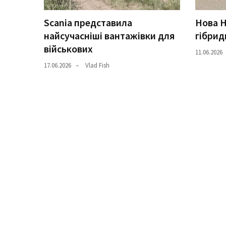
Історії
Scania представила
Нова H
(3 678)
найсучасніші вантажівки для
гібрид
військових
11.06.2026
Тюнинг
17.06.2026
Vlad Fish
і
спорт
(733)
Події
(521)
Автовласнику
(474)
Автозакон
(370)
Автошоу