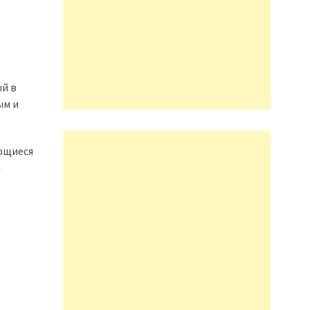
ый в
ым и
ающиеся
а