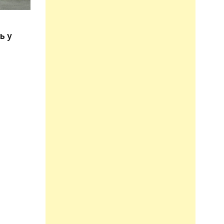
n
ь у