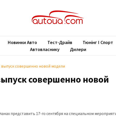
oUA.com
ільні новини
Новинки Авто
Тест-Драйв
Тюнінг І Спорт
Автовласнику
Дилери
л выпуск совершенно новой модели
выпуск совершенно новой
ланах представить 17-го сентября на специальном мероприят