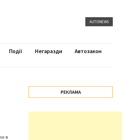
AUTONEWS
Події
Негаразди
Автозакон
РЕКЛАМА
ии в