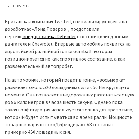
представила
15.05.2013
найсучасніші
вантажівки
Британская компания Twisted, специализирующаяся на
для
доработках «Лэнд Роверов», представила
військових
версию
внедорожника Defender
с восьмицилиндровым
двигателем Chevrolet. Впервые автомобиль появится на
Нова
европейской раллийной гонке Gumball, которая
Honda
позиционируется не как спортивное состязание, а как
Prelude:
развлекательный автопробег.
гібридний
камбек
На автомобиле, который поедет в гонке, «восьмерка»
развивает около 520 лошадиных сил и 650 Нм крутящего
момента. Она позволяет внедорожнику разгоняться с нуля
MOST
USED
до 96 километров в час за шесть секунд. Однако пока
CATEGORIES
такая конфигурация используется только для прототипа,
который будет испытываться во время ралли. Мощность
Новинки
товарных вариантов «Дефендера» с V8 составит
авто
примерно 450 лошадиных сил.
(6 037)