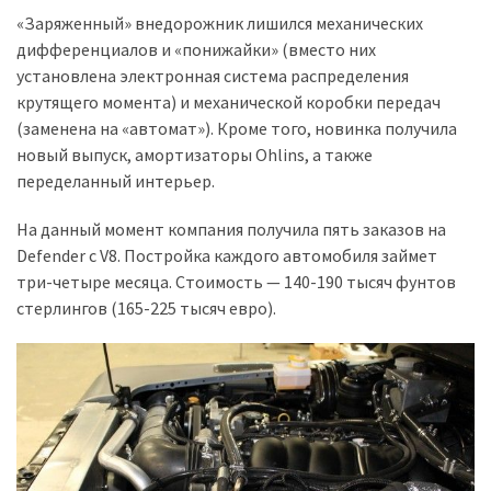
«Заряженный» внедорожник лишился механических
Історії
дифференциалов и «понижайки» (вместо них
(3 678)
установлена электронная система распределения
крутящего момента) и механической коробки передач
Тюнинг
(заменена на «автомат»). Кроме того, новинка получила
і
новый выпуск, амортизаторы Ohlins, а также
спорт
переделанный интерьер.
(733)
На данный момент компания получила пять заказов на
Події
Defender с V8. Постройка каждого автомобиля займет
(521)
три-четыре месяца. Стоимость — 140-190 тысяч фунтов
стерлингов (165-225 тысяч евро).
Автовласнику
(474)
Автозакон
(370)
Автошоу