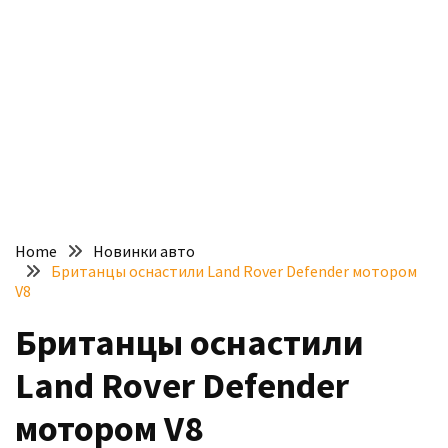
доступний
з
п’ятьма
різними
двигунами
У
рф
почали
масово
Home
Новинки авто
шукати
Британцы оснастили Land Rover Defender мотором
в
V8
інтернеті
Британцы оснастили
“як
злити
Land Rover Defender
бензин”
мотором V8
Scania