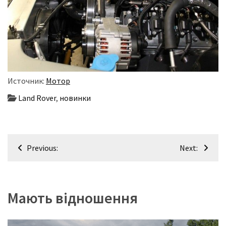
(358)
Головне
(324)
Тест-
драйв
Источник:
Мотор
(212)
Land Rover
,
новинки
Без
рубрики
(142)
Навігація
Previous:
Next:
записів
Мають відношення