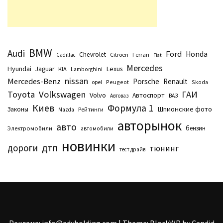
BMW
Audi
Ford
Honda
Chevrolet
Citroen
Ferrari
Cadillac
Fiat
Mercedes
Hyundai
Lexus
Jaguar
KIA
Lamborghini
nissan
Mercedes-Benz
Porsche
Renault
Peugeot
Skoda
opel
Toyota
Volkswagen
ГАИ
Volvo
Автоспорт
Автоваз
ВАЗ
Киев
Формула 1
Шпионские фото
Законы
Рейтинги
Маzda
авторынок
авто
бензин
Электромобили
автомобили
новинки
дтп
дороги
тюнинг
тест драйв