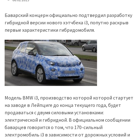
представила
найсучасніші
вантажівки
Баварский концерн официально подтвердил разработку
для
гибридной версии нового хэтчбека i3, попутно раскрыв
військових
первые характеристики гибридомобиля.
Нова
Honda
Prelude:
гібридний
камбек
MOST
Модель BMW i3, производство которой которой стартует
USED
на заводе в Лейпциге до конца текущего года, будет
CATEGORIES
продаваться с двумя силовыми установками:
электрической и гибридной. В официальном сообщении
Новинки
баварцев говорится о том, что 170-сильный
авто
электромобиль i3 в зависимости от дорожных условий и
(6 037)