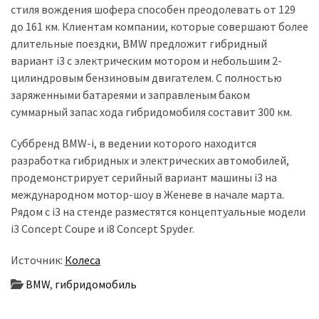
стиля вождения шофера способен преодолевать от 129
до 161 км. Клиентам компании, которые совершают более
Історії
длительные поездки, BMW предложит гибридный
(3 678)
вариант i3 с электрическим мотором и небольшим 2-
цилиндровым бензиновым двигателем. С полностью
Тюнинг
заряженными батареями и заправленым баком
і
суммарный запас хода гибридомобиля составит 300 км.
спорт
(733)
Суббренд BMW-i, в ведении которого находится
разработка гибридных и электрических автомобилей,
Події
продемонстрирует серийный вариант машины i3 на
(521)
международном мотор-шоу в Женеве в начале марта.
Автовласнику
Рядом с i3 на стенде разместятся концептуальные модели
(474)
i3 Concept Coupe и i8 Concept Spyder.
Источник:
Колеса
Автозакон
(370)
BMW
,
гибридомобиль
Автошоу