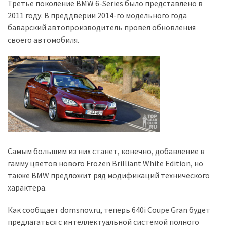
представила
Третье поколение BMW 6-Series было представлено в
найсучасніші
2011 году. В преддверии 2014-го модельного года
вантажівки
баварский автопроизводитель провел обновления
для
своего автомобиля.
військових
Нова
Honda
Prelude:
гібридний
камбек
Самым большим из них станет, конечно, добавление в
MOST
гамму цветов нового Frozen Brilliant White Edition, но
USED
CATEGORIES
также BMW предложит ряд модификаций технического
характера.
Новинки
Как сообщает domsnov.ru, теперь 640i Coupe Gran будет
авто
предлагаться с интеллектуальной системой полного
(6 037)