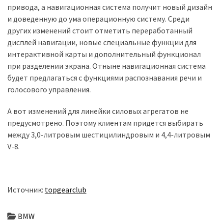
привода, а навигационная система получит новый дизайн
и доведенную до ума операционную систему. Среди
Історії
других изменений стоит отметить переработанный
(3 678)
дисплей навигации, новые специальные функции для
интерактивной карты и дополнительный функционал
Тюнинг
при разделении экрана. Отныне навигационная система
і
будет предлагаться с функциями распознавания речи и
спорт
голосового управления.
(733)
А вот изменений для линейки силовых агрегатов не
Події
предусмотрено. Поэтому клиентам придется выбирать
(521)
между 3,0-литровым шестицилиндровым и 4,4-литровым
Автовласнику
V-8.
(474)
Автозакон
Источник:
topgearclub
(370)
Автошоу
BMW