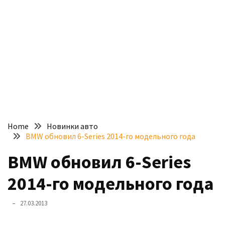
доступний
з
п’ятьма
різними
двигунами
У
рф
почали
масово
Home
Новинки авто
шукати
BMW обновил 6-Series 2014-го модельного года
в
інтернеті
BMW обновил 6-Series
“як
2014-го модельного года
злити
бензин”
27.03.2013
Scania