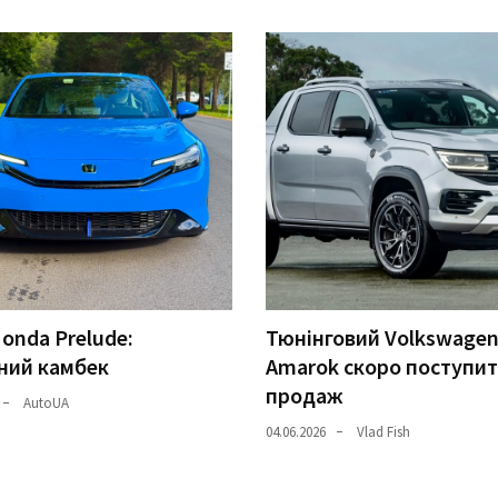
onda Prelude:
Тюнінговий Volkswage
ний камбек
Amarok скоро поступит
продаж
AutoUA
04.06.2026
Vlad Fish