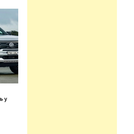
n
ь у