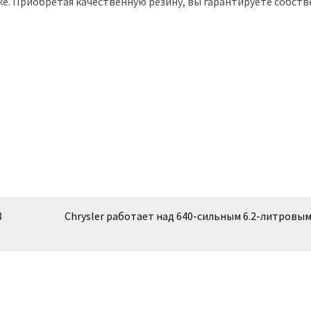
ке. Приобретая качественную резину, вы гарантируете собст
8
Chrysler работает над 640-сильным 6.2-литровы