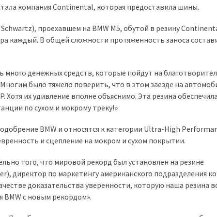
тала компания Continental, которая предоставила шины.
chwartz), проехавшем на BMW M5, обутой в резину Continent
метра каждый. В общей сложности протяженность заноса состав
ть много денежных средств, которые пойдут на благотворите
 Многим было тяжело поверить, что в этом заезде на автомоб
. Хотя их удивление вполне объяснимо. Эта резина обеспечил
нции по сухом и мокрому треку!»
одобрение BMW и относятся к категории Ultra-High Performan
вренность и сцепление на мокром и сухом покрытии.
ельно того, что мировой рекорд был установлен на резине
ffler), директор по маркетингу американского подразделения к
ачестве доказательства уверенности, которую наша резина в
я BMW с новым рекордом».