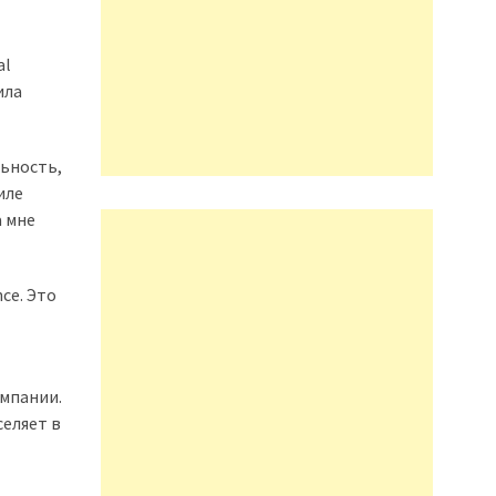
al
ила
льность,
иле
а мне
ce. Это
омпании.
селяет в