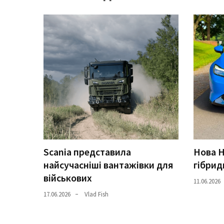
Історії
(3 678)
Тюнинг
і
спорт
(733)
Події
(521)
Автовласнику
Scania представила
Нова H
(474)
найсучасніші вантажівки для
гібрид
військових
11.06.2026
Автозакон
17.06.2026
Vlad Fish
(370)
Автошоу