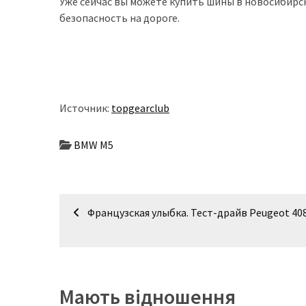
представила
Уже сейчас вы можете купить шины в новосибирс
найсучасніші
безопасность на дороге.
вантажівки
для
військових
Нова
Источник:
topgearclub
Honda
Prelude:
BMW M5
гібридний
камбек
Навігація
MOST
Французская улыбка. Тест-драйв Peugeot 40
USED
записів
CATEGORIES
Новинки
авто
Мають відношення
(6 037)