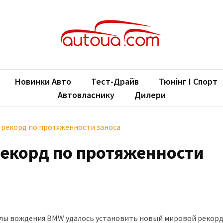
oUA.com
ільні новини
Новинки Авто
Тест-Драйв
Тюнінг І Спорт
Автовласнику
Дилери
 рекорд по протяженности заноса
екорд по протяженности
олы вождения BMW удалось установить новый мировой рекорд