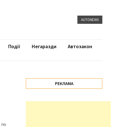
AUTONEWS
Події
Негаразди
Автозакон
РЕКЛАМА
 по