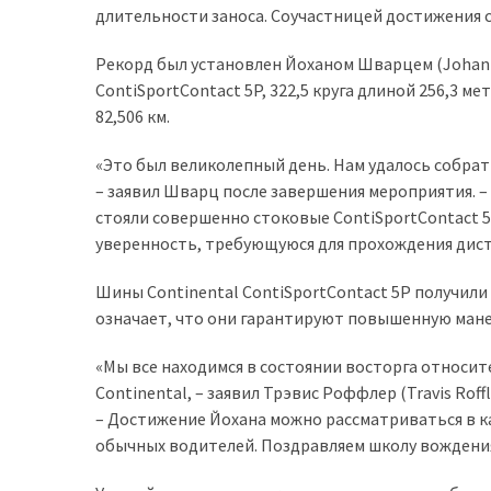
длительности заноса. Соучастницей достижения с
доступний
з
Рекорд был установлен Йоханом Шварцем (Johan S
п’ятьма
ContiSportContact 5P, 322,5 круга длиной 256,3 
різними
82,506 км.
двигунами
«Это был великолепный день. Нам удалось собра
У
– заявил Шварц после завершения мероприятия. –
рф
стояли совершенно стоковые ContiSportContact 5P
почали
уверенность, требующуюся для прохождения диста
масово
шукати
Шины Continental ContiSportContact 5P получили 
в
означает, что они гарантируют повышенную мане
інтернеті
“як
«Мы все находимся в состоянии восторга относит
злити
Continental, – заявил Трэвис Роффлер (Travis Ro
бензин”
– Достижение Йохана можно рассматриваться в к
обычных водителей. Поздравляем школу вождени
Scania