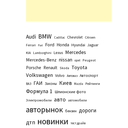
BMW
Audi
Chevrolet
Citroen
Cadillac
Ford
Honda
Hyundai
Jaguar
Ferrari
Fiat
Mercedes
Lexus
KIA
Lamborghini
nissan
Mercedes-Benz
Peugeot
opel
Toyota
Porsche
Renault
Skoda
Volkswagen
Volvo
Автоспорт
Автоваз
Киев
ГАИ
Законы
Рейтинги
ВАЗ
Маzda
Формула 1
Шпионские фото
авто
Электромобили
автомобили
авторынок
дороги
бензин
новинки
дтп
тест драйв