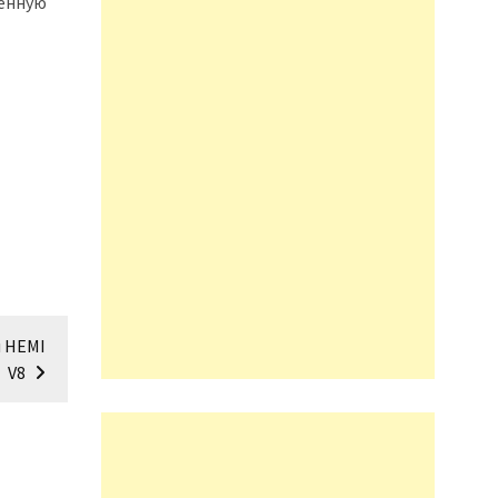
венную
м HEMI
V8