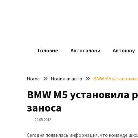
Skip
Skip
to
to
content
content
НЕДАВНІ
ЗАПИСИ
aut
Автомоб
Розкішний
і
Головне
Автосалони
Автошоу
потужний:
електромобіль
Bentley
Home
Новинки авто
BMW M5 установила
Torcal
BMW M5 установила р
Нарешті
презентували
заноса
новий
BMW
22.05.2013
X5
Neue
Сегодня появилась информация, что команде шк
Klasse