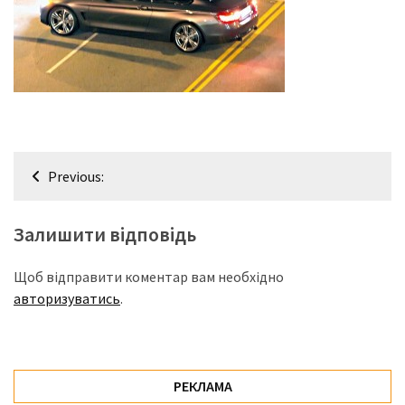
представила
найсучасніші
вантажівки
для
військових
Нова
Honda
Навігація
Prelude:
Previous:
записів
гібридний
камбек
Залишити відповідь
Щоб відправити коментар вам необхідно
MOST
USED
авторизуватись
.
CATEGORIES
Новинки
авто
РЕКЛАМА
(6 037)