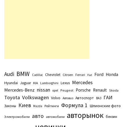
BMW
Audi
Ford
Honda
Chevrolet
Citroen
Ferrari
Cadillac
Fiat
Mercedes
Hyundai
Lexus
Jaguar
KIA
Lamborghini
nissan
Mercedes-Benz
Porsche
Renault
Peugeot
Skoda
opel
Toyota
Volkswagen
ГАИ
Volvo
Автоспорт
Автоваз
ВАЗ
Киев
Формула 1
Шпионские фото
Законы
Рейтинги
Маzda
авторынок
авто
бензин
Электромобили
автомобили
новинки