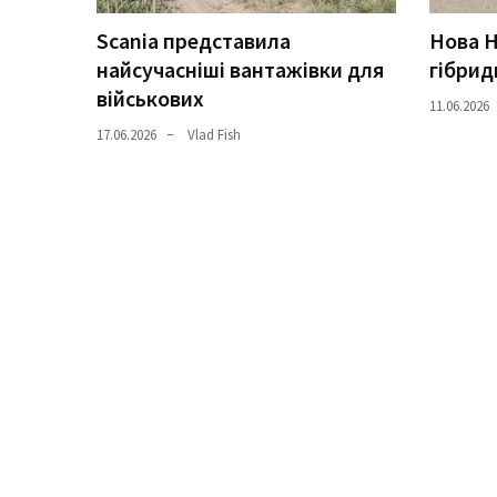
Scania представила
Нова H
Історії
найсучасніші вантажівки для
гібрид
(3 678)
військових
11.06.2026
Тюнинг
17.06.2026
Vlad Fish
і
спорт
(733)
Події
(521)
Автовласнику
(474)
Автозакон
(370)
Автошоу