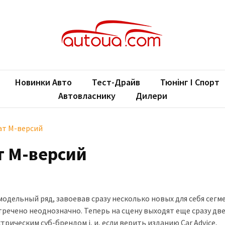
oUA.com
ільні новини
Новинки Авто
Тест-Драйв
Тюнінг І Спорт
Автовласнику
Дилери
чат M-версий
ат M-версий
дельный ряд, завоевав сразу несколько новых для себя сегм
речено неоднозначно. Теперь на сцену выходят еще сразу дв
ическим суб-брендом i, и, если верить изданию Car Advice,