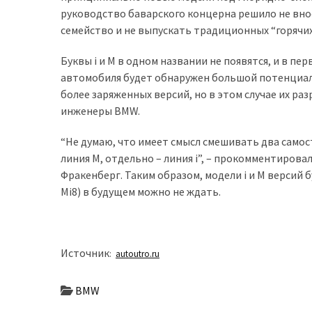
руководство баварского концерна решило не вн
доступний
семейство и не выпускать традиционных “горячих
з
п’ятьма
Буквы i и M в одном названии не появятся, и в пер
різними
автомобиля будет обнаружен большой потенциал 
двигунами
более заряженных версий, но в этом случае их ра
инженеры BMW.
У
рф
“Не думаю, что имеет смысл смешивать два самос
почали
линия M, отдельно – линия i”, – прокомментиров
масово
Фракенберг. Таким образом, модели i и M версий б
шукати
Mi8) в будущем можно не ждать.
в
інтернеті
“як
злити
Источник
:
autoutro.ru
бензин”
BMW
Scania