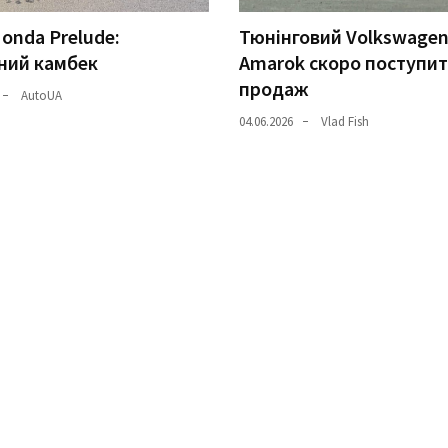
onda Prelude:
Тюнінговий Volkswage
ний камбек
Amarok скоро поступит
продаж
AutoUA
04.06.2026
Vlad Fish