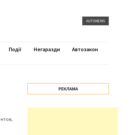
AUTONEWS
Події
Негаразди
Автозакон
РЕКЛАМА
ентов,
е