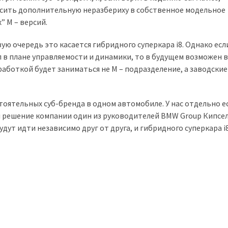
осить дополнительную неразбериху в собственное модельное
” M – версий.
вую очередь это касается гибридного суперкара i8. Однако есл
в плане управляемости и динамики, то в будущем возможен 
зработкой будет заниматься не М – подразделение, а заводские
тоятельных суб-бренда в одном автомобиле. У нас отдельно е
ал решение компании один из руководителей BMW Group Кипсе
удут идти независимо друг от друга, и гибридного суперкара i