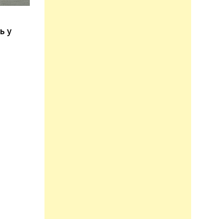
n
ь у