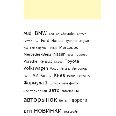
BMW
Audi
Chevrolet
Citroen
Cadillac
Ford
Honda
Hyundai
Jaguar
Ferrari
Fiat
Mercedes
Lexus
KIA
Lamborghini
nissan
Mercedes-Benz
Peugeot
opel
Toyota
Porsche
Renault
Skoda
Volkswagen
Volvo
Автоспорт
Автоваз
Киев
ГАИ
Законы
Рейтинги
ВАЗ
Маzda
Формула 1
Шпионские фото
авто
Электромобили
автомобили
авторынок
дороги
бензин
новинки
дтп
тест драйв