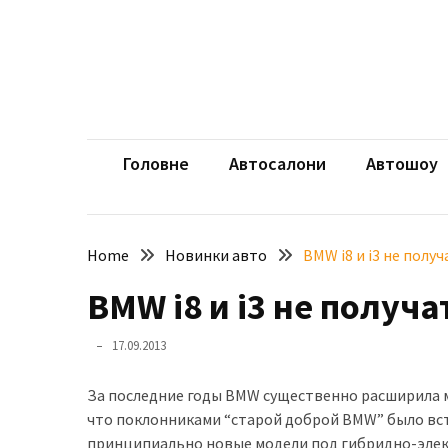
Skip
Skip
to
to
content
content
НЕДАВНІ
ЗАПИСИ
aut
Автомоб
Розкішний
і
Головне
Автосалони
Автошоу
потужний:
електромобіль
Bentley
Home
Новинки авто
BMW i8 и i3 не полу
Torcal
BMW i8 и i3 не получ
Нарешті
презентували
17.09.2013
новий
BMW
За последние годы BMW существенно расширила мо
X5
что поклонниками “старой доброй BMW” было вст
Neue
принципиально новые модели под гибридно-электр
Klasse