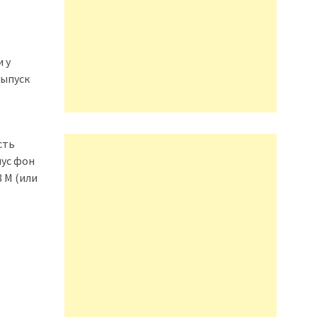
и у
выпуск
сть
лус фон
8 M (или