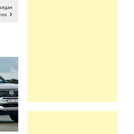
 седан
ros