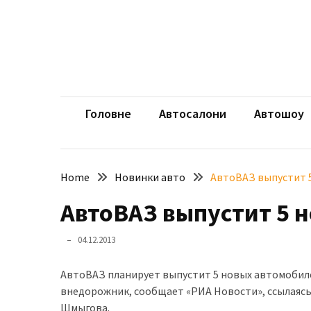
Skip
Skip
to
to
content
content
НЕДАВНІ
ЗАПИСИ
aut
Автомоб
Розкішний
і
Головне
Автосалони
Автошоу
потужний:
електромобіль
Bentley
Home
Новинки авто
АвтоВАЗ выпустит 5
Torcal
АвтоВАЗ выпустит 5 н
Нарешті
презентували
04.12.2013
новий
BMW
АвтоВАЗ планирует выпустит 5 новых автомобилей 
X5
внедорожник, сообщает «РИА Новости», ссылаяс
Neue
Шмыгова.
Klasse