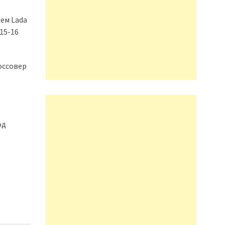
ем Lada
15-16
оссовер
од