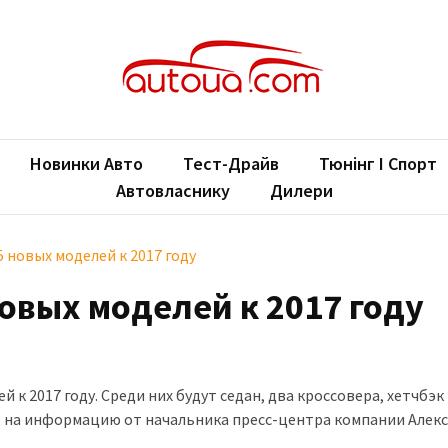
oUA.com
ільні новини
Новинки Авто
Тест-Драйв
Тюнінг І Спорт
Автовласнику
Дилери
 новых моделей к 2017 году
овых моделей к 2017 году
к 2017 году. Среди них будут седан, два кроссовера, хетчбэк
ь на информацию от начальника пресс-центра компании Алек