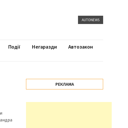
AUTONEWS
Події
Негаразди
Автозакон
РЕКЛАМА
 и
сандра