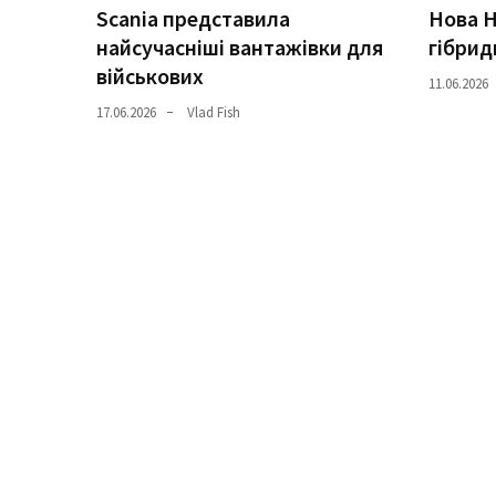
Scania представила
Нова H
найсучасніші вантажівки для
гібрид
Історії
військових
(3 678)
11.06.2026
17.06.2026
Vlad Fish
Тюнинг
і
спорт
(733)
Події
(521)
Автовласнику
(474)
Автозакон
(370)
Автошоу