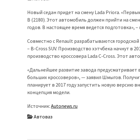
доступний
Новый седан придет на смену Lada Priora. «Перв
з
B (2180). Этот автомобиль должен прийти на смен
п’ятьма
годов. В настоящее время ведется подготовка», –
різними
двигунами
Совместно с Renault разрабатываются городской
– B-Cross SUV. Производство хэтчбека начнут в 201
У
производство кроссовера Lada C-Cross. Этот авт
рф
почали
«Дальнейшее развитие завода предусматривает вы
масово
больших кроссоверов», — заявил Шмыгов. Получи
шукати
планирует в 2017 году запустить новую версию в
в
концепция модели.
інтернеті
“як
Источник:
Autonews.ru
злити
Автоваз
бензин”
Scania