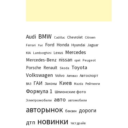
BMW
Audi
Chevrolet
Citroen
Cadillac
Ford
Honda
Hyundai
Jaguar
Ferrari
Fiat
Mercedes
Lexus
KIA
Lamborghini
nissan
Mercedes-Benz
Peugeot
opel
Toyota
Porsche
Renault
Skoda
Volkswagen
Volvo
Автоспорт
Автоваз
Киев
ГАИ
Законы
Рейтинги
ВАЗ
Маzda
Формула 1
Шпионские фото
авто
Электромобили
автомобили
авторынок
дороги
бензин
новинки
дтп
тест драйв