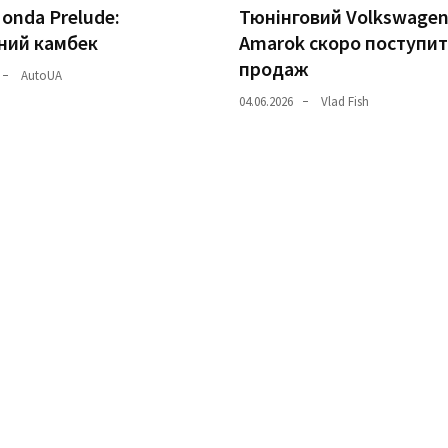
onda Prelude:
Тюнінговий Volkswage
ний камбек
Amarok скоро поступит
продаж
AutoUA
04.06.2026
Vlad Fish