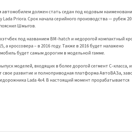
ым автомобилем должен стать седан под кодовым наименовани
у Lada Priora. Срок начала серийного производства — рубеж 20
 пояснил Шмыгов.
 хэтчбек под названием BM-hatch и недорогой компактный кр
5, а кроссовера – в 2016 году. Также в 2016 будет налажено
омобиль будет самым дорогим в модельной гамме.
пуск моделей, входящих в более дорогой сегмент С-класса, и
т свое развитие и полноприводная платформа АвтоВАЗа, зав
недорожника Lada 4х4. В настоящий момент прорабатывается