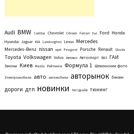
BMW
Audi
Ford
Honda
Chevrolet
Citroen
Ferrari
Cadillac
Fiat
Mercedes
Hyundai
Lexus
Jaguar
KIA
Lamborghini
nissan
Mercedes-Benz
Porsche
Renault
Peugeot
Skoda
opel
Toyota
Volkswagen
ГАИ
Volvo
Автоспорт
Автоваз
ВАЗ
Киев
Формула 1
Шпионские фото
Законы
Рейтинги
Маzda
авторынок
авто
бензин
Электромобили
автомобили
новинки
дтп
дороги
тюнинг
тест драйв