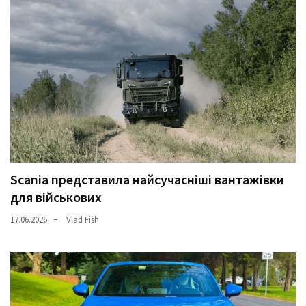
(358)
Головне
(324)
Тест-
драйв
(212)
Без
рубрики
Scania представила найсучасніші вантажівки
(142)
для військових
17.06.2026
Vlad Fish