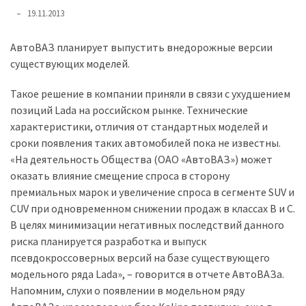
представила
19.11.2013
найсучасніші
вантажівки
АвтоВАЗ планирует выпустить внедорожные версии
для
существующих моделей.
військових
Такое решение в компании приняли в связи с ухудшением
Нова
позиций Lada на российском рынке. Технические
Honda
характеристики, отличия от стандартных моделей и
Prelude:
сроки появления таких автомобилей пока не известны.
гібридний
«На деятельность Общества (ОАО «АвтоВАЗ») может
камбек
оказать влияние смещение спроса в сторону
премиальных марок и увеличение спроса в сегменте SUV и
CUV при одновременном снижении продаж в классах В и С.
MOST
USED
В целях минимизации негативных последствий данного
CATEGORIES
риска планируется разработка и выпуск
псевдокроссоверных версий на базе существующего
Новинки
модельного ряда Lada», – говорится в отчете АвтоВАЗа.
авто
Напомним, слухи о появлении в модельном ряду
(6 037)