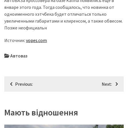
АвтоВАЗа кроссовера на базе Kalina появились еще в
январе этого года. Тогда сообщалось, что новинка от
Історії
одноименного хэтчбека будет отличаться только
(3 678)
увеличенными габаритами и клиренсом, а также обвесом.
Позже неофициальн
Тюнинг
і
Источник:
vopes.com
спорт
(733)
Автоваз
Події
(521)
Навігація
Previous:
Next:
Автовласнику
записів
(474)
Автозакон
Мають відношення
(370)
Автошоу