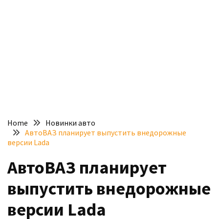
доступний
з
п’ятьма
різними
двигунами
У
рф
почали
масово
Home
Новинки авто
шукати
АвтоВАЗ планирует выпустить внедорожные
в
версии Lada
інтернеті
АвтоВАЗ планирует
“як
злити
выпустить внедорожные
бензин”
версии Lada
Scania