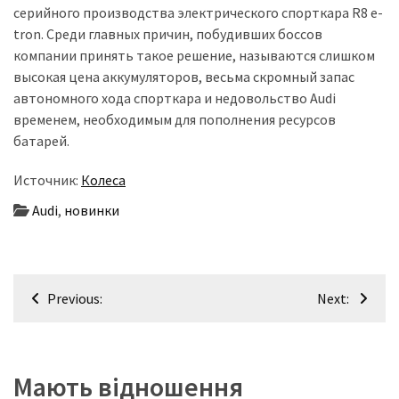
(358)
серийного производства электрического спорткара R8 e-
tron. Среди главных причин, побудивших боссов
Головне
компании принять такое решение, называются слишком
(324)
высокая цена аккумуляторов, весьма скромный запас
автономного хода спорткара и недовольство Audi
Тест-
временем, необходимым для пополнения ресурсов
драйв
батарей.
(212)
Источник:
Колеса
Без
Audi
,
новинки
рубрики
(142)
Навігація
Previous:
Next:
записів
Мають відношення