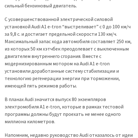
сильный бензиновый двигатель.
Історії
С усовершенствованной электрической силовой
(3 678)
установкой Audi A1 e-tron “выстреливает” с 0 до 100 км/ч
за 9,8 с. и достигает предельной скорости 130 км/ч.
Тюнинг
Максимальный запас хода автомобиля составляет 250 км,
і
из которых 50 км хэтчбек преодолевает с выключенным
спорт
двигателем внутреннего сгорания. Вместе с
(733)
модернизированным мотором на Audi A1 e-tron
Події
установили доработанные систему стабилизации и
(521)
технологию регенерации энергии при торможении,
имеющей пять режимов работы.
Автовласнику
(474)
В планах Audi значится выпуск 80 экземпляров
электромобиля A1 e-tron, которые в рамках тестовой
Автозакон
программы должны будут проехать не менее одного
(370)
миллиона километров.
Автошоу
Напомним, недавно руководство Audi отказалось от идеи