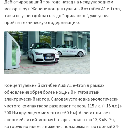
представила
Дебютировавший три года назад на международном
найсучасніші
мотор-шоу в Женеве концептуальный хэтчбек A1 e-tron,
вантажівки
так и не успев добраться до “прилавков”, уже успел
для
пройти техническую модернизацию.
військових
Нова
Honda
Prelude:
гібридний
камбек
Концептуальный хэтчбек Audi A1 e-tron в рамках
MOST
обновления обрел более мощный и тяговитый
USED
CATEGORIES
электрический мотор. Силовая установка экологически
чистого компакткара развивает теперь 115 л.с. (+15 л.с.) и
300 Нм крутящего момента (+60 Нм). Агрегат питает
Новинки
энергией литий-ионная батарея емкостью 13,3 кВт?ч,
авто
которую во время движения подзаряжает роторный 34-
(6 037)