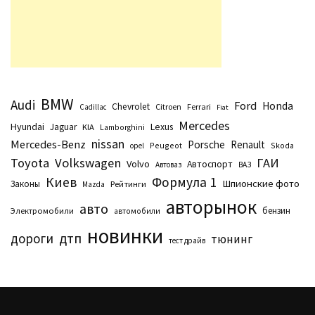
BMW
Audi
Ford
Honda
Chevrolet
Citroen
Ferrari
Cadillac
Fiat
Mercedes
Hyundai
Lexus
Jaguar
KIA
Lamborghini
nissan
Mercedes-Benz
Porsche
Renault
Peugeot
Skoda
opel
Toyota
Volkswagen
ГАИ
Volvo
Автоспорт
Автоваз
ВАЗ
Киев
Формула 1
Шпионские фото
Законы
Рейтинги
Маzda
авторынок
авто
бензин
Электромобили
автомобили
новинки
дтп
дороги
тюнинг
тест драйв