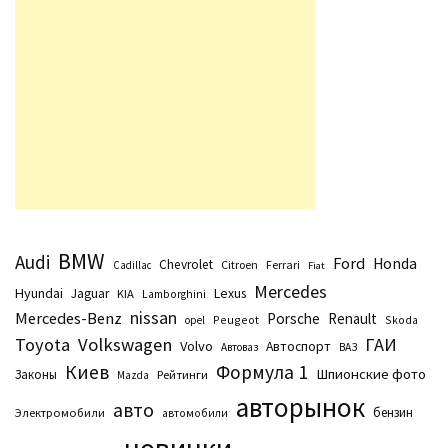
BMW
Audi
Ford
Honda
Chevrolet
Citroen
Ferrari
Cadillac
Fiat
Mercedes
Hyundai
Lexus
Jaguar
KIA
Lamborghini
nissan
Mercedes-Benz
Porsche
Renault
Peugeot
Skoda
opel
Toyota
Volkswagen
ГАИ
Volvo
Автоспорт
Автоваз
ВАЗ
Киев
Формула 1
Шпионские фото
Законы
Рейтинги
Маzda
авторынок
авто
бензин
Электромобили
автомобили