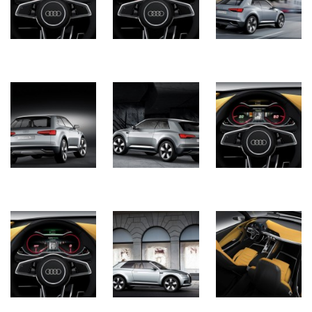
Історії
(3 678)
Тюнинг
і
спорт
(733)
Події
(521)
Автовласнику
(474)
Автозакон
(370)
Автошоу