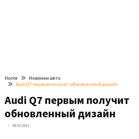
доступний
з
п’ятьма
різними
двигунами
У
рф
почали
масово
Home
Новинки авто
шукати
Audi Q7 первым получит обновленный дизайн
в
інтернеті
Audi Q7 первым получит
“як
обновленный дизайн
злити
бензин”
06.03.2013
Scania