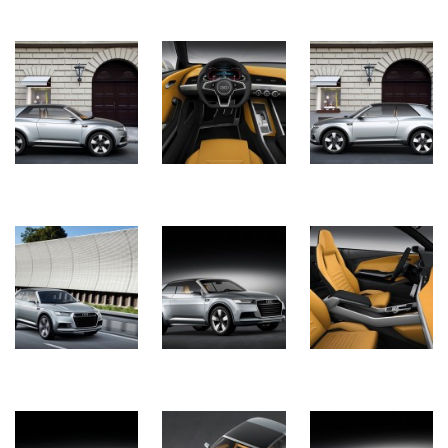
(358)
Головне
(324)
Тест-
драйв
(212)
Без
рубрики
(142)