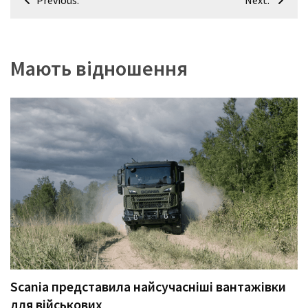
Previous:
Next:
записів
Мають відношення
Scania представила найсучасніші вантажівки
для військових