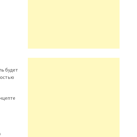
ль будет
лностью
онцепте
а