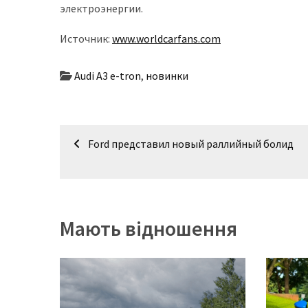
представила
электроэнергии.
найсучасніші
вантажівки
Источник:
www.worldcarfans.com
для
військових
Audi A3 e-tron
,
новинки
Нова
Honda
Prelude:
Навігація
Ford представил новый раллийный болид
гібридний
записів
камбек
MOST
Мають відношення
USED
CATEGORIES
Новинки
авто
(6 037)