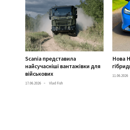
Історії
(3 678)
Тюнинг
і
спорт
(733)
Scania представила
Нова H
найсучасніші вантажівки для
гібрид
Події
військових
(521)
11.06.2026
17.06.2026
Vlad Fish
Автовласнику
(474)
Автозакон
(370)
Автошоу