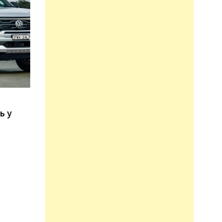
n
ь у