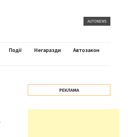
AUTONEWS
Події
Негаразди
Автозакон
РЕКЛАМА
.