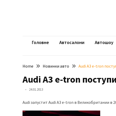
Skip
Skip
to
to
content
content
НЕДАВНІ
ЗАПИСИ
aut
Автомоб
Розкішний
і
Головне
Автосалони
Автошоу
потужний:
електромобіль
Bentley
Home
Новинки авто
Audi A3 e-tron посту
Torcal
Audi A3 e-tron поступ
Нарешті
презентували
24.01.2013
новий
BMW
Audi запустит Audi A3 e-tron в Великобритании в 
X5
Neue
Klasse