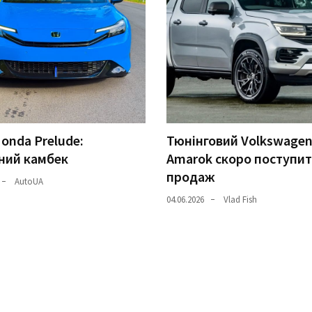
onda Prelude:
Тюнінговий Volkswage
ний камбек
Amarok скоро поступит
продаж
AutoUA
04.06.2026
Vlad Fish