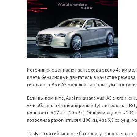
доступний
з
п’ятьма
різними
двигунами
У
рф
почали
Источники оценивают запас хода около 48 км в э
масово
иметь бензиновый двигатель в качестве резерва, 
шукати
гибридных A6 и A8 моделей, которые уже поступил
в
інтернеті
Если вы помните, Audi показала Audi A3 e-tron ко
“як
A3 и обладала 4-цилиндровым 1,4-литровым TFSI 
злити
мощностью 27 л.с. (20 кВт). Общая мощность 234 л.
бензин”
позволила разогнаться 0-100 км/ч за 6,8 секунд, м
Scania
12 кВт-ч литий-ионные батареи, установлены поза