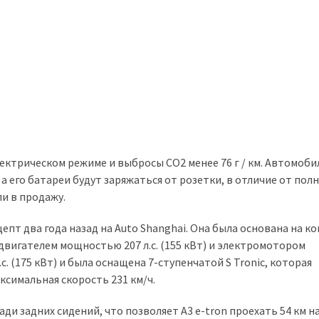
лектрическом режиме и выбросы CO2 менее 76 г / км. Автомоби
а его батареи будут заряжаться от розетки, в отличие от по
и в продажу.
нцепт два года назад на Auto Shanghai. Она была основана на к
двигателем мощностью 207 л.с. (155 кВт) и электромотором
с. (175 кВт) и была оснащена 7-ступенчатой S Tronic, которая
аксимальная скорость 231 км/ч.
ди задних сидений, что позволяет A3 e-tron проехать 54 км н