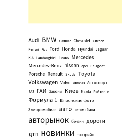
BMW
Audi
Chevrolet
Citroen
Cadillac
Ford
Honda
Hyundai
Jaguar
Ferrari
Fiat
Mercedes
Lexus
KIA
Lamborghini
nissan
Mercedes-Benz
Peugeot
opel
Toyota
Porsche
Renault
Skoda
Volkswagen
Volvo
Автоспорт
Автоваз
Киев
ГАИ
Законы
Рейтинги
ВАЗ
Маzda
Формула 1
Шпионские фото
авто
Электромобили
автомобили
авторынок
дороги
бензин
новинки
дтп
тест драйв