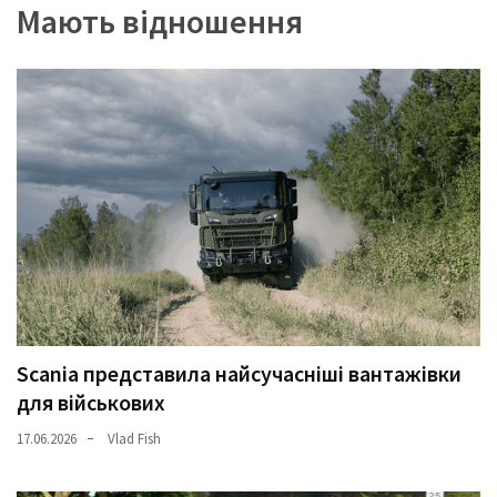
Мають відношення
(358)
Головне
(324)
Тест-
драйв
(212)
Без
рубрики
(142)
Scania представила найсучасніші вантажівки
для військових
17.06.2026
Vlad Fish