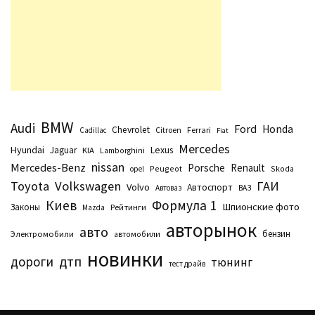
BMW
Audi
Ford
Honda
Chevrolet
Citroen
Ferrari
Cadillac
Fiat
Mercedes
Hyundai
Lexus
Jaguar
KIA
Lamborghini
nissan
Mercedes-Benz
Porsche
Renault
Peugeot
Skoda
opel
Toyota
Volkswagen
ГАИ
Volvo
Автоспорт
Автоваз
ВАЗ
Киев
Формула 1
Шпионские фото
Законы
Рейтинги
Маzda
авторынок
авто
бензин
Электромобили
автомобили
новинки
дтп
дороги
тюнинг
тест драйв