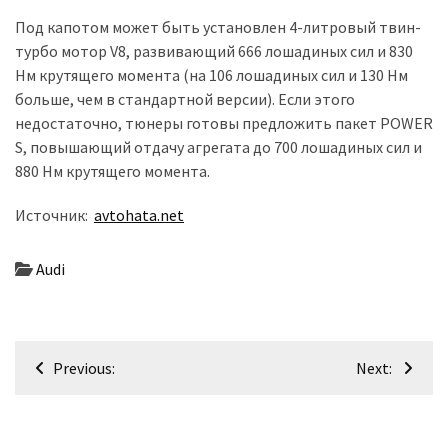
Под капотом может быть установлен 4-литровый твин-
Історії
турбо мотор V8, развивающий 666 лошадиных сил и 830
(3 678)
Нм крутящего момента (на 106 лошадиных сил и 130 Нм
больше, чем в стандартной версии). Если этого
Тюнинг
недостаточно, тюнеры готовы предложить пакет POWER
і
S, повышающий отдачу агрегата до 700 лошадиных сил и
спорт
880 Нм крутящего момента.
(733)
Источник:
avtohata.net
Події
(521)
Audi
Автовласнику
(474)
Навігація
Автозакон
Previous:
Next:
записів
(370)
Автошоу