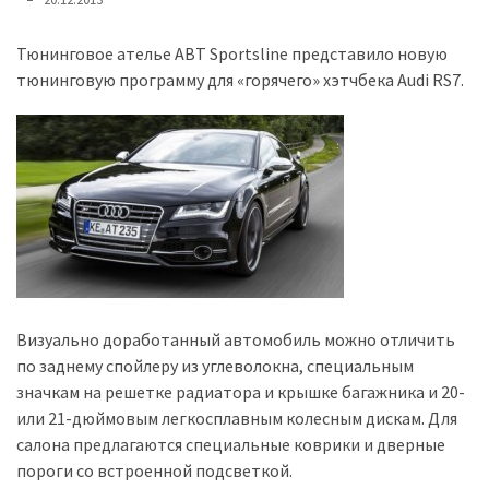
представила
найсучасніші
вантажівки
Тюнинговое ателье ABT Sportsline представило новую
для
тюнинговую программу для «горячего» хэтчбека Audi RS7.
військових
Нова
Honda
Prelude:
гібридний
камбек
MOST
Визуально доработанный автомобиль можно отличить
USED
по заднему спойлеру из углеволокна, специальным
CATEGORIES
значкам на решетке радиатора и крышке багажника и 20-
или 21-дюймовым легкосплавным колесным дискам. Для
Новинки
салона предлагаются специальные коврики и дверные
авто
пороги со встроенной подсветкой.
(6 037)