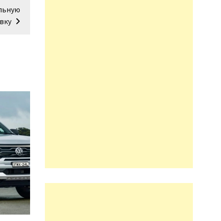
льную
вку