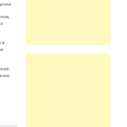
ценки.
оком,
со
е в
ые
nced
ужило