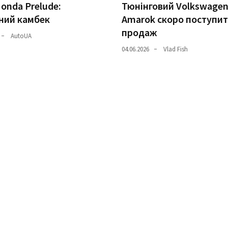
onda Prelude:
Тюнінговий Volkswage
ний камбек
Amarok скоро поступит
продаж
AutoUA
04.06.2026
Vlad Fish