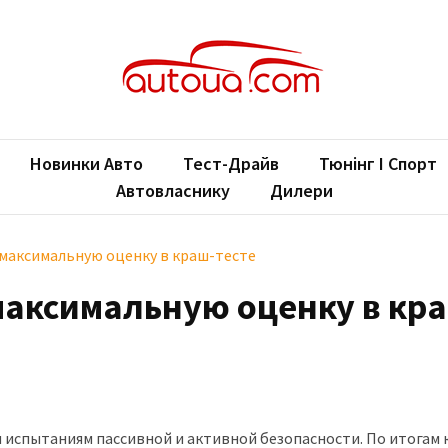
oUA.com
ільні новини
Новинки Авто
Тест-Драйв
Тюнінг І Спорт
Автовласнику
Дилери
 максимальную оценку в краш-тесте
максимальную оценку в кр
 испытаниям пассивной и активной безопасности. По итогам 