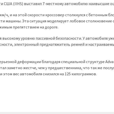
и США (IIHS) выставил 7-местному автомобилю наивысшие о
м/ч, и на этой скорости кроссовер столкнулся с бетонным бл
ти машины. Эта ситуация моделирует лобовое столкновение 
жимым препятствием на дороге.
я высокому уровню пассивной безопасности. У автомобиля уж
асности, электронный преднатяжитель ремней и настраиваем
 серьезной деформации благодаря специальной структуре Adva
 стал заметно жестче, чем у предшественника, что так же посл
 этом вес автомобиля снизился на 125 килограммов.