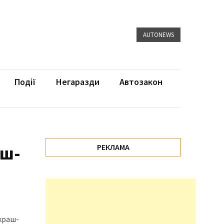
AUTONEWS
Події
Негаразди
Автозакон
аш-
РЕКЛАМА
краш-