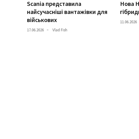
Scania представила
Нова H
найсучасніші вантажівки для
гібрид
Історії
військових
(3 678)
11.06.2026
17.06.2026
Vlad Fish
Тюнинг
і
спорт
(733)
Події
(521)
Автовласнику
(474)
Автозакон
(370)
Автошоу