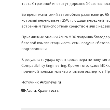
теста Страховой институт дорожной безопасност
доступний
з
Во время испытаний автомобиль разогнали до 65 к
п’ятьма
который перекрывает 25% площади передней час
різними
встречным транспортным средством или с недви
двигунами
Приемлемые оценки Acura MDX получила благодар
У
базовой комплектации есть семь подушек безоп
рф
подголовники.
почали
масово
В результате удара кузов кроссовера не получил
шукати
Compatibility Engineering. Кроме того, кузов MDX
в
причиной положительных отзывов экспертов. При
інтернеті
“як
Источник:
Autonews.ru
злити
Acura
,
Краш-тесты
бензин”
Scania