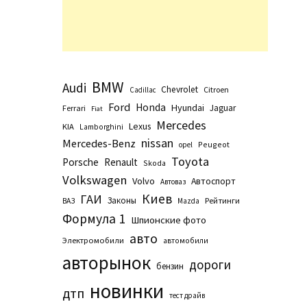
BMW
Audi
Chevrolet
Citroen
Cadillac
Ford
Honda
Hyundai
Jaguar
Ferrari
Fiat
Mercedes
Lexus
KIA
Lamborghini
nissan
Mercedes-Benz
Peugeot
opel
Toyota
Porsche
Renault
Skoda
Volkswagen
Volvo
Автоспорт
Автоваз
Киев
ГАИ
Законы
Рейтинги
ВАЗ
Маzda
Формула 1
Шпионские фото
авто
Электромобили
автомобили
авторынок
дороги
бензин
новинки
дтп
тест драйв