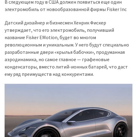
представила
В следующем году в США должен появиться еще один
найсучасніші
электромобиль от новообразованной фирмы Fisker Inc
вантажівки
для
Датский дизайнер и бизнесмен Хенрик Фискер
військових
утверждает, что его электромобиль, получивший
название Fisker EMotion, будет во многом
Нова
революционным и уникальным. У него будут специально
Honda
разработанные двери «крылья бабочки», продуманная
Prelude:
аэродинамика, но самое главное — графеновые
гібридний
конденсаторы, вместо литий-ионных батарей, что даст
камбек
ему ряд преимуществ над конкурентами.
MOST
USED
CATEGORIES
Новинки
авто
(6 037)