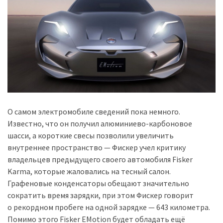
(358)
Головне
(324)
Тест-
драйв
(212)
Без
О самом электромобиле сведений пока немного.
рубрики
Известно, что он получил алюминиево-карбоновое
(142)
шасси, а короткие свесы позволили увеличить
внутреннее пространство — Фискер учел критику
владельцев предыдущего своего автомобиля Fisker
Karma, которые жаловались на тесный салон.
Графеновые конденсаторы обещают значительно
сократить время зарядки, при этом Фискер говорит
о рекордном пробеге на одной зарядке — 643 километра.
Помимо этого Fisker EMotion будет обладать ещё