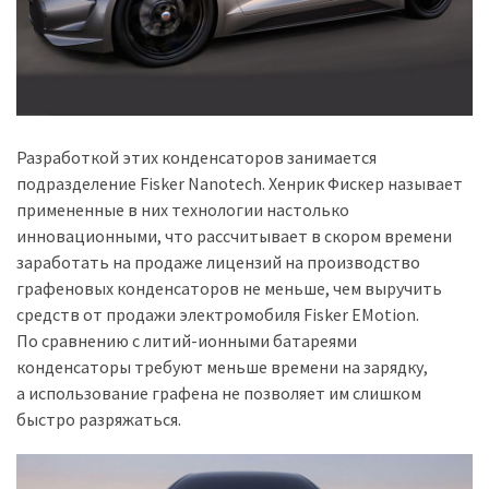
Історії
(3 678)
Тюнинг
і
Разработкой этих конденсаторов занимается
спорт
подразделение Fisker Nanotech. Хенрик Фискер называет
(733)
примененные в них технологии настолько
инновационными, что рассчитывает в скором времени
Події
заработать на продаже лицензий на производство
(521)
графеновых конденсаторов не меньше, чем выручить
средств от продажи электромобиля Fisker EMotion.
Автовласнику
По сравнению с литий-ионными батареями
(474)
конденсаторы требуют меньше времени на зарядку,
а использование графена не позволяет им слишком
Автозакон
быстро разряжаться.
(370)
Автошоу