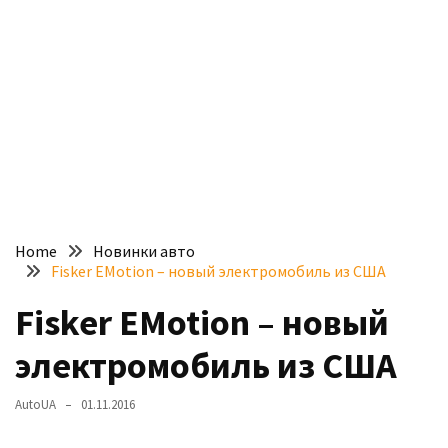
доступний
з
п’ятьма
різними
двигунами
У
рф
почали
масово
Home
Новинки авто
шукати
Fisker EMotion – новый электромобиль из США
в
інтернеті
Fisker EMotion – новый
“як
электромобиль из США
злити
бензин”
AutoUA
01.11.2016
Scania