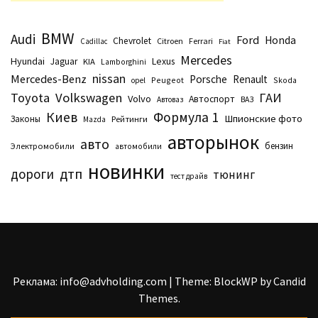
BMW
Audi
Ford
Honda
Chevrolet
Citroen
Ferrari
Cadillac
Fiat
Mercedes
Hyundai
Lexus
Jaguar
KIA
Lamborghini
nissan
Mercedes-Benz
Porsche
Renault
Peugeot
Skoda
opel
Toyota
Volkswagen
ГАИ
Volvo
Автоспорт
Автоваз
ВАЗ
Киев
Формула 1
Шпионские фото
Законы
Рейтинги
Маzda
авторынок
авто
бензин
Электромобили
автомобили
новинки
дтп
дороги
тюнинг
тест драйв
Реклама: info@advholding.com
|
Theme: BlockWP by
Candid
Themes
.