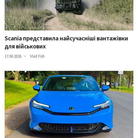
(358)
Головне
(324)
Scania представила найсучасніші вантажівки
Тест-
для військових
драйв
(212)
17.06.2026
Vlad Fish
Без
рубрики
(142)