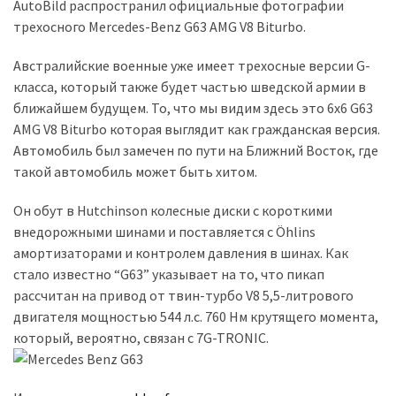
представила
AutoBild распространил официальные фотографии
найсучасніші
трехосного Mercedes-Benz G63 AMG V8 Biturbo.
вантажівки
для
Австралийские военные уже имеет трехосные версии G-
військових
класса, который также будет частью шведской армии в
ближайшем будущем. То, что мы видим здесь это 6х6 G63
Нова
AMG V8 Biturbo которая выглядит как гражданская версия.
Honda
Автомобиль был замечен по пути на Ближний Восток, где
Prelude:
такой автомобиль может быть хитом.
гібридний
камбек
Он обут в Hutchinson колесные диски с короткими
внедорожными шинами и поставляется с Öhlins
амортизаторами и контролем давления в шинах. Как
MOST
стало известно “G63” указывает на то, что пикап
USED
рассчитан на привод от твин-турбо V8 5,5-литрового
CATEGORIES
двигателя мощностью 544 л.с. 760 Нм крутящего момента,
который, вероятно, связан с 7G-TRONIC.
Новинки
авто
(6 037)