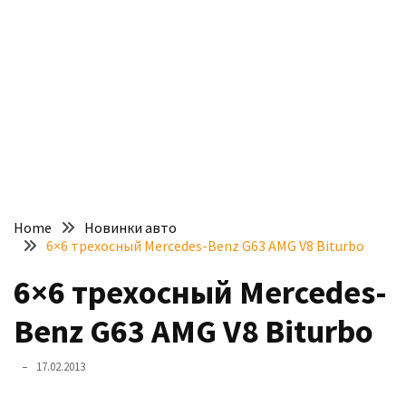
доступний
з
п’ятьма
різними
двигунами
У
рф
почали
масово
Home
Новинки авто
шукати
6×6 трехосный Mercedes-Benz G63 AMG V8 Biturbo
в
інтернеті
6×6 трехосный Mercedes-
“як
Benz G63 AMG V8 Biturbo
злити
бензин”
17.02.2013
Scania