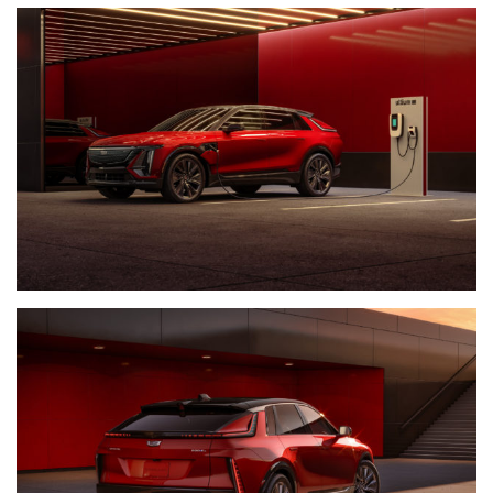
(358)
Головне
(324)
Тест-
драйв
(212)
Без
рубрики
(142)