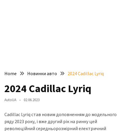
доступний
з
п’ятьма
різними
двигунами
У
рф
почали
масово
Home
Новинки авто
2024 Cadillac Lyriq
шукати
в
2024 Cadillac Lyriq
інтернеті
“як
AutoUA
02.06.2023
злити
бензин”
Cadillac Lyriq став новим доповненням до модельного
ряду 2023 року, і вже другий рік на ринку цей
Scania
революційний середньорозмірний електричний