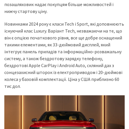
представила
позашляховик надає покупцям більше можливостей і
найсучасніші
нижчу стартову ціну.
вантажівки
для
Новинками 2024 року є класи Tech і Sport, які доповнюють
військових
існуючий клас Luxury. Варіант Tech, незважаючи на те, що
він є опцією початкового рівня, все ще добре оснащений
Нова
такими елементами, як 33-дюймовий дисплей, який
Honda
інтегрує панель приладів та інформаційно-розважальну
Prelude:
систему, а також бездротову зарядку телефону,
гібридний
бездротові Apple CarPlay і Android Auto, скляний дах з
камбек
сонцезахисний шторок із електроприводом і 20-дюймові
колеса у базовій комплектації. Ціна у США приблизно 60
тис дол.
MOST
USED
CATEGORIES
Новинки
авто
(6 037)