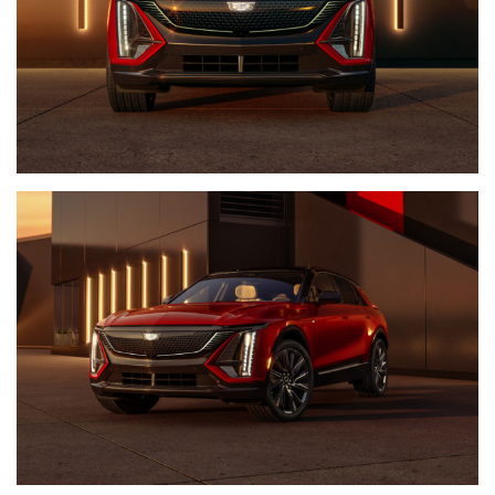
Історії
(3 678)
Тюнинг
і
спорт
(733)
Події
(521)
Автовласнику
(474)
Автозакон
(370)
Автошоу