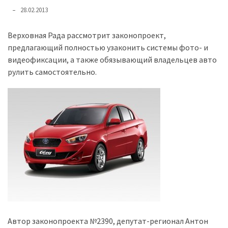
представила
28.02.2013
найсучасніші
вантажівки
Верховная Рада рассмотрит законопроект,
для
предлагающий полностью узаконить системы фото- и
військових
видеофиксации, а также обязывающий владельцев авто
рулить самостоятельно.
Нова
Honda
Prelude:
гібридний
камбек
MOST
USED
CATEGORIES
Новинки
авто
Автор законопроекта №2390, депутат-регионал Антон
(6 037)