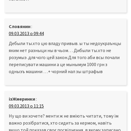
Словянин
:
09.03.2013 о 09:44
Дебыли ты.хто цю владу привыв. ы ты недоукраънцы
яким нет разныци ны в чьом… Дибыли ты.хто не
розумыэ .для чого цей закон.Для того аби всы почали
переписувати машини а це мынымум 1000 грн з
одныэъ машини …+ чорний нал зы штрафыв
ізЖмеринки
:
09.03.2013 о 11:15
Ну що ви хочете? менти ж не вміють читати, тому їм
важко розібратися, хто сидить за кермом, навіть
якщо той показав своє посвідчення, в якому записано