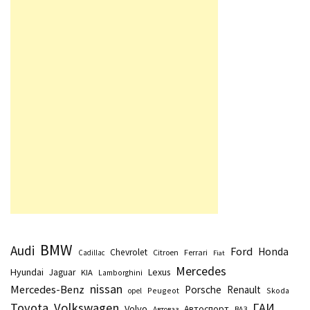
BMW
Audi
Ford
Honda
Chevrolet
Citroen
Ferrari
Cadillac
Fiat
Mercedes
Hyundai
Lexus
Jaguar
KIA
Lamborghini
nissan
Mercedes-Benz
Porsche
Renault
Peugeot
Skoda
opel
Toyota
Volkswagen
ГАИ
Volvo
Автоспорт
Автоваз
ВАЗ