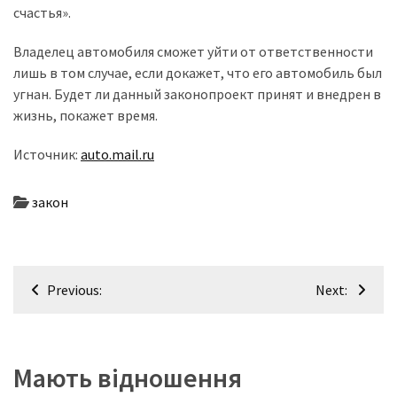
(358)
счастья».
Головне
Владелец автомобиля сможет уйти от ответственности
(324)
лишь в том случае, если докажет, что его автомобиль был
угнан. Будет ли данный законопроект принят и внедрен в
Тест-
жизнь, покажет время.
драйв
(212)
Источник:
auto.mail.ru
Без
закон
рубрики
(142)
Навігація
Previous:
Next:
записів
Мають відношення