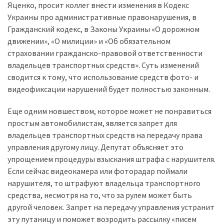
Яценко, просит коллег внести изменения в Кодекс
Украины про административные правонарушения, в
Історії
Гражданский кодекс, в Законы Украины «О дорожном
(3 678)
движении», «О милиции» и «Об обязательном
страховании гражданско-правовой ответственности
Тюнинг
владельцев транспортных средств». Суть изменений
і
сводится к тому, что использование средств фото- и
спорт
видеофиксации нарушений будет полностью законным.
(733)
Еще одним новшеством, которое может не понравиться
Події
простым автомобилистам, является запрет для
(521)
владельцев транспортных средств на передачу права
управления другому лицу. Депутат объясняет это
Автовласнику
упрощением процедуры взыскания штрафа с нарушителя.
(474)
Если сейчас видеокамера или фоторадар поймали
Автозакон
нарушителя, то штрафуют владельца транспортного
(370)
средства, несмотря на то, что за рулем может быть
другой человек. Запрет на передачу управления устранит
Автошоу
эту путаницу и поможет возродить рассылку «писем