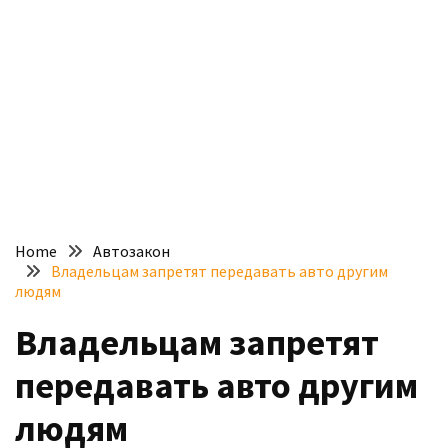
доступний
з
п’ятьма
різними
двигунами
У
рф
почали
масово
Home
Автозакон
шукати
Владельцам запретят передавать авто другим
в
людям
інтернеті
Владельцам запретят
“як
злити
передавать авто другим
бензин”
людям
Scania