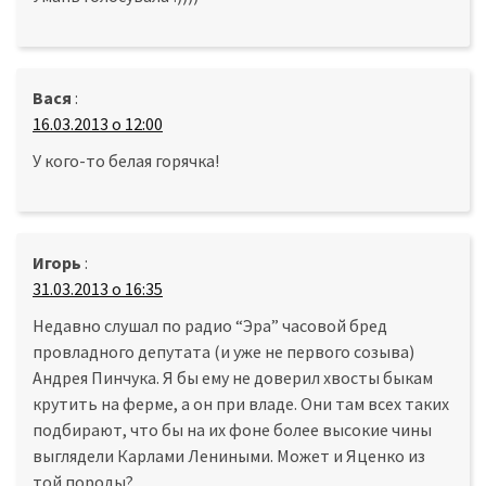
Вася
:
16.03.2013 о 12:00
У кого-то белая горячка!
Игорь
:
31.03.2013 о 16:35
Недавно слушал по радио “Эра” часовой бред
провладного депутата (и уже не первого созыва)
Андрея Пинчука. Я бы ему не доверил хвосты быкам
крутить на ферме, а он при владе. Они там всех таких
подбирают, что бы на их фоне более высокие чины
выглядели Карлами Лениными. Может и Яценко из
той породы?