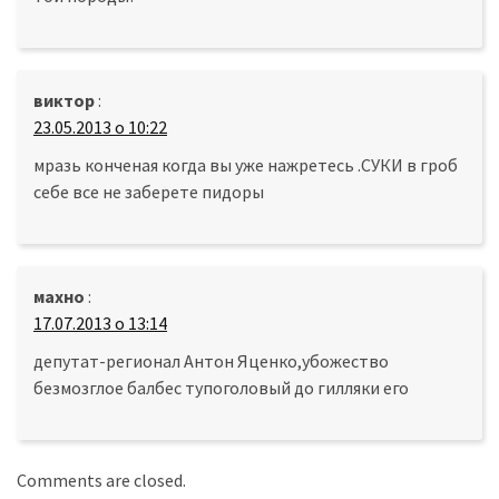
виктор
:
23.05.2013 о 10:22
мразь конченая когда вы уже нажретесь .СУКИ в гроб
себе все не заберете пидоры
махно
:
17.07.2013 о 13:14
депутат-регионал Антон Яценко,убожество
безмозглое балбес тупоголовый до гилляки его
Comments are closed.