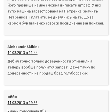
його прізвище на яке і можна виписати штраф. У них
тупо машина зареєстрована на Петренка, значить
Петренкові і платити, не дивлячись на те, що за
кермом був Іваненко і своє ж посвідчення він показав.
Aleksandr Skibin
:
10.03.2013 о 11:44
Дебил точно только доверенности отменили а
теперь вообще получится запрет , даже тачку по
доверенности не продаш бред голубосраких
оййо
:
11.03.2013 о 19:36
Умань голосувала !))))