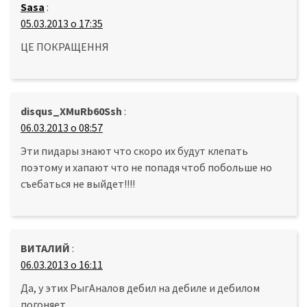
Sasa
:
05.03.2013 о 17:35
ЦЕ ПОКРАЩЕННЯ
disqus_XMuRb60Ssh
:
06.03.2013 о 08:57
Эти пидары знают что скоро их будут клепать
поэтому и хапают что не попадя чтоб побольше но
съебаться не выйдет!!!!
ВИТАЛИЙ
:
06.03.2013 о 16:11
Да, у этих РыгАналов дебил на дебиле и дебилом
погоняет.