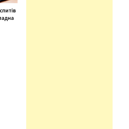
спитів
кладна