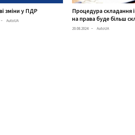
і зміни у ПДР
Процедура складання і
на права буде більш с
AutoUA
20.08.2024
AutoUA