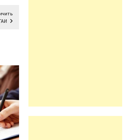
личить
ГАИ