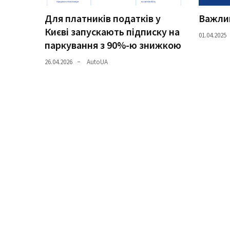
Для платників податків у
Важлив
Історії
Києві запускають підписку на
(3 678)
01.04.2025
паркування з 90%-ю знижкою
Тюнинг
26.04.2026
AutoUA
і
спорт
(733)
Події
(521)
Автовласнику
(474)
Автозакон
(370)
Автошоу