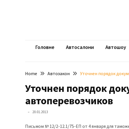
Skip
Skip
to
to
content
content
НЕДАВНІ
ЗАПИСИ
aut
Автомоб
Розкішний
і
Головне
Автосалони
Автошоу
потужний:
електромобіль
Bentley
Home
Автозакон
Уточнен порядок доку
Torcal
Уточнен порядок док
Нарешті
презентували
автоперевозчиков
новий
BMW
20.01.2013
X5
Neue
Письмом № 12/2-12.1/75-ЕП от 4 января для там
Klasse