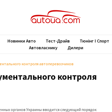
oUA.com
ільні новини
Новинки Авто
Тест-Драйв
Тюнінг І Спорт
Автовласнику
Дилери
ментального контроля автоперевозчиков
ументального контроля
оженных органов Украины вводится следующий порядок