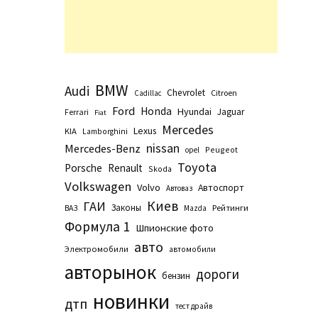
BMW
Audi
Chevrolet
Citroen
Cadillac
Ford
Honda
Hyundai
Jaguar
Ferrari
Fiat
Mercedes
Lexus
KIA
Lamborghini
nissan
Mercedes-Benz
Peugeot
opel
Toyota
Porsche
Renault
Skoda
Volkswagen
Volvo
Автоспорт
Автоваз
Киев
ГАИ
Законы
Рейтинги
ВАЗ
Маzda
Формула 1
Шпионские фото
авто
Электромобили
автомобили
авторынок
дороги
бензин
новинки
дтп
тест драйв