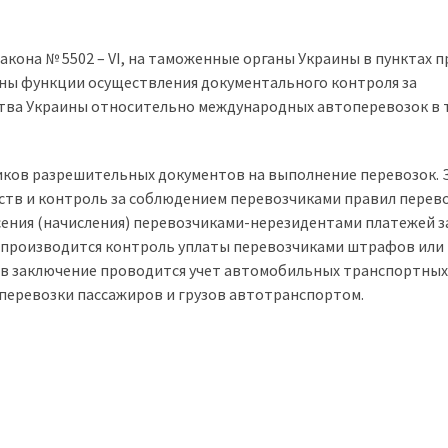
акона № 5502 – VI, на таможенные органы Украины в пунктах п
ны функции осуществления документального контроля за
тва Украины относительно международных автоперевозок в 
чиков разрешительных документов на выполнение перевозок. 
ств и контроль за соблюдением перевозчиками правил перев
есения (начисления) перевозчиками-нерезидентами платежей з
 производится контроль уплаты перевозчиками штрафов или
 в заключение проводится учет автомобильных транспортных
перевозки пассажиров и грузов автотранспортом.