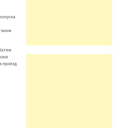
ропуска
таком
Затем
озки
а проезд