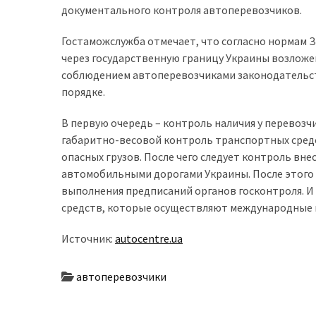
документального контроля автоперевозчиков.
доступний
з
Гостаможслужба отмечает, что согласно нормам З
п’ятьма
через государственную границу Украины возложе
різними
соблюдением автоперевозчиками законодательс
двигунами
порядке.
У
В первую очередь – контроль наличия у перевоз
рф
габаритно-весовой контроль транспортных сред
почали
опасных грузов. После чего следует контроль вн
масово
автомобильными дорогами Украины. После этого
шукати
выполнения предписаний органов госконтроля. И
в
средств, которые осуществляют международные 
інтернеті
“як
Источник:
autocentre.ua
злити
бензин”
автоперевозчики
Scania