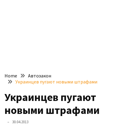
доступний
з
п’ятьма
різними
двигунами
У
рф
почали
масово
Home
Автозакон
шукати
Украинцев пугают новыми штрафами
в
інтернеті
Украинцев пугают
“як
новыми штрафами
злити
бензин”
30.04.2013
Scania