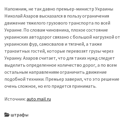
Напомним, не так давно премьер-министр Украины
Історії
Николай Азаров высказался в пользу ограничения
(3 678)
движение тяжелого грузового транспорта по всей
Украине. По словам чиновника, плохое состояние
Тюнинг
украинских автодорог связано с большой нагрузкой от
і
украинских фур, самосвалов и тягачей, а также
спорт
транзитных гостей, которые перевозят грузы через
(733)
Украину. Азаров считает, что для таких нужд следует
выделить определенное количество дорог, а по всем
Події
остальным направлениям ограничить движение
(521)
подобной техники. Премьер заверил, что это решение
очень сложное, но его придется принимать.
Автовласнику
(474)
Источник:
auto.mail.ru
Автозакон
(370)
штрафы
Автошоу