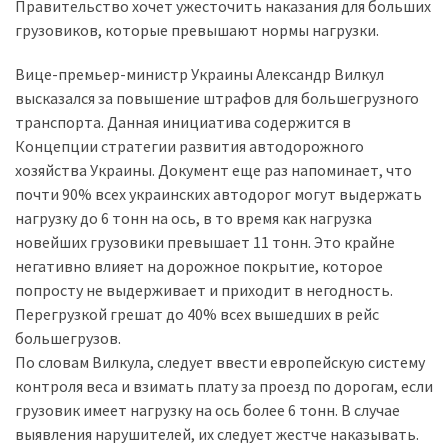
представила
Правительство хочет ужесточить наказания для больших
найсучасніші
грузовиков, которые превышают нормы нагрузки.
вантажівки
для
Вице-премьер-министр Украины Александр Вилкул
військових
высказался за повышение штрафов для большегрузного
транспорта. Данная инициатива содержится в
Нова
Концепции стратегии развития автодорожного
Honda
хозяйства Украины. Документ еще раз напоминает, что
Prelude:
почти 90% всех украинских автодорог могут выдержать
гібридний
нагрузку до 6 тонн на ось, в то время как нагрузка
камбек
новейших грузовики превышает 11 тонн. Это крайне
негативно влияет на дорожное покрытие, которое
попросту не выдерживает и приходит в негодность.
MOST
Перегрузкой грешат до 40% всех вышедших в рейс
USED
большегрузов.
CATEGORIES
По словам Вилкула, следует ввести европейскую систему
контроля веса и взимать плату за проезд по дорогам, если
Новинки
грузовик имеет нагрузку на ось более 6 тонн. В случае
авто
выявления нарушителей, их следует жестче наказывать.
(6 037)