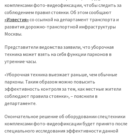
комплексами фото-видеофиксации, чтобы следить за
соблюдением правил стоянки. Об этом сообщают
Історії
«Известия»
со ссылкой на департамент транспорта и
(3 678)
развития дорожно-транспортной инфраструктуры
Тюнинг
Москвы.
і
Представители ведомства заявили, что уборочная
спорт
техника может взять на себя функции парконов в
(733)
утренние часы.
Події
«Уборочная техника выезжает раньше, чем обычные
(521)
парконы. Таким образом можно повысить
Автовласнику
эффективность контроля за тем, как местные жители
(474)
соблюдают правила стоянки», – пояснили в
департаменте.
Автозакон
Окончательное решение об оборудовании спецтехники
(370)
комплексами фото-видеофиксации будет принято после
Автошоу
специального исследования эффективности данной