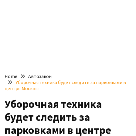
доступний
з
п’ятьма
різними
двигунами
У
рф
почали
масово
Home
Автозакон
шукати
Уборочная техника будет следить за парковками в
в
центре Москвы
інтернеті
Уборочная техника
“як
злити
будет следить за
бензин”
парковками в центре
Scania