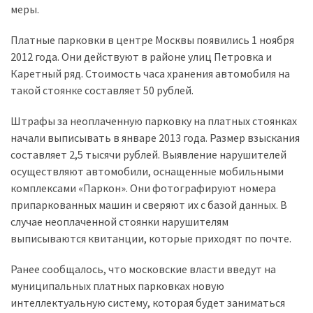
(358)
меры.
Головне
Платные парковки в центре Москвы появились 1 ноября
(324)
2012 года. Они действуют в районе улиц Петровка и
Каретный ряд. Стоимость часа хранения автомобиля на
Тест-
такой стоянке составляет 50 рублей.
драйв
(212)
Штрафы за неоплаченную парковку на платных стоянках
начали выписывать в январе 2013 года. Размер взыскания
Без
составляет 2,5 тысячи рублей. Выявление нарушителей
рубрики
осуществляют автомобили, оснащенные мобильными
(142)
комплексами «Паркон». Они фотографируют номера
припаркованных машин и сверяют их с базой данных. В
случае неоплаченной стоянки нарушителям
выписываются квитанции, которые приходят по почте.
Ранее сообщалось, что московские власти введут на
муниципальных платных парковках новую
интеллектуальную систему, которая будет заниматься