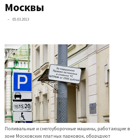
представила
Москвы
найсучасніші
вантажівки
05.03.2013
для
військових
Нова
Honda
Prelude:
гібридний
камбек
MOST
USED
CATEGORIES
Новинки
Поливальные и снегоуборочные машины, работающие в
авто
зоне Московских платных парковок, оборудуют
(6 037)