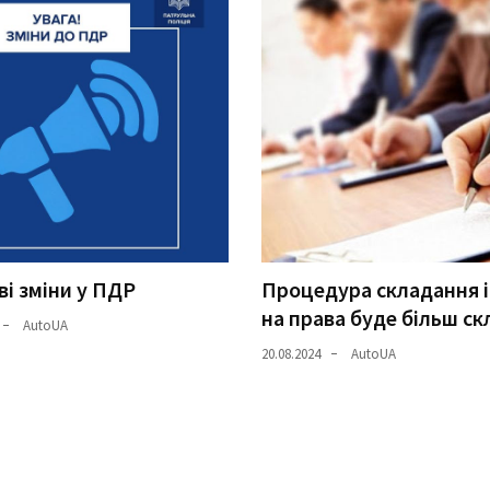
і зміни у ПДР
Процедура складання і
на права буде більш с
AutoUA
20.08.2024
AutoUA