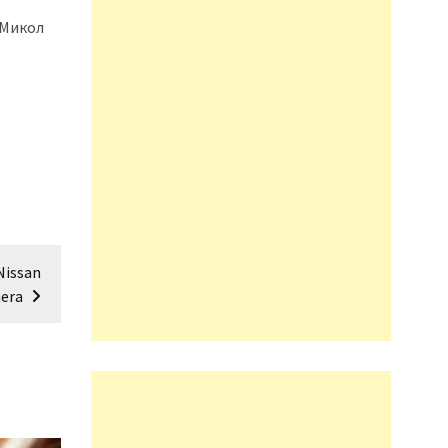
 Микол
Nissan
era