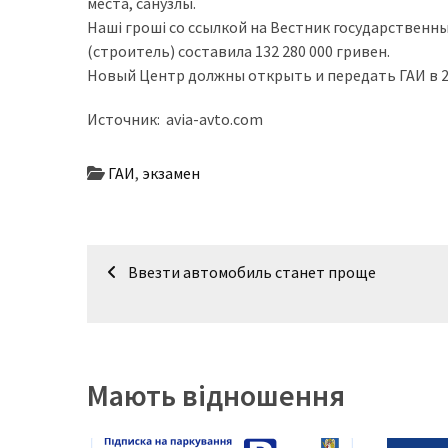
представила
места, санузлы.
найсучасніші
Наші гроші со ссылкой на Вестник государственн
вантажівки
(строитель) составила 132 280 000 гривен.
для
Новый Центр должны открыть и передать ГАИ в 2
військових
Источник: avia-avto.com
Нова
Honda
ГАИ
,
экзамен
Prelude:
гібридний
камбек
Навігація
Ввезти автомобиль станет проще
записів
MOST
USED
CATEGORIES
Мають відношення
Новинки
авто
(6 037)