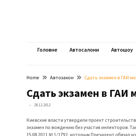
Skip
Skip
to
to
content
content
НЕДАВНІ
ЗАПИСИ
aut
Автомоб
Розкішний
і
Головне
Автосалони
Автошоу
потужний:
електромобіль
Bentley
Home
Автозакон
Сдать экзамен в ГАИ м
Torcal
Сдать экзамен в ГАИ 
Нарешті
презентували
28.12.2012
новий
BMW
Киевские власти утвердили проект строительств
X5
экзамен по вождению без участия инпекторов. Та
Neue
15.08.2011 № 1/1792, которым Президент обязал
Klasse