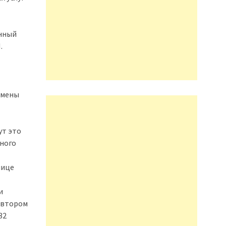
енный
.
амены
ут это
ного
лице
и
 втором
32