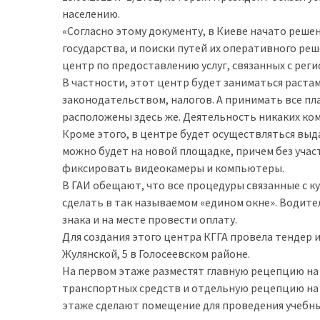
населению.
доступний
«Согласно этому документу, в Киеве начато реше
з
государства, и поиски путей их оперативного ре
п’ятьма
центр по предоставлению услуг, связанных с регис
різними
В частности, этот центр будет заниматься раста
двигунами
законодательством, налогов. А принимать все пл
расположены здесь же. Деятельность никаких ком
У
Кроме этого, в центре будет осуществляться выд
рф
можно будет на новой площадке, причем без участ
почали
фиксировать видеокамеры и компьютеры.
масово
В ГАИ обещают, что все процедуры связанные с 
шукати
сделать в так называемом «едином окне». Води
в
знака и на месте провести оплату.
інтернеті
Для создания этого центра КГГА провела тендер 
“як
Жулянской, 5 в Голосеевском районе.
злити
На первом этаже разместят главную рецепцию на 
бензин”
транспортных средств и отдельную рецепцию на 
Scania
этаже сделают помещение для проведения учебны