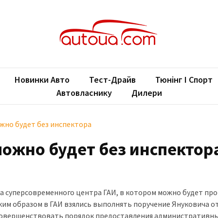
oUA.com
ільні новини
Новинки Авто
Тест-Драйв
Тюнінг І Спорт
Автовласнику
Дилери
ожно будет без инспектора
можно будет без инспектор
а суперсовременного центра ГАИ, в котором можно будет пр
ким образом в ГАИ взялись выполнять поручение Януковича о
 усовершенствовать порядок предоставления административны