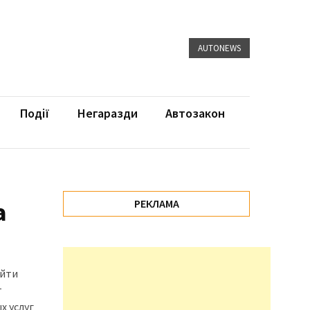
AUTONEWS
Події
Негаразди
Автозакон
а
РЕКЛАМА
ойти
т
х услуг