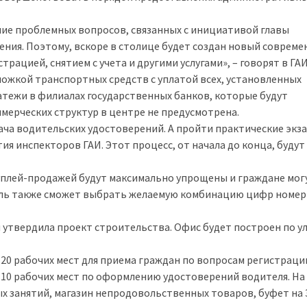
ние проблемных вопросов, связанных с инициативой главы
шения. Поэтому, вскоре в столице будет создан новый соврем
трацией, снятием с учета и другими услугами», – говорят в ГАИ
можкой транспортных средств с уплатой всех, установленных
атежи в филиалах государственных банков, которые будут
мерческих структур в центре не предусмотрена.
ача водительских удостоверений. А пройти практические экз
ия инспекторов ГАИ. Этот процесс, от начала до конца, будут
куплей-продажей будут максимально упрощены и граждане мог
тель также сможет выбрать желаемую комбинацию цифр номер
и утвердила проект строительства. Офис будет построен по у
20 рабочих мест для приема граждан по вопросам регистраци
10 рабочих мест по оформлению удостоверений водителя. На
х занятий, магазин непродовольственных товаров, буфет на 