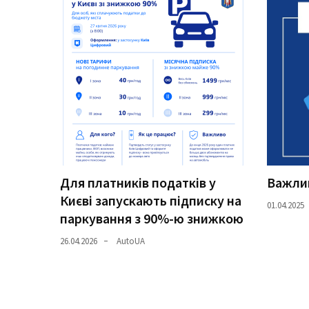
Історії
(3 678)
Тюнинг
і
спорт
(733)
Події
(521)
Для платників податків у
Важлив
Києві запускають підписку на
Автовласнику
01.04.2025
паркування з 90%-ю знижкою
(474)
26.04.2026
AutoUA
Автозакон
(370)
Автошоу