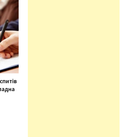
спитів
кладна