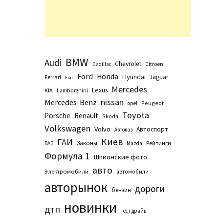
BMW
Audi
Chevrolet
Citroen
Cadillac
Ford
Honda
Hyundai
Jaguar
Ferrari
Fiat
Mercedes
Lexus
KIA
Lamborghini
nissan
Mercedes-Benz
Peugeot
opel
Toyota
Porsche
Renault
Skoda
Volkswagen
Volvo
Автоспорт
Автоваз
Киев
ГАИ
Законы
Рейтинги
ВАЗ
Маzda
Формула 1
Шпионские фото
авто
Электромобили
автомобили
авторынок
дороги
бензин
новинки
дтп
тест драйв