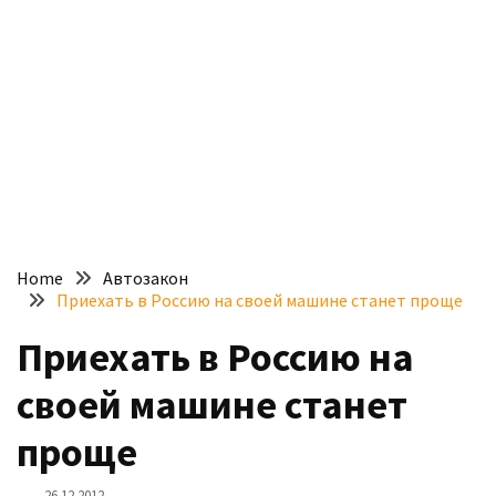
доступний
з
п’ятьма
різними
двигунами
У
рф
почали
масово
Home
Автозакон
шукати
Приехать в Россию на своей машине станет проще
в
інтернеті
Приехать в Россию на
“як
своей машине станет
злити
бензин”
проще
Scania
26.12.2012