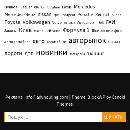
Mercedes
Hyundai
Lexus
Jaguar
KIA
Lamborghini
nissan
Mercedes-Benz
Porsche
Renault
Peugeot
Skoda
opel
Toyota
Volkswagen
ГАИ
Volvo
Автоспорт
Автоваз
ВАЗ
Киев
Формула 1
Шпионские фото
Законы
Рейтинги
Маzda
авторынок
авто
бензин
Электромобили
автомобили
новинки
дтп
дороги
тюнинг
тест драйв
Реклама: info@advholding.com
|
Theme: BlockWP by
Candid
Themes
.
Пошук: