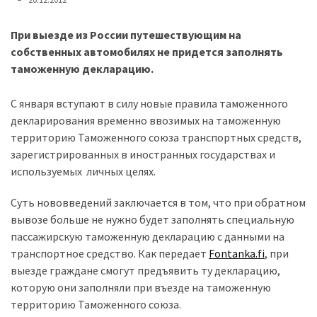
представила
найсучасніші
вантажівки
При выезде из России путешествующим на
для
собственных автомобилях не придется заполнять
військових
таможенную декларацию.
Нова
С января вступают в силу новые правила таможенного
Honda
декларирования временно ввозимых на таможенную
Prelude:
территорию Таможенного союза транспортных средств,
гібридний
зарегистрированных в иностранных государствах и
камбек
используемых личных целях.
Суть нововведений заключается в том, что при обратном
MOST
вывозе больше не нужно будет заполнять специальную
USED
пассажирскую таможенную декларацию с данными на
CATEGORIES
транспортное средство. Как передает
Fontanka.fi
, при
выезде граждане смогут предъявить ту декларацию,
Новинки
которую они заполняли при въезде на таможенную
авто
территорию Таможенного союза.
(6 037)