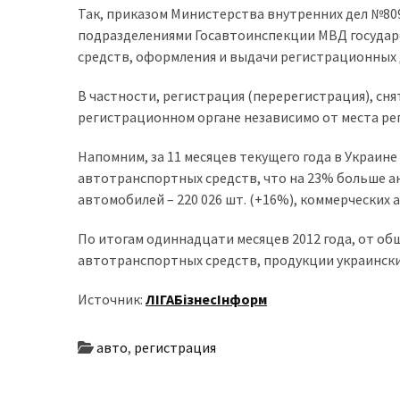
Так, приказом Министерства внутренних дел №80
доступний
подразделениями Госавтоинспекции МВД государ
з
средств, оформления и выдачи регистрационных 
п’ятьма
різними
В частности, регистрация (перерегистрация), сн
двигунами
регистрационном органе независимо от места ре
У
Напомним, за 11 месяцев текущего года в Украине
рф
автотранспортных средств, что на 23% больше ан
почали
автомобилей – 220 026 шт. (+16%), коммерческих ав
масово
шукати
По итогам одиннадцати месяцев 2012 года, от об
в
автотранспортных средств, продукции украинск
інтернеті
“як
Источник:
ЛІГАБізнесІнформ
злити
бензин”
авто
,
регистрация
Scania