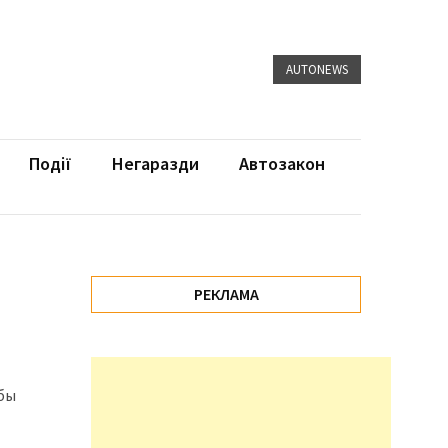
AUTONEWS
Події
Негаразди
Автозакон
РЕКЛАМА
жбы