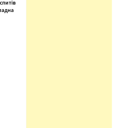
спитів
кладна