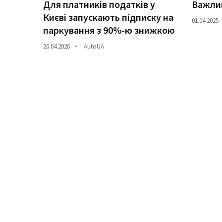
Для платників податків у
Важлив
Києві запускають підписку на
Історії
01.04.2025
паркування з 90%-ю знижкою
(3 678)
26.04.2026
AutoUA
Тюнинг
і
спорт
(733)
Події
(521)
Автовласнику
(474)
Автозакон
(370)
Автошоу