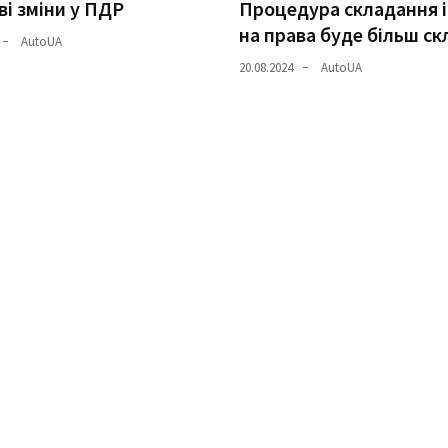
і зміни у ПДР
Процедура складання і
на права буде більш с
AutoUA
20.08.2024
AutoUA