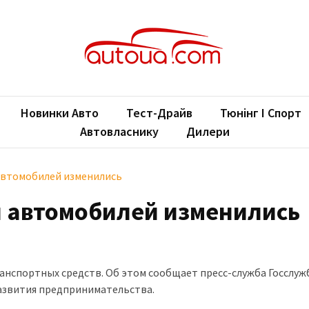
oUA.com
ільні новини
Новинки Авто
Тест-Драйв
Тюнінг І Спорт
Автовласнику
Дилери
автомобилей изменились
 автомобилей изменились
анспортных средств. Об этом сообщает пресс-служба Госслу
азвития предпринимательства.