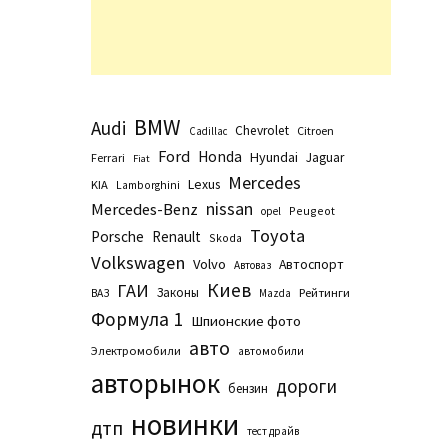
BMW
Audi
Chevrolet
Citroen
Cadillac
Ford
Honda
Hyundai
Jaguar
Ferrari
Fiat
Mercedes
Lexus
KIA
Lamborghini
nissan
Mercedes-Benz
Peugeot
opel
Toyota
Porsche
Renault
Skoda
Volkswagen
Volvo
Автоспорт
Автоваз
Киев
ГАИ
Законы
Рейтинги
ВАЗ
Маzda
Формула 1
Шпионские фото
авто
Электромобили
автомобили
авторынок
дороги
бензин
новинки
дтп
тест драйв