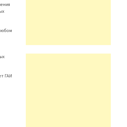
ления
ых
 любом
вых
ет ГАИ