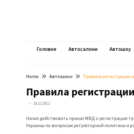
Skip
Skip
to
to
content
content
НЕДАВНІ
ЗАПИСИ
aut
Автомоб
Розкішний
і
Головне
Автосалони
Автошоу
потужний:
електромобіль
Bentley
Home
Автозакон
Правила регистрации 
Torcal
Правила регистрации
Нарешті
презентували
18.12.2012
новий
BMW
Начал действовать приказ МВД о регистрации тр
X5
Украины по вопросам регуляторной политики и р
Neue
Klasse