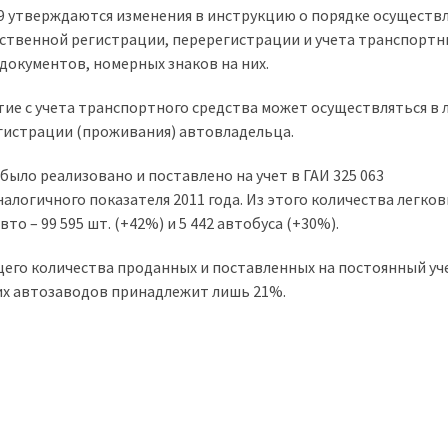
9 утверждаются изменения в инструкцию о порядке осуществ
ственной регистрации, перерегистрации и учета транспортн
документов, номерных знаков на них.
ятие с учета транспортного средства может осуществляться в
гистрации (проживания) автовладельца.
 было реализовано и поставлено на учет в ГАИ 325 063
алогичного показателя 2011 года. Из этого количества легко
то – 99 595 шт. (+42%) и 5 442 автобуса (+30%).
щего количества проданных и поставленных на постоянный уч
их автозаводов принадлежит лишь 21%.