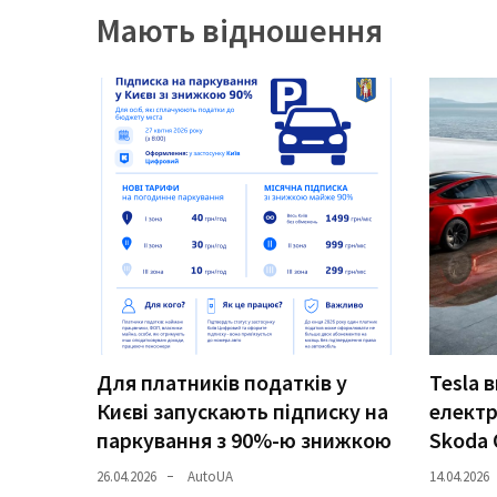
Мають відношення
Історії
(3 678)
Тюнинг
і
спорт
(733)
Події
(521)
Автовласнику
(474)
Для платників податків у
Tesla 
Автозакон
Києві запускають підписку на
електр
(370)
паркування з 90%-ю знижкою
Skoda 
26.04.2026
AutoUA
14.04.2026
Автошоу