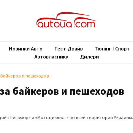
oUA.com
ільні новини
Новинки Авто
Тест-Драйв
Тюнінг І Спорт
Автовласнику
Дилери
а байкеров и пешеходов
 за байкеров и пешеходов
ий «Пешеход» и «Мотоциклист» по всей территории Украины.