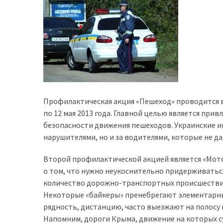
доступний
з
п’ятьма
різними
двигунами
У
рф
Профилактическая акция «Пешеход» проводится в
почали
по 12 мая 2013 года. Главной целью является пр
масово
безопасности движения пешеходов. Украинские и
шукати
нарушителями, но и за водителями, которые не 
в
інтернеті
Второй профилактической акцией является «Мот
“як
о том, что нужно неукоснительно придерживаться
злити
количество дорожно-транспортных происшествий 
бензин”
Некоторые «байкеры» пренебрегают элементарн
рядность, дистанцию, часто выезжают на полосу 
Scania
Напомним, дороги Крыма, движение на которых с