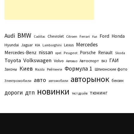
BMW
Audi
Ford
Honda
Chevrolet
Citroen
Ferrari
Cadillac
Fiat
Mercedes
Hyundai
Lexus
Jaguar
KIA
Lamborghini
nissan
Mercedes-Benz
Porsche
Renault
Peugeot
Skoda
opel
Toyota
Volkswagen
ГАИ
Volvo
Автоспорт
Автоваз
ВАЗ
Киев
Формула 1
Шпионские фото
Законы
Рейтинги
Маzda
авторынок
авто
бензин
Электромобили
автомобили
новинки
дтп
дороги
тюнинг
тест драйв