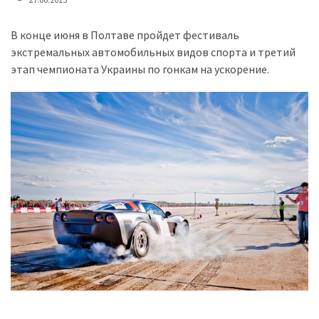
представила
найсучасніші
вантажівки
В конце июня в Полтаве пройдет фестиваль
для
экстремальных автомобильных видов спорта и третий
військових
этап чемпионата Украины по гонкам на ускорение.
Нова
Honda
Prelude:
гібридний
камбек
MOST
USED
CATEGORIES
Новинки
авто
(6 037)