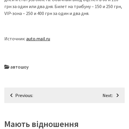
(358)
грн за один или два дня. Билет на трибуну – 150 и 250 грн,
VIP-зона – 250 и 400 грн за один и два дня.
Головне
(324)
Тест-
Источник:
auto.mail.ru
драйв
(212)
Без
автошоу
рубрики
(142)
Навігація
Previous:
Next:
записів
Мають відношення