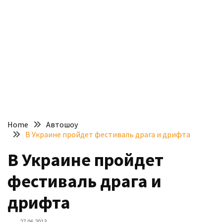
доступний
з
п’ятьма
різними
двигунами
У
рф
почали
масово
Home
Автошоу
шукати
В Украине пройдет фестиваль драга и дрифта
в
інтернеті
В Украине пройдет
“як
фестиваль драга и
злити
бензин”
дрифта
Scania
27.06.2013