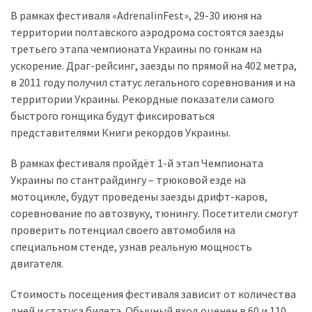
В рамках фестиваля «AdrenalinFest», 29-30 июня на
Історії
территории полтавского аэродрома состоятся заезды
(3 678)
третьего этапа чемпионата Украины по гонкам на
ускорение. Драг-рейсинг, заезды по прямой на 402 метра,
Тюнинг
в 2011 году получил статус легального соревнования и на
і
территории Украины. Рекордные показатели самого
спорт
быстрого гонщика будут фиксироваться
(733)
представителями Книги рекордов Украины.
Події
В рамках фестиваля пройдёт 1-й этап Чемпионата
(521)
Украины по стантрайдингу – трюковой езде на
мотоцикле, будут проведены заезды дрифт-каров,
Автовласнику
соревнование по автозвуку, тюнингу. Посетители смогут
(474)
проверить потенциал своего автомобиля на
специальном стенде, узнав реальную мощность
Автозакон
двигателя.
(370)
Стоимость посещения фестиваля зависит от количества
Автошоу
дней и статуса билета. Обычный вход оценен в 60 и 110