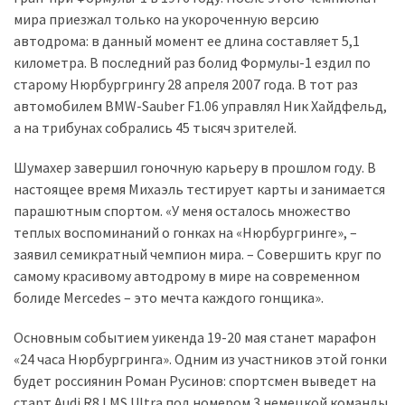
мира приезжал только на укороченную версию
Історії
автодрома: в данный момент ее длина составляет 5,1
(3 678)
километра. В последний раз болид Формулы-1 ездил по
старому Нюрбургрингу 28 апреля 2007 года. В тот раз
Тюнинг
автомобилем BMW-Sauber F1.06 управлял Ник Хайдфельд,
і
а на трибунах собрались 45 тысяч зрителей.
спорт
(733)
Шумахер завершил гоночную карьеру в прошлом году. В
настоящее время Михаэль тестирует карты и занимается
Події
парашютным спортом. «У меня осталось множество
(521)
теплых воспоминаний о гонках на «Нюрбургринге», –
заявил семикратный чемпион мира. – Совершить круг по
Автовласнику
самому красивому автодрому в мире на современном
(474)
болиде Mercedes – это мечта каждого гонщика».
Автозакон
Основным событием уикенда 19-20 мая станет марафон
(370)
«24 часа Нюрбургринга». Одним из участников этой гонки
будет россиянин Роман Русинов: спортсмен выведет на
Автошоу
старт Audi R8 LMS Ultra под номером 3 немецкой команды