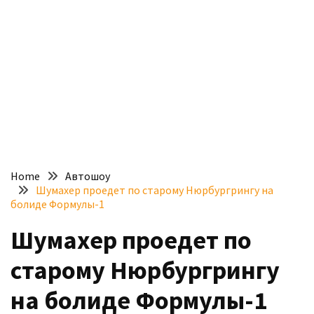
доступний
з
п’ятьма
різними
двигунами
У
рф
почали
масово
Home
Автошоу
шукати
Шумахер проедет по старому Нюрбургрингу на
в
болиде Формулы-1
інтернеті
Шумахер проедет по
“як
злити
старому Нюрбургрингу
бензин”
на болиде Формулы-1
Scania