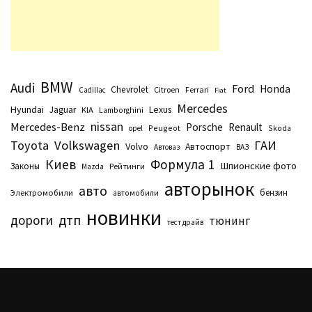
BMW
Audi
Ford
Honda
Chevrolet
Citroen
Ferrari
Cadillac
Fiat
Mercedes
Hyundai
Lexus
Jaguar
KIA
Lamborghini
nissan
Mercedes-Benz
Porsche
Renault
Peugeot
Skoda
opel
Toyota
Volkswagen
ГАИ
Volvo
Автоспорт
Автоваз
ВАЗ
Киев
Формула 1
Шпионские фото
Законы
Рейтинги
Маzda
авторынок
авто
бензин
Электромобили
автомобили
новинки
дтп
дороги
тюнинг
тест драйв