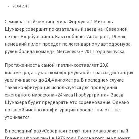
представила
26.04.2013
найсучасніші
вантажівки
Семикратный чемпион мира Формулы-1 Михаэль
для
Шумахер совершит показательный заезд на «Северной
військових
петле» Нюрбургринга. Как сообщает Autosport, 19 мая
немецкий пилот проедет по легендарному автодрому за
Нова
рулем болида команды Mercedes GP 2011 года выпуска.
Honda
Prelude:
Протяженность самой «петли» составляет 20,8
гібридний
километра, а с участком «формульной» трассы дистанция
камбек
увеличивается до 24,4 километра. В последнем случае
такая конфигурация используется для проведения
ежегодного марафона «24 часа Нюрбургринга». Заезд
MOST
USED
Шумахера будет предварять это соревнование. Однако
CATEGORIES
по какой именно конфигурации проедет пилот – не
уточняется.
Новинки
авто
В последний раз «Северная петля» принимала зачетный
(6 037)
Гран-при Формулы-1 в 1976 году. После этого чемпионат