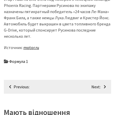
(358)
Phoenix Racing. Партнерами Русинова по экипажу
назначены пятикратный победитель «24 часов Ле-Мана»
Головне
Франк Била, а также немцы Лука Людвиг и Кристер Йонс.
(324)
Автомобиль будет выкрашен в цвета топливного бренда
G-Drive, который спонсирует Русинова последние
Тест-
несколько лет.
драйв
(212)
Источник:
motor.ru
Без
Формула 1
рубрики
(142)
Навігація
Previous:
Next:
записів
Мають відношення