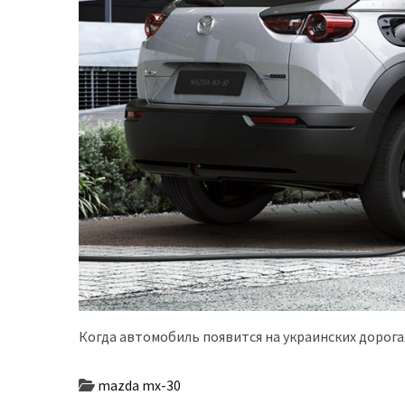
Історії
(3 678)
Тюнинг
і
спорт
(733)
Події
(521)
Автовласнику
(474)
Автозакон
Когда автомобиль появится на украинских дорога
(370)
mazda mx-30
Автошоу