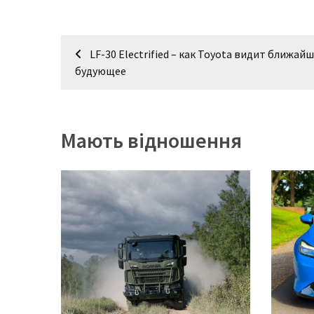
(358)
Головне
Навігація
LF-30 Electrified – как Toyota видит ближай
(324)
записів
будующее
Тест-
драйв
(212)
Мають відношення
Без
рубрики
(142)