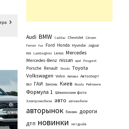
ера
BMW
Audi
Chevrolet
Citroen
Cadillac
Ford
Honda
Hyundai
Jaguar
Ferrari
Fiat
Mercedes
Lexus
KIA
Lamborghini
nissan
Mercedes-Benz
Peugeot
opel
Toyota
Porsche
Renault
Skoda
Volkswagen
Volvo
Автоспорт
Автоваз
Киев
ГАИ
Законы
Рейтинги
ВАЗ
Маzda
Формула 1
Шпионские фото
авто
Электромобили
автомобили
авторынок
дороги
бензин
новинки
дтп
тест драйв