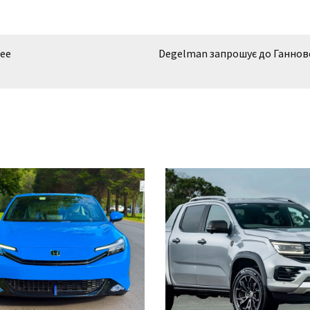
шее
Degelman запрошує до Ганнов