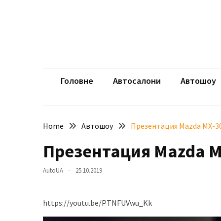
Skip
Skip
to
to
content
content
НЕДАВНІ
ЗАПИСИ
aut
Автомоб
Розкішний
і
Головне
Автосалони
Автошоу
потужний:
електромобіль
Bentley
Home
Автошоу
Презентация Mazda MX-30
Torcal
Презентация Mazda MX
Нарешті
презентували
AutoUA
25.10.2019
новий
BMW
X5
https://youtu.be/PTNFUVwu_Kk
Neue
Klasse