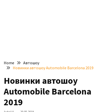
доступний
з
п’ятьма
різними
двигунами
У
рф
почали
масово
Home
Автошоу
шукати
Новинки автошоу Automobile Barcelona 2019
в
інтернеті
Новинки автошоу
“як
Automobile Barcelona
злити
бензин”
2019
Scania
AutoUA
20.05.2019