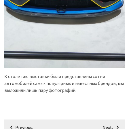
К столетию выставки были представлены сотни
автомобилей самых популярных и известных брендов, мы
выложили лишь пару фотографий.
Навігація
Previous:
Next: