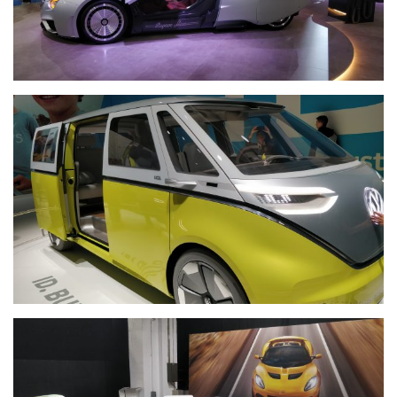
Історії
(3 678)
Тюнинг
і
спорт
(733)
Події
(521)
Автовласнику
(474)
Автозакон
(370)
Автошоу