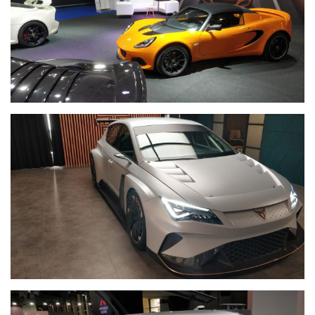
(358)
Головне
(324)
Тест-
драйв
(212)
Без
рубрики
(142)