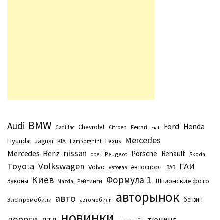
BMW
Audi
Ford
Honda
Chevrolet
Citroen
Ferrari
Cadillac
Fiat
Mercedes
Hyundai
Lexus
Jaguar
KIA
Lamborghini
nissan
Mercedes-Benz
Porsche
Renault
Peugeot
Skoda
opel
Toyota
Volkswagen
ГАИ
Volvo
Автоспорт
Автоваз
ВАЗ
Киев
Формула 1
Шпионские фото
Законы
Рейтинги
Маzda
авторынок
авто
бензин
Электромобили
автомобили
новинки
дтп
дороги
тюнинг